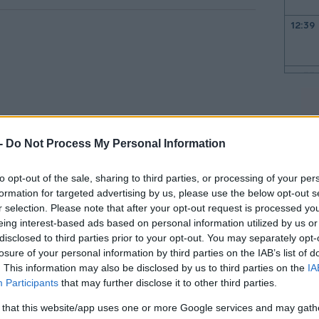
12:39
12:33
12:33
 -
Do Not Process My Personal Information
12:23
to opt-out of the sale, sharing to third parties, or processing of your per
formation for targeted advertising by us, please use the below opt-out s
r selection. Please note that after your opt-out request is processed y
12:20
eing interest-based ads based on personal information utilized by us or
ταδίδει η εφημερίδα New York Post.
disclosed to third parties prior to your opt-out. You may separately opt-
losure of your personal information by third parties on the IAB’s list of
 τα αίτια του δυστυχήματος, ωστόσο στην
12:07
. This information may also be disclosed by us to third parties on the
IA
Participants
that may further disclose it to other third parties.
ειται για εγκληματική ενέργεια,
S.
 that this website/app uses one or more Google services and may gath
12:04