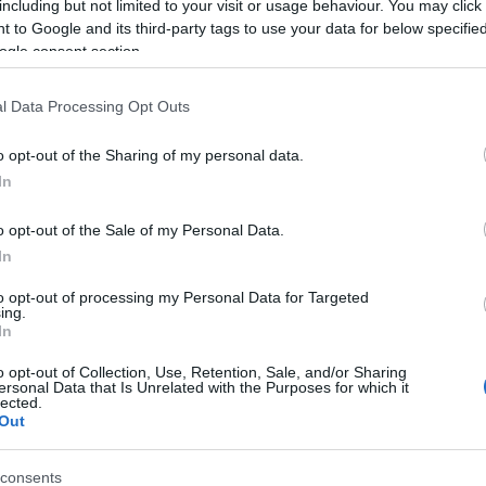
including but not limited to your visit or usage behaviour. You may click 
 to Google and its third-party tags to use your data for below specifi
12:01
ogle consent section.
l Data Processing Opt Outs
11:43
o opt-out of the Sharing of my personal data.
In
11:32
o opt-out of the Sale of my Personal Data.
In
11:16
to opt-out of processing my Personal Data for Targeted
ing.
In
11:02
o opt-out of Collection, Use, Retention, Sale, and/or Sharing
ersonal Data that Is Unrelated with the Purposes for which it
lected.
10:58
Out
10:56
consents