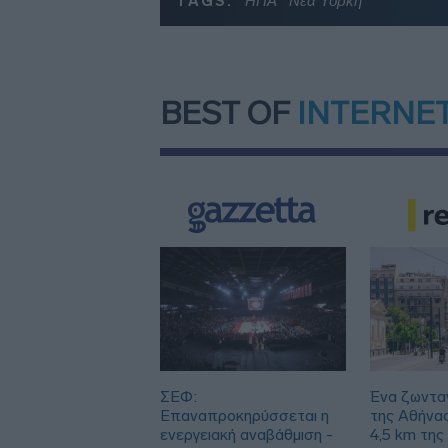
TAGS:
ΗΠΑ
Νέα Υόρκη
BEST OF
INTERNE
ΣΕΦ:
Ένα ζωντα
Επαναπροκηρύσσεται η
της Αθήνα
ενεργειακή αναβάθμιση -
4,5 km της