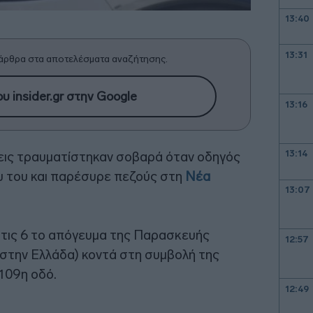
13:40
13:31
άρθρα στα αποτελέσματα αναζήτησης.
υ insider.gr στην Google
13:16
13:14
εις τραυματίστηκαν σοβαρά όταν οδηγός
υ του και παρέσυρε πεζούς στη
Νέα
13:07
τις 6 το απόγευμα της Παρασκευής
12:57
 στην Ελλάδα) κοντά στη συμβολή της
109η οδό.
12:49