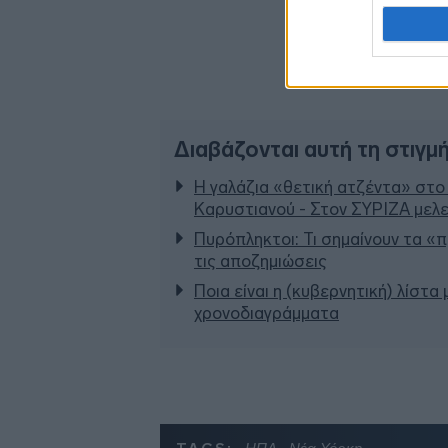
Διαβάζονται αυτή τη στιγμ
Η γαλάζια «θετική ατζέντα» στο
Καρυστιανού - Στον ΣΥΡΙΖΑ μελε
Πυρόπληκτοι: Τι σημαίνουν τα «πρ
τις αποζημιώσεις
Ποια είναι η (κυβερνητική) λίστα
χρονοδιαγράμματα