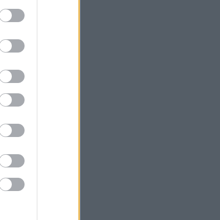
κινήσεις με το βλέμμα στο Ορμούζ
Τράπεζα Πειραιώς: «Ταύρος» η Citi -
Αυξάνει στα 11,40 ευρώ την τιμή στόχο
ΣΤΑΣΥ: Στο 98% η ολοκλήρωση της
αντικατάστασης σιδηροτροχιών στις
Γραμμές 2 και 3 του Μετρό
Ευρωαγορές: Θετικά πρόσημα στα
ταμπλό
Πάνω από 1.500 έλεγχοι σε 300
παραλίες - Drones και νέες
τεχνολογίες στη «μάχη»
Χωροταξικό για τον Τουρισμό:
Στρατηγικό εργαλείο για οργανωμένη
και βιώσιμη ανάπτυξη
Χατζηδάκης: Άκυρες οι εγκύκλιοι που
δεν αναρτώνται - Υποχρεωτική από 1η
Οκτωβρίου η δημοσίευση
Ρωσία: Πυρκαγιά σε αποθήκη του
Wildberries ύστερα από νέα επίθεση