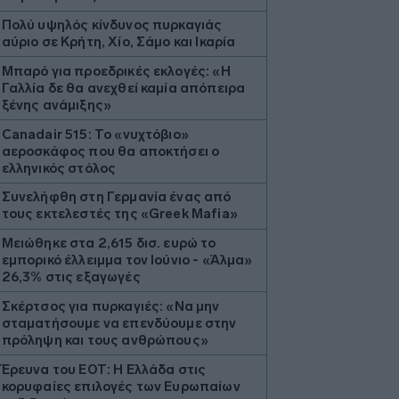
Πολύ υψηλός κίνδυνος πυρκαγιάς
αύριο σε Κρήτη, Χίο, Σάμο και Ικαρία
Μπαρό για προεδρικές εκλογές: «Η
Γαλλία δε θα ανεχθεί καμία απόπειρα
ξένης ανάμιξης»
Canadair 515: Το «νυχτόβιο»
αεροσκάφος που θα αποκτήσει ο
ελληνικός στόλος
Συνελήφθη στη Γερμανία ένας από
τους εκτελεστές της «Greek Mafia»
Μειώθηκε στα 2,615 δισ. ευρώ το
εμπορικό έλλειμμα τον Ιούνιο - «Άλμα»
26,3% στις εξαγωγές
Σκέρτσος για πυρκαγιές: «Nα μην
σταματήσουμε να επενδύουμε στην
πρόληψη και τους ανθρώπους»
Έρευνα του ΕΟΤ: Η Ελλάδα στις
κορυφαίες επιλογές των Ευρωπαίων