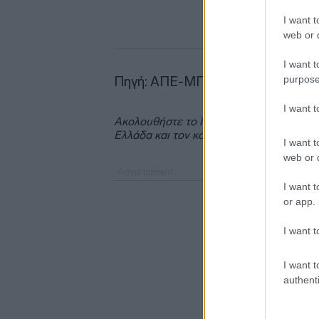
I want t
web or d
I want t
purpose
Πηγή: ΑΠΕ-ΜΠΕ
I want 
Ακολουθήστε το
insider.gr στο Google 
Ελλάδα και τον κόσμο.
I want t
web or d
I want t
or app.
I want t
I want t
authenti