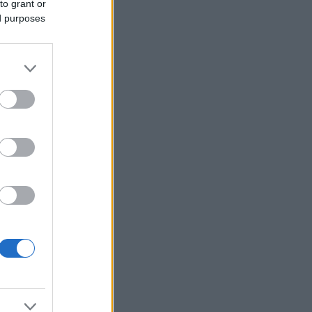
to grant or
του έτους ο χρυσός - Ράλι 5% το ασήμι
ed purposes
Στο 3,4% ο πληθωρισμός τον Ιούλιο -
Στα ύψη στέγαση, καύσιμα, εκτόξευση
17,5% στις αεροπορικές μεταφορές
Google: Tι σημαίνει η μετακόμιση του
κέντρου ΑΙ από το Λονδίνο στη Silicon
Valley
Η Ρωσία επιτέθηκε σε πλοία με
στρατιωτικά φορτία για την Ουκρανία
στη Μαύρη Θάλασσα
Σε υψηλό έξι ετών η ανεργία στη
Γαλλία - Στο 8,3%
Allianz: Χειρότερη από την
αναμενόμενη πτώση κερδών 8,7%,
αλλά διατηρεί τον ετήσιο στόχο
Έμπολα: Τα επιβεβαιωμένα κρούσματα
ξεπέρασαν τα 4.000 στη ΛΔ Κονγκό
Χρηματιστήριο: Επιφυλακτικές