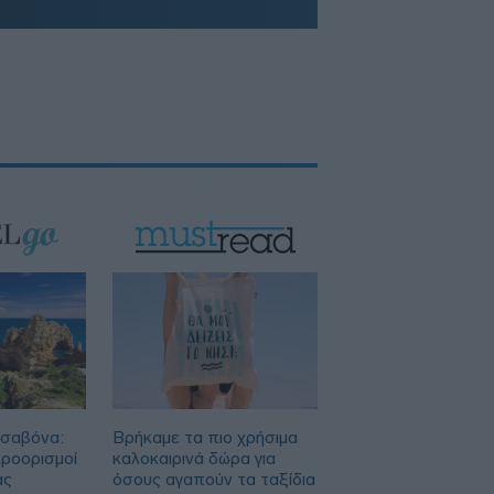
ισαβόνα:
Βρήκαμε τα πιο χρήσιμα
προορισμοί
καλοκαιρινά δώρα για
ας
όσους αγαπούν τα ταξίδια