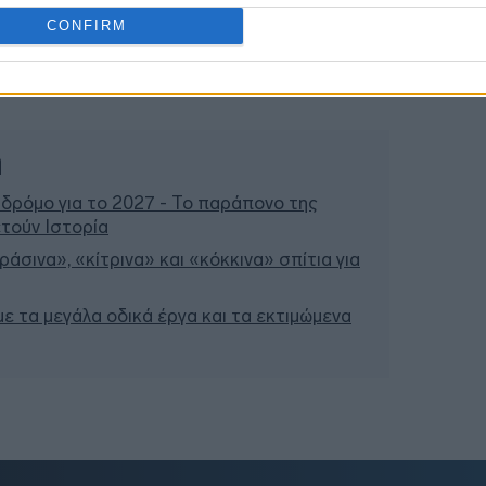
CONFIRM
ή
 δρόμο για το 2027 - Το παράπονο της
τούν Ιστορία
άσινα», «κίτρινα» και «κόκκινα» σπίτια για
 με τα μεγάλα οδικά έργα και τα εκτιμώμενα