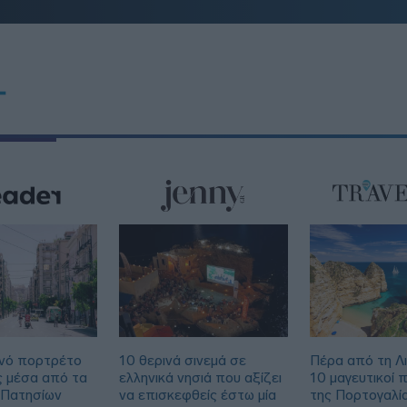
T
νό πορτρέτο
10 θερινά σινεμά σε
Πέρα από τη Λ
ς μέσα από τα
ελληνικά νησιά που αξίζει
10 μαγευτικοί 
 Πατησίων
να επισκεφθείς έστω μία
της Πορτογαλί