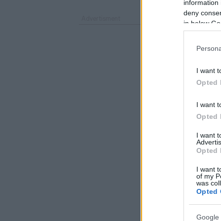
information 
deny consent
in below Go
Persona
I want t
Opted 
I want t
Opted 
I want 
Advertis
Opted 
I want t
of my P
was col
Opted 
Google 