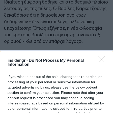
Ιδιαίτερη έμφαση δόθηκε και στο θεσμικό πλαίσιο
λειτουργίας της πύλης. Ο Βασίλης Καρκατζούνης
ξεκαθάρισε ότι η δημοσίευση ανοικτών
δεδομένων «δεν είναι επιλογή, αλλά νομική
υποχρέωση». Όπως εξήγησε, η νέα φιλοσοφία
του κράτους βασίζεται στην αρχή «ανοικτά εξ
ορισμού - κλειστά αν υπάρχει λόγος».
«Όλα τα δεδομένα δημοσιεύονται καταρχήν
insider.gr -
Do Not Process My Personal
ανοικτά, εκτός αν υπάρχει συγκεκριμένος λόγος
Information
να μη δημοσιευθούν, όπως για παράδειγμα
ζητήματα προσωπικών δεδομένων», ανέφερε,
If you wish to opt-out of the sale, sharing to third parties, or
προσθέτοντας ότι πλέον «η εξαίρεση χρειάζεται
processing of your personal or sensitive information for
αιτιολόγηση» και ότι «το βάρος απόδειξης
targeted advertising by us, please use the below opt-out
section to confirm your selection. Please note that after your
αλλάζει χέρια».
opt-out request is processed you may continue seeing
interest-based ads based on personal information utilized by
us or personal information disclosed to third parties prior to