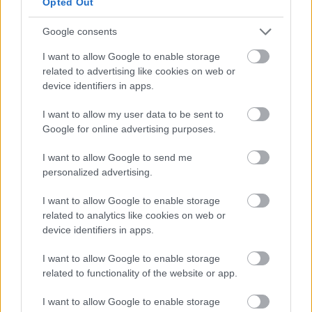
Opted Out
Google consents
I want to allow Google to enable storage
related to advertising like cookies on web or
device identifiers in apps.
I want to allow my user data to be sent to
Σημαντικό κομμάτι της παρουσίασης αφιερώθηκε
Google for online advertising purposes.
στην ποιότητα των δεδομένων. Όπως
επισημάνθηκε, η νέα πύλη δεν φιλοδοξεί να
I want to allow Google to send me
λειτουργήσει ως μια απλή «αποθήκη αρχείων»,
personalized advertising.
αλλά ως μια οργανωμένη υποδομή δεδομένων με
I want to allow Google to enable storage
συγκεκριμένα ποιοτικά χαρακτηριστικά.
related to analytics like cookies on web or
device identifiers in apps.
Για τον λόγο αυτό,
κάθε dataset που
I want to allow Google to enable storage
εντάσσεται στην πλατφόρμα θα πρέπει να
related to functionality of the website or app.
πληροί κριτήρια που αφορούν την πληρότητα
μεταδεδομένων
, την τακτική ενημέρωση, τη
I want to allow Google to enable storage