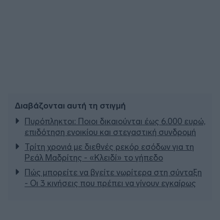
Διαβάζονται αυτή τη στιγμή
Πυρόπληκτοι: Ποιοι δικαιούνται έως 6.000 ευρώ,
επιδότηση ενοικίου και στεγαστική συνδρομή
Τρίτη χρονιά με διεθνές ρεκόρ εσόδων για τη
Ρεάλ Μαδρίτης - «Κλειδί» το γήπεδο
Πώς μπορείτε να βγείτε νωρίτερα στη σύνταξη
- Οι 3 κινήσεις που πρέπει να γίνουν εγκαίρως