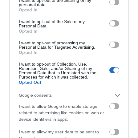
not limited to your visit or usage behaviour. You may click to
I want to opt-out of the Sharing of my
personal data.
grant or deny consent to Google and its third-party tags to
Κατάργηση της εισφοράς 2% για την ανεργία
Opted In
use your data for below specified purposes in below Google
consent section.
I want to opt-out of the Sale of my
Ξεπάγωμα των μισθολογικών κλιμακίων της
Personal Data.
διετίας2016–2017
Opted In
I want to opt-out of processing my
Αύξηση του αφορολόγητου ορίου στις 12.000
Personal Data for Targeted Advertising.
Opted In
ευρώ προσαυξημένο κατά 3.000 ευρώ για κάθε παιδί.
I want to opt-out of Collection, Use,
Επέκταση και ενίσχυση του επιδόματος
Retention, Sale, and/or Sharing of my
Personal Data that Is Unrelated with the
επικίνδυνης και ανθυγιεινής εργασίας
Purposes for which it was collected.
Opted Out
Μαζικές προσλήψεις μόνιμου προσωπικού στο
Google consents
Δημόσιο, ιδιαίτερα σε Υγεία, Παιδεία και Κοινωνική
Ασφάλιση
I want to allow Google to enable storage
related to advertising like cookies on web or
Ουσιαστική ενίσχυση του ΕΣΥ με γενναία
device identifiers in apps.
χρηματοδότηση
I want to allow my user data to be sent to