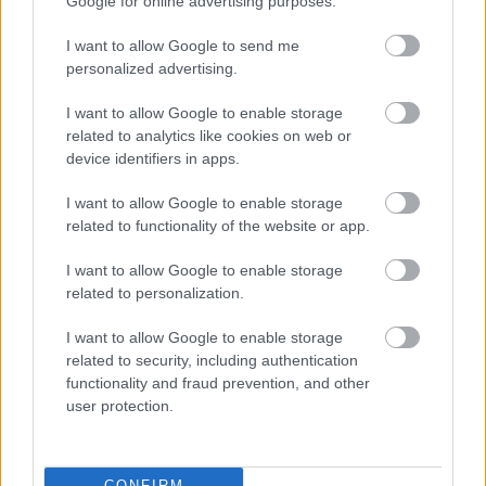
Google for online advertising purposes.
Κατάργηση αντεργατικών νόμων και του νέου
πειθαρχικού δικαίου
I want to allow Google to send me
personalized advertising.
Προστασία των δημόσιων αγαθών και όχι στις
ιδιωτικοποιήσεις
I want to allow Google to enable storage
related to analytics like cookies on web or
device identifiers in apps.
Ακολουθήστε το
insider.gr στο Google News
και μάθετε
πρώτοι όλες τις
ειδήσεις
από την Ελλάδα και τον κόσμο.
I want to allow Google to enable storage
related to functionality of the website or app.
I want to allow Google to enable storage
related to personalization.
I want to allow Google to enable storage
related to security, including authentication
functionality and fraud prevention, and other
user protection.
CONFIRM