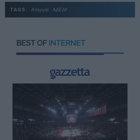
TAGS:
Απεργία
ΑΔΕΔΥ
BEST OF
INTERNET