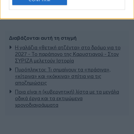
Διαβάζονται αυτή τη στιγμή
Η γαλάζια «θετική ατζέντα» στο δρόμο για το
2027 - Το παράπονο της Καρυστιανού - Στον
ΣΥΡΙΖΑ μελετούν Ιστορία
Πυρόπληκτοι: Τι σημαίνουν τα «πράσινα»,
«κίτρινα» και «κόκκινα» σπίτια για τις
αποζημιώσεις
Ποια είναι η (κυβερνητική) λίστα με τα μεγάλα
οδικά έργα και τα εκτιμώμενα
χρονοδιαγράμματα