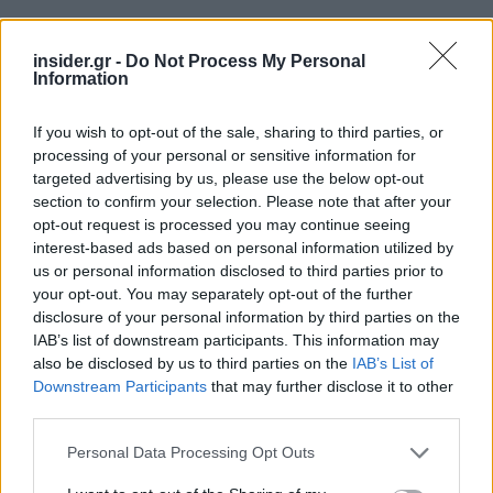
insider.gr -
Do Not Process My Personal
Information
If you wish to opt-out of the sale, sharing to third parties, or
processing of your personal or sensitive information for
targeted advertising by us, please use the below opt-out
section to confirm your selection. Please note that after your
opt-out request is processed you may continue seeing
interest-based ads based on personal information utilized by
us or personal information disclosed to third parties prior to
Τα αιτήματα
your opt-out. You may separately opt-out of the further
disclosure of your personal information by third parties on the
IAB’s list of downstream participants. This information may
Υπεράσπιση του θεσμού της μονιμότητας
also be disclosed by us to third parties on the
IAB’s List of
Downstream Participants
that may further disclose it to other
Επαναφορά του 13ου και 14ου μισθού
third parties.
Πραγματικές αυξήσεις στους μισθούς για
Please note that this website/app uses one or more Google
Personal Data Processing Opt Outs
services and may gather and store information including but
αξιοπρεπή διαβίωση