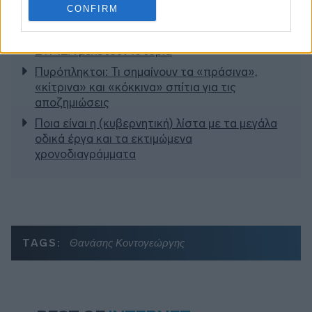
CONFIRM
Η γαλάζια «θετική ατζέντα» στο δρόμο για το
2027 - Το παράπονο της Καρυστιανού - Στον
ΣΥΡΙΖΑ μελετούν Ιστορία
Πυρόπληκτοι: Τι σημαίνουν τα «πράσινα»,
«κίτρινα» και «κόκκινα» σπίτια για τις
αποζημιώσεις
Ποια είναι η (κυβερνητική) λίστα με τα μεγάλα
οδικά έργα και τα εκτιμώμενα
χρονοδιαγράμματα
TAGS:
Θανάσης Κοντογεώργης