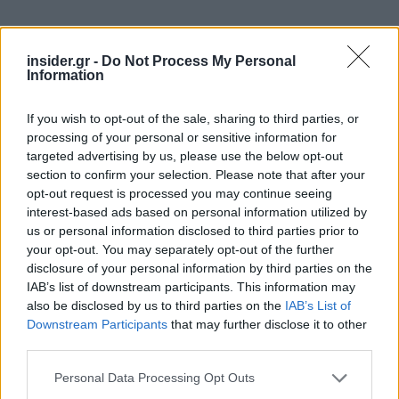
insider.gr -
Do Not Process My Personal
Information
If you wish to opt-out of the sale, sharing to third parties, or
processing of your personal or sensitive information for
targeted advertising by us, please use the below opt-out
section to confirm your selection. Please note that after your
opt-out request is processed you may continue seeing
interest-based ads based on personal information utilized by
us or personal information disclosed to third parties prior to
Εν κατακλείδι, «η Ελλάδα των επόμενων ετών
your opt-out. You may separately opt-out of the further
χρειάζεται περισσότερη εξωστρέφεια, ταχύτερη
disclosure of your personal information by third parties on the
περιφερειακή σύγκλιση, υψηλότερη παραγωγική
IAB’s list of downstream participants. This information may
ικανότητα, καλύτερα καταρτισμένο ανθρώπινο
also be disclosed by us to third parties on the
IAB’s List of
Downstream Participants
that may further disclose it to other
δυναμικό και ισχυρότερη σύνδεση επένδυσης και
third parties.
καινοτομίας. Η Ελλάδα, παρά τις διαδοχικές
κρίσεις, στάθηκε όρθια και σήμερα ανακτά
Please note that this website/app uses one or more Google
Personal Data Processing Opt Outs
services and may gather and store information including but
δυνατότητες που παλαιότερα έμοιαζαν μακρινές.