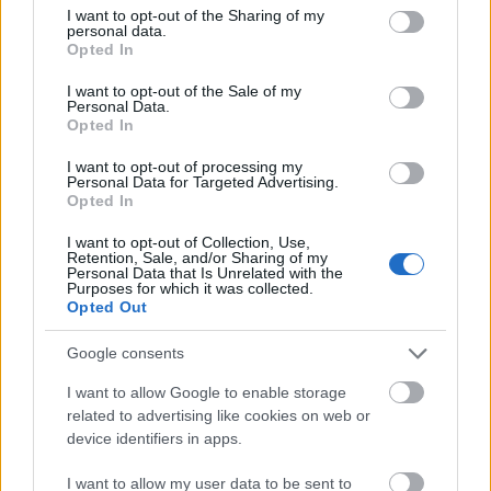
not limited to your visit or usage behaviour. You may click to
I want to opt-out of the Sharing of my
Τώρα είναι η ώρα να προχωρήσουμε με
personal data.
grant or deny consent to Google and its third-party tags to
Opted In
μεγαλύτερη αυτοπεποίθηση και ισόρροπη
use your data for below specified purposes in below Google
διάχυση των ευκαιριών, καθώς η επόμενη φάση
consent section.
I want to opt-out of the Sale of my
Personal Data.
ανάπτυξης της χώρας θα κριθεί στην περιφέρεια.
Opted In
Διαθέτουμε ανθρώπους που επιχειρούν και
επιμένουν σε τόπους με ταυτότητα και
I want to opt-out of processing my
Personal Data for Targeted Advertising.
προοπτική. Με σχέδιο, συνεχή διάλογο με την
Opted In
αυτοδιοίκηση και κοινωνική συναποδοχή,
I want to opt-out of Collection, Use,
υπηρετούμε τον εθνικό στόχο: να μειώσουμε τη
Retention, Sale, and/or Sharing of my
Personal Data that Is Unrelated with the
γεωγραφική και οικονομική απόσταση της
Purposes for which it was collected.
Opted Out
περιφέρειας από το κέντρο, μετατρέποντας τη
συνεργασία σε σταθερή πρόοδο για όλους»,
Google consents
καταλήγει στο άρθρο του ο υφυπουργός παρά τω
I want to allow Google to enable storage
πρωθυπουργώ.
related to advertising like cookies on web or
device identifiers in apps.
Πηγή: ΑΠΕ-ΜΠΕ
I want to allow my user data to be sent to