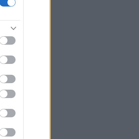
οικονομίας και οι κίνδυνοι της
επενδυτικής έκρηξης
ΕΛ.Α.Σ: «Η απροκάλυπτη ώσμωση
δικαστικής αρχής και εκτελεστικής
εξουσίας εκθέτει τη χώρα διεθνώς»
Δικαστικό μπλόκο στην αίθουσα χορού
του Τραμπ στο Λευκό Οίκο
Μπάρκιν (Fed): «Τα στοιχεία για την
αγορά εργασίας συμβαδίζουν με τις
πρόσφατες τάσεις»
Καταβλήθηκαν 33,58 εκατ. ευρώ σε
67.746 δικαιούχους για την αγορά
λιπασμάτων
Ευρωαγορές: Η καλύτερη εβδομάδα
από τα τέλη Ιουνίου - Σε νέα υψηλά ο
Stoxx 600
Κορυφώνεται η έξοδος των εκδρομέων
- Στο 100% η πληρότητα σε πολλά
δρομολόγια για Κυκλάδες