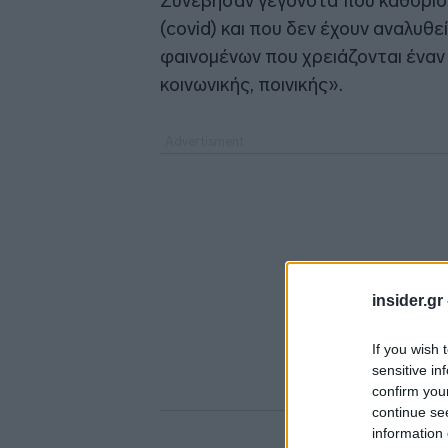
Συνέβησαν γεγονότα που καθόρισ
(covid) και που δεν έχουν αναλυθ
φαινομένων που χρειάζονται έναν 
κοινωνικής, ποινικής».
insider.gr
If you wish 
sensitive in
confirm you
continue se
information 