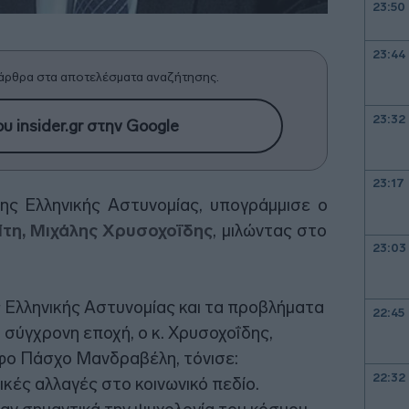
23:50
23:44
άρθρα στα αποτελέσματα αναζήτησης.
23:32
υ insider.gr στην Google
23:17
της Ελληνικής Αστυνομίας, υπογράμμισε ο
τη, Μιχάλης Χρυσοχοΐδης
, μιλώντας στο
23:03
ς Ελληνικής Αστυνομίας και τα προβλήματα
22:45
η σύγχρονη εποχή, ο κ. Χρυσοχοΐδης,
φο Πάσχο Μανδραβέλη, τόνισε:
22:32
ικές αλλαγές στο κοινωνικό πεδίο.