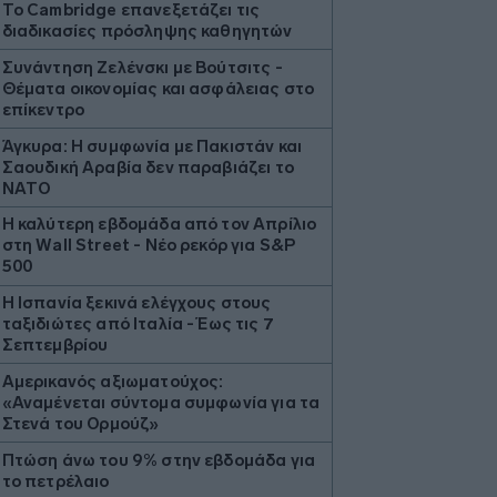
Το Cambridge επανεξετάζει τις
διαδικασίες πρόσληψης καθηγητών
Συνάντηση Ζελένσκι με Βούτσιτς -
Θέματα οικονομίας και ασφάλειας στο
επίκεντρο
Άγκυρα: Η συμφωνία με Πακιστάν και
Σαουδική Αραβία δεν παραβιάζει το
ΝΑΤΟ
Η καλύτερη εβδομάδα από τον Απρίλιο
στη Wall Street - Νέο ρεκόρ για S&P
500
Η Ισπανία ξεκινά ελέγχους στους
ταξιδιώτες από Ιταλία - Έως τις 7
Σεπτεμβρίου
Αμερικανός αξιωματούχος:
«Αναμένεται σύντομα συμφωνία για τα
Στενά του Ορμούζ»
Πτώση άνω του 9% στην εβδομάδα για
το πετρέλαιο