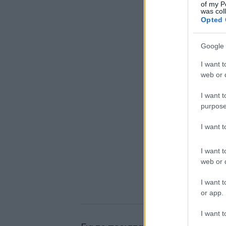
of my P
was col
Opted 
Google 
I want t
web or d
I want t
purpose
I want 
I want t
web or d
I want t
or app.
I want t