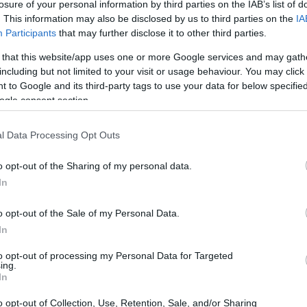
τυνομία διαχειρίζεται προβλήματα που
losure of your personal information by third parties on the IAB’s list of
. This information may also be disclosed by us to third parties on the
IA
21:11
λλά που πλέον έχουν πάρει άλλες
Participants
that may further disclose it to other third parties.
 βία ανηλίκων κλπ) και συμπλήρωσε ότι
 that this website/app uses one or more Google services and may gath
έσουμε να διαχειριστούμε τα κοινωνικά
21:01
including but not limited to your visit or usage behaviour. You may click 
ρτα του υπουργείου ως εγκληματικές
 to Google and its third-party tags to use your data for below specifi
ogle consent section.
20:42
l Data Processing Opt Outs
η, συντριπτική αλλαγή, μία αναγέννηση.
20:32
οκρατική αξιολόγηση των περιστατικών.
o opt-out of the Sharing of my personal data.
α προσωπικά, που έχω περάσει από αυτό το
In
 να βάλουμε την Αστυνομία σε μία νέα
20:19
o opt-out of the Sale of my Personal Data.
In
20:11
to opt-out of processing my Personal Data for Targeted
ing.
In
20:00
o opt-out of Collection, Use, Retention, Sale, and/or Sharing