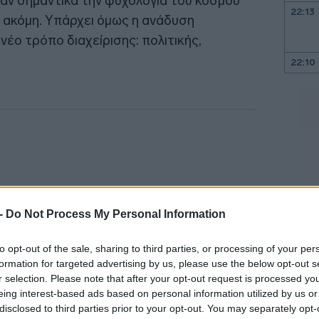
αν σημαντικά την ψυχολογία του κόσμου
22:13
εί ακόμη. Υπάρχει όμως η ανάδυση
νέο τρόπο διαχείρισης: πολιτικής,
22:10
22:00
21:52
21:46
 -
Do Not Process My Personal Information
21:39
to opt-out of the sale, sharing to third parties, or processing of your per
formation for targeted advertising by us, please use the below opt-out s
r selection. Please note that after your opt-out request is processed y
21:27
eing interest-based ads based on personal information utilized by us or
disclosed to third parties prior to your opt-out. You may separately opt-