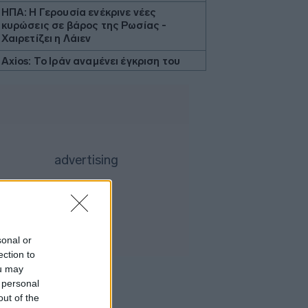
ΗΠΑ: Η Γερουσία ενέκρινε νέες
κυρώσεις σε βάρος της Ρωσίας -
Χαιρετίζει η Λάιεν
Axios: Το Ιράν αναμένει έγκριση του
Συμβουλίου Ασφαλείας για τη
συμφωνία ανοίγματος του Ορμούζ
Εβδομαδιαία κέρδη 7% για τον χρυσό
Ισπανία: Η αστυνομία εξάρθρωσε
δίκτυο διακινητών με κέρδη 24 εκατ.
ευρώ
ΔΕΘ - HELEXPO: Αναρτήθηκε ο
διαγωνισμός για την ανάπλαση των
204,6 εκατ. ευρώ
Σκέρτσος: «Το ΠΑΣΟΚ υποκαθιστά την
sonal or
οικονομική ανάλυση με πολιτική
ection to
προπαγάνδα»
ou may
Υπ. Παιδείας: 3,35 εκατ. ευρώ στο
 personal
Πανεπιστήμιο Κρήτης για το
out of the
στεγαστικό επίδομα των φοιτητών