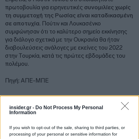
πρωτοβουλία για ειρηνευτικές
συνομιλίες χωρίς
τη συμμετοχή της Ρωσίας είναι καταδικασμένη
σε αποτυχία
. Πούτιν και Λουκασένκο
συμφώνησαν ότι το καλύτερο σημείο εκκίνησης
για διάλογο σχετικά με την Ουκρανία θα ήταν
διαβουλεύσεις ανάλογες με εκείνες του 2022
στην Τουρκία, κατά τις πρώτες εβδομάδες του
πολέμου.
Πηγή: ΑΠΕ-ΜΠΕ
insider.gr -
Do Not Process My Personal
Information
If you wish to opt-out of the sale, sharing to third parties, or
processing of your personal or sensitive information for