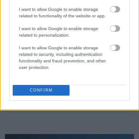
I want to allow Google to enable storage
related to functionality of the website or app.
Διαβάζονται αυτή τη στιγμή
I want to allow Google to enable storage
related to personalization.
Η χαμηλή… απόδοση Μητσοτάκη στις
στοιχηματικές - Ποιος επισκέφθηκε τα
I want to allow Google to enable storage
πυρόπληκτα ζωάκια - Το μισογεμάτο ποτήρι
related to security, including authentication
του ΣΥΡΙΖΑ
functionality and fraud prevention, and other
Ποια είναι η (κυβερνητική) λίστα με τα μεγάλα
user protection.
οδικά έργα και τα εκτιμώμενα
χρονοδιαγράμματα
Δυτ. Αττική: Το χρονοδιάγραμμα
CONFIRM
αποκατάστασης μετά τη φωτιά - Στόχος η
έναρξη των έργων πριν τις 15/9