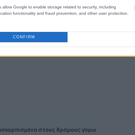
λήθηκαν και κατεδαφίστηκαν από τις
o allow Google to enable storage related to security, including
ράλληλα απευθύνει έκκληση στη διεθνή
cation functionality and fraud prevention, and other user protection.
γές κατά του παλαιστινιακού λαού».
CONFIRM
ασκορπισμένα στους δρόμους γύρω