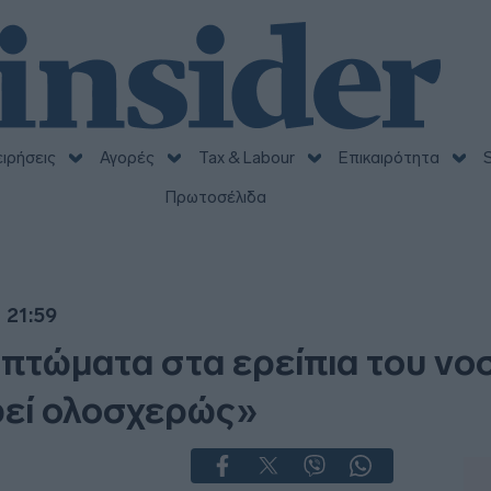
ειρήσεις
Αγορές
Tax & Labour
Επικαιρότητα
S
Πρωτοσέλιδα
 21:59
 πτώματα στα ερείπια του νο
φεί ολοσχερώς»