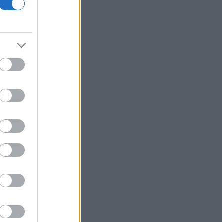
στο Ορμούζ
Δήμας: «Προχωρούν τα έργα σε όλο το
μήκος του ΒΟΑΚ»
Υεμένη: Επίθεση των Χούθι σε
κυβερνητικές δυνάμεις - Τουλάχιστον
58 νεκροί
Fars: Το Ιράν εξετάζει νομοσχέδιο για
απαγόρευση διέλευσης πλοίων από
ΗΠΑ και Ισραήλ από το Ορμούζ
Επένδυση 6,3 δισ. δολαρίων από ΗΑΕ
για data center τεχνητής νοημοσύνης
στην Ιαπωνία
Οπλισμένα τουρκικά F-16
πραγματοποίησαν 10 παραβάσεις και
17 παραβιάσεις στο Αιγαίο
Ο Ζελένσκι θα επισκεφθεί τη Σερβία
για πρώτη φορά από την έναρξη του
πολέμου
Ξεκινούν τα δοκιμαστικά δρομολόγια