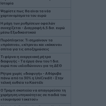
Ιστορία
Ψηφίστε πως θα είναι τα νέα
χαρτονομίσματα του ευρώ
Η μάχη των ρυθμίσεων οφειλών
συνεχίζεται - Διαγραφή 6,5 δισ. ευρώ
μέσω Εξωδικαστικού
Πυρόπληκτοι: Τι σημαίνουν τα
«πράσινα», «κίτρινα» και «κόκκινα»
σπίτια για τις αποζημιώσεις
Τι φέρνει η ενεργειακή ρήτρα
διαφυγής - Τα έργα άνω του 1 δισ.
ευρώ που «κλειδώνουν» για τη ΔΕΘ
Ρήτρα χωρίς «διαφυγή» - Αθόρυβα
πάνω από το 30% η UniCredit - Στην
τελική ευθεία το Καστέλι
Ο Τραμπ σκοπεύει να απαγορεύσει τη
χορήγηση υπηκοότητας σε παιδιά του
«τουρισμού τοκετού»