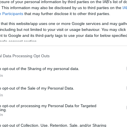
losure of your personal information by third parties on the IAB’s list of
. This information may also be disclosed by us to third parties on the
IA
22:10
Participants
that may further disclose it to other third parties.
 that this website/app uses one or more Google services and may gath
21:52
including but not limited to your visit or usage behaviour. You may click 
 to Google and its third-party tags to use your data for below specifi
ogle consent section.
21:37
l Data Processing Opt Outs
21:15
o opt-out of the Sharing of my personal data.
In
21:03
o opt-out of the Sale of my Personal Data.
In
20:55
to opt-out of processing my Personal Data for Targeted
ing.
In
20:41
o opt-out of Collection, Use, Retention, Sale, and/or Sharing