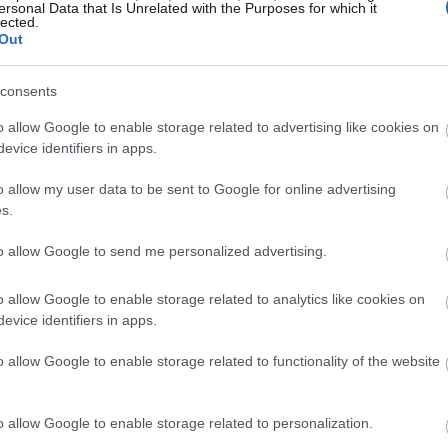
ersonal Data that Is Unrelated with the Purposes for which it
lected.
20:38
Out
20:33
consents
ύτερο σε όλη τη Λωρίδα της Γάζας,
o allow Google to enable storage related to advertising like cookies on
 λέει στο Γαλλικό Πρακτορείο
evice identifiers in apps.
20:20
, επικεφαλής ομάδας διασωστών.
o allow my user data to be sent to Google for online advertising
αυτές τις σφαγές αμάχων και παιδιών.
s.
νει.
20:12
to allow Google to send me personalized advertising.
λουθούν να αναζητούν εγκλωβισμένους
o allow Google to enable storage related to analytics like cookies on
20:12
χειρούν να σβήσουν τη φωτιά που
evice identifiers in apps.
ματος.
o allow Google to enable storage related to functionality of the website
19:56
αταστροφή για την ανθρωπότητα και το
άζας», λέει ο Φάρις Αφάνα,
o allow Google to enable storage related to personalization.
19:55