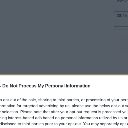
23:52
23:44
23:36
23:21
23:06
 -
Do Not Process My Personal Information
22:53
. Άλλα στέκουν ακόμη όρθια, έχοντας
οφές. Φωτιά εξακολουθεί να σιγοκαίει σε
to opt-out of the sale, sharing to third parties, or processing of your per
formation for targeted advertising by us, please use the below opt-out s
22:40
r selection. Please note that after your opt-out request is processed y
eing interest-based ads based on personal information utilized by us or
ρείο έναν τραυματισμένο άνδρα.
disclosed to third parties prior to your opt-out. You may separately opt-
22:26