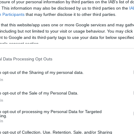
αι προτείνουμε το μέτρο αυτό να επεκταθεί
losure of your personal information by third parties on the IAB’s list of
ς μήνες – και στη βενζίνη. Από το
. This information may also be disclosed by us to third parties on the
IA
Participants
that may further disclose it to other third parties.
μεσο όφελος για όλους τους καταναλωτές
22:10
 στο πετρέλαιο κίνησης. Οι τιμές
 that this website/app uses one or more Google services and may gath
including but not limited to your visit or usage behaviour. You may click 
ε ή 3η-4η πιο ακριβή χώρα στην Ευρώπη
 to Google and its third-party tags to use your data for below specifi
22:00
και υψηλή φορολόγηση και για το λόγο
ogle consent section.
21:52
 απευθείας έκπτωσης στην αντλία να
 τους επόμενους τρεις μήνες του
l Data Processing Opt Outs
ούσης.
21:46
o opt-out of the Sharing of my personal data.
In
ράς, οι υψηλές τιμές στα καύσιμα
21:39
μενες αυξήσεις των προηγούμενων 10
o opt-out of the Sale of my Personal Data.
ελαίου και μια απότομη πτώση, όπως αυτή
In
ημέρες στο 8%, δεν μπορεί να αποτυπωθεί
to opt-out of processing my Personal Data for Targeted
21:27
ing.
In
o opt-out of Collection, Use, Retention, Sale, and/or Sharing
21:11