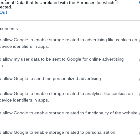
τας τις τιμές προμηθεύονται με καύσιμα
ersonal Data that Is Unrelated with the Purposes for which it
lected.
αμενές τους.
Η απότομη μείωση των
Out
ές τιμές και γεμάτες δεξαμενές.
Και
21:01
 χρηματιστήριο. Διαπραγματευόμαστε τα 5
consents
παθούμε να συγκρατούμε τις τιμές και
o allow Google to enable storage related to advertising like cookies on
με να έχουμε μεγάλες ποσότητες στις
20:42
evice identifiers in apps.
σε μια μεγάλη αύξηση να κρατάμε τις
o allow my user data to be sent to Google for online advertising
20:32
ύξηση, για να κρατάμε τις τιμές σε χαμηλά
s.
τικοί, θα πρέπει να χρεωθούμε στις
ΠΑ οριζόντια για όσο διάστημα διαρκεί
to allow Google to send me personalized advertising.
ί και η υπομονή μας αλλά και τα χρήματα
o allow Google to enable storage related to analytics like cookies on
ωτών», ανέφερε ο πρόεδρος Πρατηριούχων
evice identifiers in apps.
ς Παπαγεωργίου
μιλώντας την
o allow Google to enable storage related to functionality of the website
ό.
γοράς, η κυβέρνηση θεωρεί ότι τα
o allow Google to enable storage related to personalization.