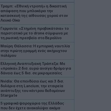
Τραμπ: «Εθνική ντροπή» η δικαστική
απόφαση που μπλοκάρει την
κατασκευή της αίθουσας χορού στον
Λευκό Οίκο
Γερμανία: «Στημένη προβοκάτσια» το
περιστατικό με το drone σύμφωνα με
τη ρωσική πρεσβεία στο Βερολίνο
Μαύρη Θάλασσα: Η εμπορική ναυτιλία
στην πρώτη γραμμή ενός ακήρυχτου
πολέμου
Ελληνική Αναπτυξιακή Τράπεζα: Με
«προίκα» 2 δισ. ευρώ ανοίγει δρόμο για
δάνεια έως 5 δισ. σε μικρομεσαίες
Nvidia: Θα επενδύσει έως και 3 δισ.
δολάρια στη Lancium, την εταιρεία
ανάπτυξης του κέντρου δεδομένων
Stargate
5 γραφικά ψαροχώρια της Ελλάδας
που δεν έχετε ανακαλύψει ακόμα