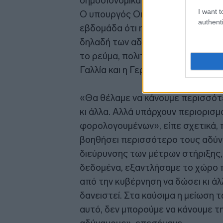
δημοσιονομικά δεν επιτρέπουν πα
I want t
Ο υπουργός Οικονομικών,
Χρήστο
authenti
εβδομάδα ότι η Ελλάδα ακολουθεί 
δηλαδή των αδυνάμων μέσω άλλω
το ρεύμα, πολιτική όμοια με αυτή
Γαλλία και η Γερμανία.
«Θα θέλαμε να κάνουμε περισσότερ
κι άλλα. Αλλά υπάρχουν περιορισμο
φορολογουμένων», είπε σχετικά,
βοηθήσει περισσότερο τους αδύν
διεύρυνσης των μέτρων στήριξης, 
δεδομένα, εξαντλήσαμε το χώρο π
από την κυβέρνηση να δώσει κι άλ
δανειστεί. Στα καύσιμα η μείωση τ
αυτό, δεν μπορούμε να κάνουμε τ