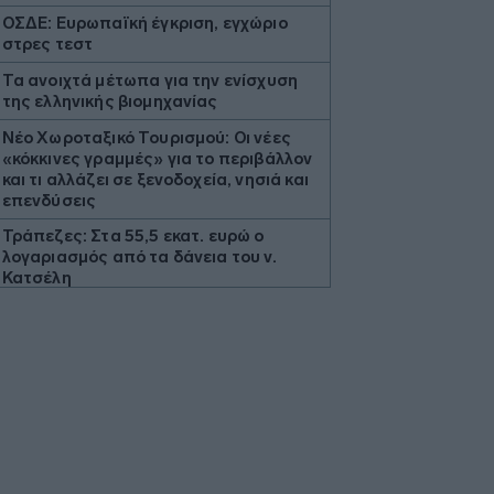
ΟΣΔΕ: Ευρωπαϊκή έγκριση, εγχώριο
στρες τεστ
Τα ανοιχτά μέτωπα για την ενίσχυση
της ελληνικής βιομηχανίας
Νέο Χωροταξικό Τουρισμού: Οι νέες
«κόκκινες γραμμές» για το περιβάλλον
και τι αλλάζει σε ξενοδοχεία, νησιά και
επενδύσεις
Τράπεζες: Στα 55,5 εκατ. ευρώ ο
λογαριασμός από τα δάνεια του ν.
Κατσέλη
Το Περού και το Μεξικό
αποκατέστησαν τις διπλωματικές
τους σχέσεις
Ιράν: Ο Αραγτσί επαινεί τον στρατό,
προτρέπει σε ενότητα των
μουσουλμάνων
Το Cambridge επανεξετάζει τις
διαδικασίες πρόσληψης καθηγητών