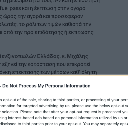
 τη βιωσιμότητά τους. Αν και η επιδότηση
fuel pass και η έκπτωση στην αγορά
23:44
ς ώρας την αγορά και προσέφεραν
λωτές, το ράλι των τιμών καθιστά την
23:32
αι από την προ επιδότησης ή έκπτωσης
23:17
ενζινοπωλών Ελλάδας, κ. Μιχάλης
r
εξηγεί την κατάσταση που επικρατεί
23:03
νάγκη επέκτασης των μέτρων καθ' όλη τη
 -
Do Not Process My Personal Information
22:45
για τους 3.000.000 δικαιούχους σίγουρα
to opt-out of the sale, sharing to third parties, or processing of your per
α με τις διαθέσιμες πληροφορίες έχουν
formation for targeted advertising by us, please use the below opt-out s
22:32
ατ. καταναλωτές. Είδαμε ότι δούλεψε πολύ
r selection. Please note that after your opt-out request is processed y
eing interest-based ads based on personal information utilized by us or
ο η επιδότηση των 150 ευρώ ανά 1.000
disclosed to third parties prior to your opt-out. You may separately opt-
22:13