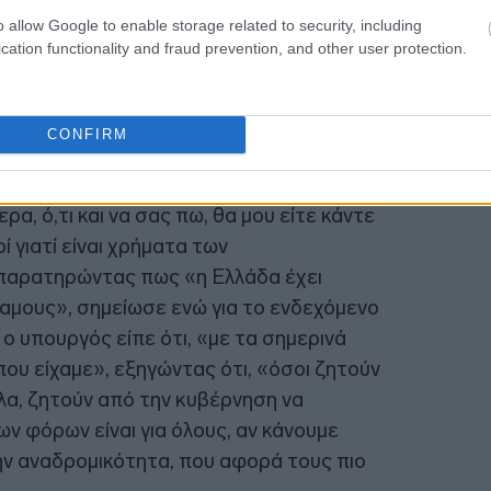
ρεμβάσεις στη φορολογία των καυσίμων.
o allow Google to enable storage related to security, including
ς Σταϊκούρας
, ανέφερε μέσα στην
cation functionality and fraud prevention, and other user protection.
την ενδεδειγμένη πολιτική, της στήριξης
ν οδών, όπως η επιστροφή χρημάτων από
ν που ακολουθείται από χώρες όπως η
CONFIRM
α, ό,τι και να σας πω, θα μου είτε κάντε
ί γιατί είναι χρήματα των
 παρατηρώντας πως «η Ελλάδα έχει
αμους», σημείωσε ενώ για το ενδεχόμενο
ο υπουργός είπε ότι, «με τα σημερινά
ου είχαμε», εξηγώντας ότι, «όσοι ζητούν
λα, ζητούν από την κυβέρνηση να
ων φόρων είναι για όλους, αν κάνουμε
ην αναδρομικότητα, που αφορά τους πιο