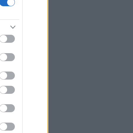
Μουντιάλ παρά την αναδίπλωση της
FIFA
Τραμπ: Νέα προσπάθεια
απομάκρυνσης της Λίζα Κουκ παρά το
«μπλόκο» του Ανωτάτου Δικαστηρίου
Φωτιά στη Σητεία - Μεγάλη
κινητοποίηση της Πυροσβεστικής
Σχέδια Βελτίωσης: Υπεγράφη η ΚΥΑ -
Ανοίγει ο δρόμος για επενδύσεις 263,5
εκατ. ευρώ