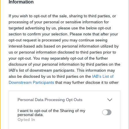
Information
εξάλλου ότι θα προχωρήσει σε συλλήψεις και σε
κατάσχεση των φορτηγών που έχουν αποκλείσει
If you wish to opt-out of the sale, sharing to third parties, or
το κέντρο της πόλης. Από την αρχή της
processing of your personal or sensitive information for
κινητοποίησης μέχρι σήμερα έχουν γίνει μόνο 23
targeted advertising by us, please use the below opt-out
section to confirm your selection. Please note that after your
συλλήψεις.
opt-out request is processed you may continue seeing
interest-based ads based on personal information utilized by
us or personal information disclosed to third parties prior to
your opt-out. You may separately opt-out of the further
disclosure of your personal information by third parties on the
IAB’s list of downstream participants. This information may
also be disclosed by us to third parties on the
IAB’s List of
Downstream Participants
that may further disclose it to other
third parties.
Please note that this website/app uses one or more Google
Personal Data Processing Opt Outs
services and may gather and store information including but
not limited to your visit or usage behaviour. You may click to
I want to opt-out of the Sharing of my
personal data.
grant or deny consent to Google and its third-party tags to
Opted In
use your data for below specified purposes in below Google
consent section.