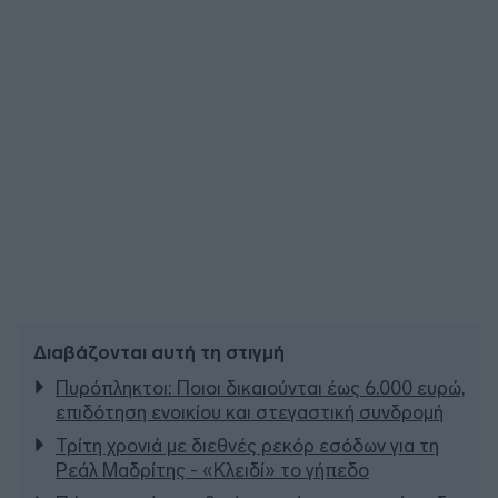
Διαβάζονται αυτή τη στιγμή
Πυρόπληκτοι: Ποιοι δικαιούνται έως 6.000 ευρώ,
επιδότηση ενοικίου και στεγαστική συνδρομή
Τρίτη χρονιά με διεθνές ρεκόρ εσόδων για τη
Ρεάλ Μαδρίτης - «Κλειδί» το γήπεδο