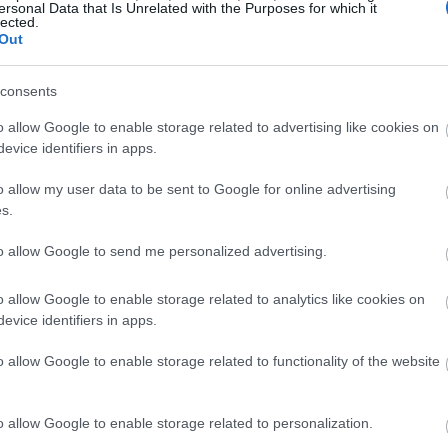
ersonal Data that Is Unrelated with the Purposes for which it
11:26
lected.
Out
11:16
consents
11:04
o allow Google to enable storage related to advertising like cookies on
evice identifiers in apps.
o allow my user data to be sent to Google for online advertising
10:57
s.
10:48
to allow Google to send me personalized advertising.
o allow Google to enable storage related to analytics like cookies on
10:36
evice identifiers in apps.
o allow Google to enable storage related to functionality of the website
ός έκανε χρήση του υπηρεσιακού του
10:28
υματίστηκε», συνεχίζει η ανακοίνωση, που
 στα τραύματά του σε νοσοκομείο.
o allow Google to enable storage related to personalization.