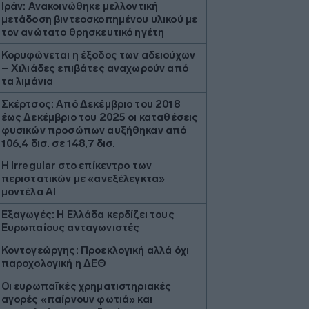
Ιράν: Ανακοινώθηκε μελλοντική
μετάδοση βιντεοσκοπημένου υλικού με
τον ανώτατο θρησκευτικό ηγέτη
Κορυφώνεται η έξοδος των αδειούχων
– Χιλιάδες επιβάτες αναχωρούν από
τα λιμάνια
Σκέρτσος: Από Δεκέμβριο του 2018
έως Δεκέμβριο του 2025 οι καταθέσεις
φυσικών προσώπων αυξήθηκαν από
106,4 δισ. σε 148,7 δισ.
Η Irregular στο επίκεντρο των
περιστατικών με «ανεξέλεγκτα»
μοντέλα AI
Εξαγωγές: Η Ελλάδα κερδίζει τους
Ευρωπαίους ανταγωνιστές
Κοντογεώργης: Προεκλογική αλλά όχι
παροχολογική η ΔΕΘ
Οι ευρωπαϊκές χρηματιστηριακές
αγορές «παίρνουν φωτιά» και