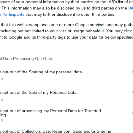
τα προς το σαλόνι, όπου άνδρας είναι
losure of your personal information by third parties on the IAB’s list of
12:34
. This information may also be disclosed by us to third parties on the
IA
λωμένος με κουβέρτα. Όταν πάει να
Participants
that may further disclose it to other third parties.
το χέρι, αστυνομικός τον πυροβολεί
12:21
 that this website/app uses one or more Google services and may gath
including but not limited to your visit or usage behaviour. You may click 
 to Google and its third-party tags to use your data for below specifi
άρτη, οι αρχές διαβεβαίωσαν πως «σχεδόν
ogle consent section.
12:18
οδό τους, οι αστυνομικοί βρέθηκαν
l Data Processing Opt Outs
ο με πιστόλι στραμμένο προς την
12:12
o opt-out of the Sharing of my personal data.
In
11:57
o opt-out of the Sale of my Personal Data.
In
11:51
to opt-out of processing my Personal Data for Targeted
ing.
In
11:37
o opt-out of Collection, Use, Retention, Sale, and/or Sharing