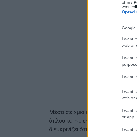
of my P
was col
Opted 
Google 
I want t
web or d
I want t
purpose
I want 
I want t
web or d
I want t
Μέσα σε «μια στιγμή», αστυνομικ
or app.
όπλου και «ο ενήλικος άνδρας τρα
διευκρινίζει ότι το θύμα υπέκυψε
I want t