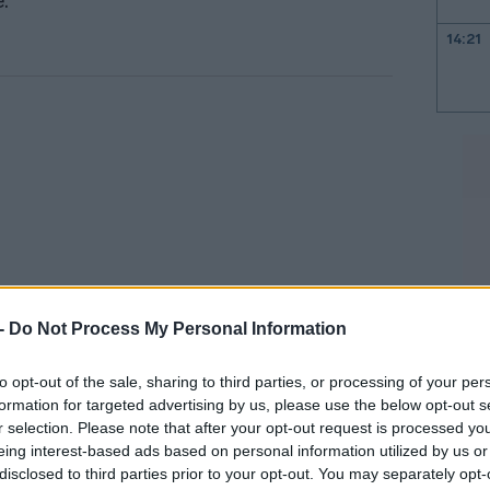
.
14:21
14:10
13:59
13:29
13:00
 -
Do Not Process My Personal Information
to opt-out of the sale, sharing to third parties, or processing of your per
12:56
ιοποιήθηκε χθες Πέμπτη το βράδυ,
formation for targeted advertising by us, please use the below opt-out s
r selection. Please note that after your opt-out request is processed y
υν την πόρτα του διαμερίσματος
12:50
eing interest-based ads based on personal information utilized by us or
ουν, να ανακοινώνουν την παρουσία τους
disclosed to third parties prior to your opt-out. You may separately opt-