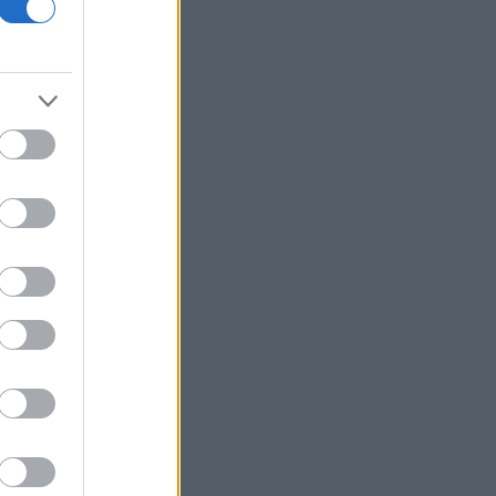
Προς εκτύπωση το πολλαπλό βιβλίο
Γερμανία: Διευρύνεται το έλλειμα στο
εμπορικό ισοζύγιο με την Κίνα
Τουρκία: Ζητεί από τη Ρωσία και την
Ουκρανία «μορατόριουμ» στις
επιθέσεις στα πλοία στη Μαύρη
Θάλασσα
Περού: Δεκατρείς νεκροί και τέσσερις
τραυματίες σε τροχαίο
Υεμένη: Οι Χούθι ανακοίνωσαν ότι
έπληξαν σαουδαραβικό διυλιστήριο
στην ακτή της Ερυθράς Θάλασσας
Καρτάλης: Η Ευρώπη θερμαίνεται
ταχύτερα από άλλες ηπείρους
ΠΑΣΟΚ: Η «Εστία» ανάλωσε τη μισή
ύλη της για να μην πει απολύτως
τίποτα και να επαναλάβει το
φαντασιόπληκτο ρεπορτάζ της