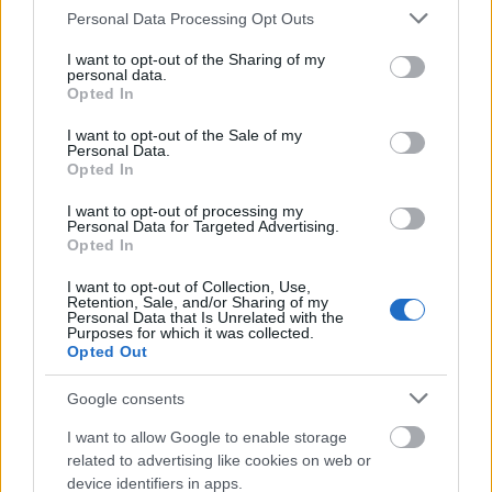
Please note that this website/app uses one or more Google
Personal Data Processing Opt Outs
Η γαλάζια «θετική ατζέντα» στο δρόμο για το
services and may gather and store information including but
2027 - Το παράπονο της Καρυστιανού - Στον
not limited to your visit or usage behaviour. You may click to
I want to opt-out of the Sharing of my
ΣΥΡΙΖΑ μελετούν Ιστορία
personal data.
grant or deny consent to Google and its third-party tags to
Opted In
Πυρόπληκτοι: Τι σημαίνουν τα «πράσινα»,
use your data for below specified purposes in below Google
«κίτρινα» και «κόκκινα» σπίτια για τις
consent section.
I want to opt-out of the Sale of my
αποζημιώσεις
Personal Data.
Opted In
Ποια είναι η (κυβερνητική) λίστα με τα μεγάλα
οδικά έργα και τα εκτιμώμενα
I want to opt-out of processing my
Personal Data for Targeted Advertising.
χρονοδιαγράμματα
Opted In
I want to opt-out of Collection, Use,
Retention, Sale, and/or Sharing of my
Personal Data that Is Unrelated with the
Purposes for which it was collected.
Opted Out
TAGS:
Τζο Μπάιντεν
Ουκρανία
ΗΠΑ
Google consents
Βολοντίμιρ Ζελένσκι
I want to allow Google to enable storage
related to advertising like cookies on web or
device identifiers in apps.