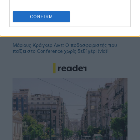
αναβάθμιση - Γιατί ακυρώθηκε ο πρώτος
διαγωνισμός
CONFIRM
Τζέφρι Μονκαντά: Ποιος είναι ο «εγκέφαλος» που
εμπιστεύτηκε ο Βαγγέλης Μαρινάκης
Μάριους Κράιγκερ Λιντ: Ο ποδοσφαιριστής που
παίζει στο Conference χωρίς δεξί χέρι (vid)!