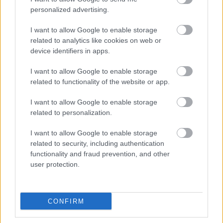
personalized advertising.
I want to allow Google to enable storage
related to analytics like cookies on web or
device identifiers in apps.
I want to allow Google to enable storage
related to functionality of the website or app.
I want to allow Google to enable storage
related to personalization.
Διαβάζονται αυτή τη στιγμή
I want to allow Google to enable storage
Τράπεζες: Στα 55,5 εκατ. ευρώ ο λογαριασμός
related to security, including authentication
από τα δάνεια του ν. Κατσέλη
functionality and fraud prevention, and other
Νέο Χωροταξικό Τουρισμού: Οι νέες «κόκκινες
user protection.
γραμμές» για το περιβάλλον και τι αλλάζει σε
ξενοδοχεία, νησιά και επενδύσεις
Τα ανοιχτά μέτωπα για την ενίσχυση της
CONFIRM
ελληνικής βιομηχανίας