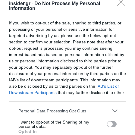
επταήμερο μέσο όρο να ανέρχεται σε 655 και 98,
insider.gr -
Do Not Process My Personal
Information
αντίστοιχα.
If you wish to opt-out of the sale, sharing to third parties, or
processing of your personal or sensitive information for
targeted advertising by us, please use the below opt-out
section to confirm your selection. Please note that after your
opt-out request is processed you may continue seeing
interest-based ads based on personal information utilized by
us or personal information disclosed to third parties prior to
your opt-out. You may separately opt-out of the further
disclosure of your personal information by third parties on the
IAB’s list of downstream participants. This information may
also be disclosed by us to third parties on the
IAB’s List of
Downstream Participants
that may further disclose it to other
third parties.
Please note that this website/app uses one or more Google
Personal Data Processing Opt Outs
services and may gather and store information including but
not limited to your visit or usage behaviour. You may click to
I want to opt-out of the Sharing of my
personal data.
grant or deny consent to Google and its third-party tags to
Opted In
use your data for below specified purposes in below Google