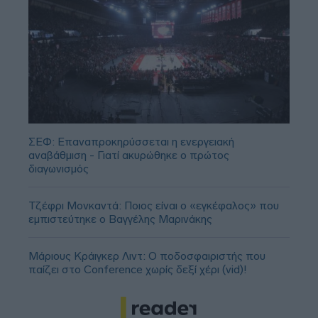
ΣΕΦ: Επαναπροκηρύσσεται η ενεργειακή
αναβάθμιση - Γιατί ακυρώθηκε ο πρώτος
διαγωνισμός
Τζέφρι Μονκαντά: Ποιος είναι ο «εγκέφαλος» που
εμπιστεύτηκε ο Βαγγέλης Μαρινάκης
Μάριους Κράιγκερ Λιντ: Ο ποδοσφαιριστής που
παίζει στο Conference χωρίς δεξί χέρι (vid)!