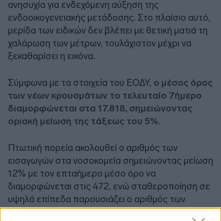
ανησυχία για ενδεχόμενη αύξηση της
ενδοοικογενειακής μετάδοσης. Στο πλαίσιο αυτό,
μερίδα των ειδικών δεν βλέπει με θετική ματιά τη
χαλάρωση των μέτρων, τουλάχιστον μέχρι να
ξεκαθαρίσει η εικόνα.
Σύμφωνα με τα στοιχεία του ΕΟΔΥ,
ο μέσος όρος
των νέων κρουσμάτων το τελευταίο 7ήμερο
διαμορφώνεται στα 17.818, σημειώνοντας
οριακή μείωση της τάξεως του 5%
.
Πτωτική πορεία ακολουθεί ο αριθμός των
εισαγωγών στα νοσοκομεία σημειώνοντας μείωση
12% με τον επταήμερο μέσο όρο να
διαμορφώνεται στις 472, ενώ σταθεροποίηση σε
υψηλά επίπεδα παρουσιάζει ο αριθμός των
διασωληνωμένων και των θανάτων, με τον