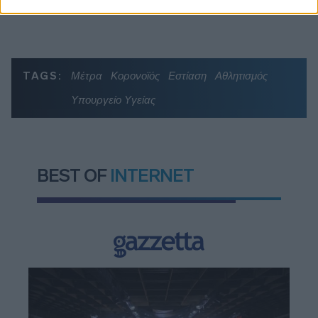
TAGS:
Μέτρα
Κορονοϊός
Εστίαση
Αθλητισμός
Υπουργείο Υγείας
BEST OF
INTERNET