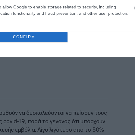
Νοεμβρίου.
18:56
o allow Google to enable storage related to security, including
cation functionality and fraud prevention, and other user protection.
CONFIRM
ουθούν να δυσκολεύονται να πείσουν τους
 covid-19, παρά το γεγονός ότι υπάρχουν
ευής εμβόλια. Λίγο λιγότερο από το 50%