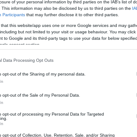
βους για ένα νέο ιδιαίτερα σφοδρό κύμα
losure of your personal information by third parties on the IAB’s list of
. This information may also be disclosed by us to third parties on the
IA
21:11
Participants
that may further disclose it to other third parties.
 that this website/app uses one or more Google services and may gath
21:01
including but not limited to your visit or usage behaviour. You may click 
 to Google and its third-party tags to use your data for below specifi
ogle consent section.
20:42
l Data Processing Opt Outs
20:32
o opt-out of the Sharing of my personal data.
In
20:19
o opt-out of the Sale of my Personal Data.
In
20:11
to opt-out of processing my Personal Data for Targeted
ing.
In
20:00
o opt-out of Collection, Use, Retention, Sale, and/or Sharing