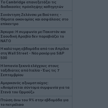
Το Cambridge επανεξετάζει τις
διαδικασίες πρόσληψης καθηγητών
Συνάντηση Ζελένσκι με Βούτσιτς -
Θέματα οικονομίας και ασφάλειας στο
επίκεντρο
Άγκυρα: Η συμφωνία με Πακιστάν και
Σαουδική Αραβία δεν παραβιάζει το
ΝΑΤΟ
Η καλύτερη εβδομάδα από τον Απρίλιο
στη Wall Street - Νέο ρεκόρ για S&P
500
Η Ισπανία ξεκινά ελέγχους στους
ταξιδιώτες από Ιταλία - Έως τις 7
Σεπτεμβρίου
Αμερικανός αξιωματούχος:
«Αναμένεται σύντομα συμφωνία για τα
Στενά του Ορμούζ»
Πτώση άνω του 9% στην εβδομάδα για
το πετρέλαιο