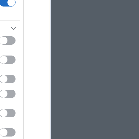
οικονομίας και οι κίνδυνοι της
επενδυτικής έκρηξης
ΕΛ.Α.Σ: «Η απροκάλυπτη ώσμωση
δικαστικής αρχής και εκτελεστικής
εξουσίας εκθέτει τη χώρα διεθνώς»
Δικαστικό μπλόκο στην αίθουσα χορού
του Τραμπ στο Λευκό Οίκο
Μπάρκιν (Fed): «Τα στοιχεία για την
αγορά εργασίας συμβαδίζουν με τις
πρόσφατες τάσεις»
Καταβλήθηκαν 33,58 εκατ. ευρώ σε
67.746 δικαιούχους για την αγορά
λιπασμάτων
Ευρωαγορές: Η καλύτερη εβδομάδα
από τα τέλη Ιουνίου - Σε νέα υψηλά ο
Stoxx 600
Κορυφώνεται η έξοδος των εκδρομέων
- Στο 100% η πληρότητα σε πολλά
δρομολόγια για Κυκλάδες