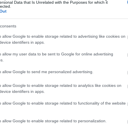
ersonal Data that Is Unrelated with the Purposes for which it
lected.
Out
19:45
consents
19:37
o allow Google to enable storage related to advertising like cookies on
evice identifiers in apps.
τιν είχε προειδοποιήσει την προηγούμενη
19:27
o allow my user data to be sent to Google for online advertising
ο εβδομάδες για να προετοιμαστεί προτού
s.
ρον του κορονοϊού, ζητώντας να αυξηθούν
19:15
to allow Google to send me personalized advertising.
ασμός.
o allow Google to enable storage related to analytics like cookies on
ρχεται από ένα ιδιαίτερα φονικό κύμα που
19:10
evice identifiers in apps.
o allow Google to enable storage related to functionality of the website
19:06
ης κάνουν λόγο για 324.060 θανάτους από
ρεσία Rosstat ανέφερε περισσότερους
o allow Google to enable storage related to personalization.