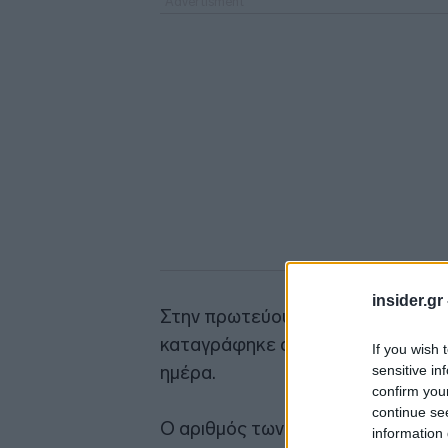
insider.gr
Στην πρωτεύουσα Μόσχα, επίκεντ
καταγράφηκε αριθμός ρεκόρ νέων 
If you wish 
ημέρα.
sensitive in
confirm you
continue se
Ο αριθμός των κρουσμάτων covid-
information 