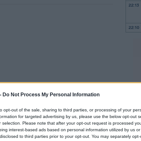
22:13
22:10
22:00
21:52
21:46
 -
Do Not Process My Personal Information
ρο της επιδημίας στη χώρα, επίσης
21:39
μολύνσεων, 15.987, για δεύτερη συνεχή
to opt-out of the sale, sharing to third parties, or processing of your per
formation for targeted advertising by us, please use the below opt-out s
r selection. Please note that after your opt-out request is processed y
21:27
eing interest-based ads based on personal information utilized by us or
19 παρουσιάζει μεγάλη άνοδο τις
disclosed to third parties prior to your opt-out. You may separately opt-