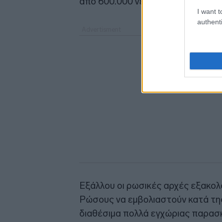
από 600.000 νεκρούς ως τα τέλη 
I want t
authenti
Εξάλλου οι ρωσικές αρχές εξακολ
Ρώσους να εμβολιαστούν κατά της
διαθέσιμα πολλά εγχώριας παρασκ