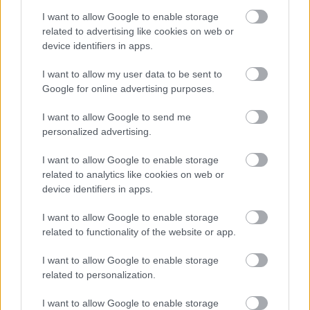
I want to allow Google to enable storage
related to advertising like cookies on web or
device identifiers in apps.
I want to allow my user data to be sent to
Google for online advertising purposes.
I want to allow Google to send me
Διαβάζονται αυτή τη στιγμή
personalized advertising.
Τράπεζες: Στα 55,5 εκατ. ευρώ ο λογαριασμός
από τα δάνεια του ν. Κατσέλη
I want to allow Google to enable storage
related to analytics like cookies on web or
Νέο Χωροταξικό Τουρισμού: Οι νέες «κόκκινες
device identifiers in apps.
γραμμές» για το περιβάλλον και τι αλλάζει σε
ξενοδοχεία, νησιά και επενδύσεις
I want to allow Google to enable storage
Τα ανοιχτά μέτωπα για την ενίσχυση της
related to functionality of the website or app.
ελληνικής βιομηχανίας
I want to allow Google to enable storage
related to personalization.
I want to allow Google to enable storage