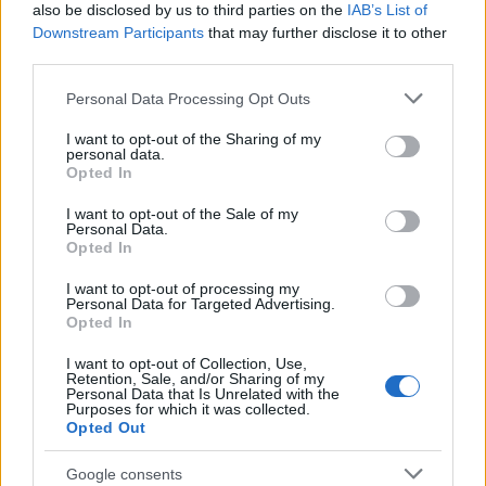
also be disclosed by us to third parties on the
IAB’s List of
Downstream Participants
that may further disclose it to other
third parties.
Please note that this website/app uses one or more Google
Personal Data Processing Opt Outs
services and may gather and store information including but
not limited to your visit or usage behaviour. You may click to
I want to opt-out of the Sharing of my
personal data.
grant or deny consent to Google and its third-party tags to
Opted In
use your data for below specified purposes in below Google
consent section.
I want to opt-out of the Sale of my
Ακολουθήστε το
insider.gr στο Google News
και μάθετε
Personal Data.
πρώτοι όλες τις
ειδήσεις
από την Ελλάδα και τον κόσμο.
Opted In
I want to opt-out of processing my
Personal Data for Targeted Advertising.
Opted In
I want to opt-out of Collection, Use,
Retention, Sale, and/or Sharing of my
Personal Data that Is Unrelated with the
Purposes for which it was collected.
Opted Out
Google consents