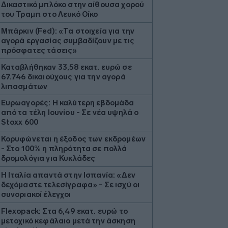
Δικαστικό μπλόκο στην αίθουσα χορού
του Τραμπ στο Λευκό Οίκο
Μπάρκιν (Fed): «Τα στοιχεία για την
αγορά εργασίας συμβαδίζουν με τις
πρόσφατες τάσεις»
Καταβλήθηκαν 33,58 εκατ. ευρώ σε
67.746 δικαιούχους για την αγορά
λιπασμάτων
Ευρωαγορές: Η καλύτερη εβδομάδα
από τα τέλη Ιουνίου - Σε νέα υψηλά ο
Stoxx 600
Κορυφώνεται η έξοδος των εκδρομέων
- Στο 100% η πληρότητα σε πολλά
δρομολόγια για Κυκλάδες
Η Ιταλία απαντά στην Ισπανία: «Δεν
δεχόμαστε τελεσίγραφα» - Σε ισχύ οι
συνοριακοί έλεγχοι
Flexopack: Στα 6,49 εκατ. ευρώ το
μετοχικό κεφάλαιο μετά την άσκηση