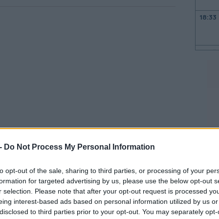
18:33
18:23
18:22
18:09
18:00
 -
Do Not Process My Personal Information
 στα άλλα tokens
με το Ether να φτάνει
ς στα 2.050 δολάρια, ενώ τα Solana, XRP
to opt-out of the sale, sharing to third parties, or processing of your per
17:53
πτώση.
formation for targeted advertising by us, please use the below opt-out s
r selection. Please note that after your opt-out request is processed y
17:34
eing interest-based ads based on personal information utilized by us or
πό την αρχή του πολέμου, έχοντας χάσει
disclosed to third parties prior to your opt-out. You may separately opt-