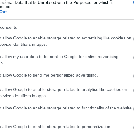
16:53
ersonal Data that Is Unrelated with the Purposes for which it
lected.
Out
16:47
consents
o allow Google to enable storage related to advertising like cookies on
16:41
evice identifiers in apps.
o allow my user data to be sent to Google for online advertising
16:35
s.
to allow Google to send me personalized advertising.
hir, επικεφαλής μακροοικονομικής
ies, σημαντικό ρόλο παίζουν και άλλοι
16:23
o allow Google to enable storage related to analytics like cookies on
 γεγονός ότι το Bitcoin έχει παρασυρθεί
evice identifiers in apps.
λήξει και τις μετοχές και άλλα
16:11
o allow Google to enable storage related to functionality of the website
. Οι υψηλότερες τιμές ενέργειας
 τον κλάδο, καθώς καθιστούν την εξόρυξη
16:00
o allow Google to enable storage related to personalization.