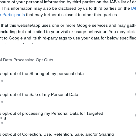
το Ισραήλ ξεκίνησαν τις επιθέσεις στο
losure of your personal information by third parties on the IAB’s list of
. This information may also be disclosed by us to third parties on the
IA
17:33
ώση αυτή ανέδειξε τα όρια ενός
Participants
that may further disclose it to other third parties.
 προβάλλεται στους κύκλους των crypto
 that this website/app uses one or more Google services and may gath
ίσματος να λειτουργεί ως ασφαλές
17:29
including but not limited to your visit or usage behaviour. You may click 
 to Google and its third-party tags to use your data for below specifi
ogle consent section.
17:28
l Data Processing Opt Outs
17:15
o opt-out of the Sharing of my personal data.
In
17:13
o opt-out of the Sale of my Personal Data.
In
to opt-out of processing my Personal Data for Targeted
16:54
ing.
In
o opt-out of Collection, Use, Retention, Sale, and/or Sharing