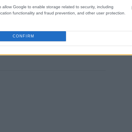
o allow Google to enable storage related to security, including
ρδών, κατά την άποψή μου, φαίνεται να
15:50
cation functionality and fraud prevention, and other user protection.
θετικές εξελίξεις, οι οποίες πιθανότατα
προχωρήσουν καθώς η Ουάσινγκτον
λέον, η νέα νομοθεσία δεν έχει οδηγήσει
CONFIRM
υτές όπως ανέμενε η κοινότητα των
 ο κίνδυνος αυξάνεται ξανά».