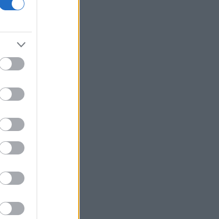
Πυρκαγιά στο Στεφάνι Κορινθίας -
Ενισχύθηκαν οι πυροσβεστικές
δυνάμεις
Wall Street: Κέρδη παρά τα στοιχεία
για την απασχόληση - Άνοδος 16% για
Airbnb
Cloudflare: Άλμα 12% της μετοχής
μετά την αναβάθμιση του guidance
Υπ. Παιδείας: Στεγαστικό επίδομα
ύψους 2,3 εκατ. ευρώ σε 1.120
φοιτητές του Πανεπιστημίου
Θεσσαλίας
Υεμένη: Νέα φονική επίθεση των Χούθι
μέσα σε δύο ημέρες
ΥΠΑΑΤ: Επιπλέον 12,5 εκατ. ευρώ στις
Περιφέρειες για την ενίσχυση της
βιοασφάλειας
Ακίνητα - Αθήνα: Οι τιμές και τα ειδικά
χαρακτηριστικά σε περιοχές του