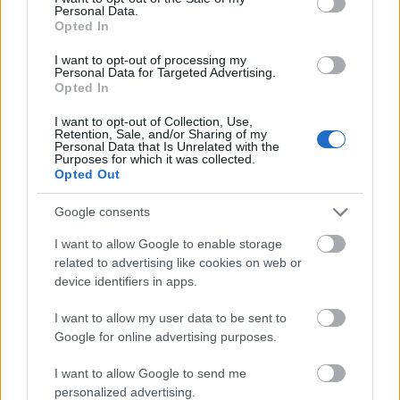
Personal Data.
Opted In
I want to opt-out of processing my
Personal Data for Targeted Advertising.
Opted In
I want to opt-out of Collection, Use,
Retention, Sale, and/or Sharing of my
Personal Data that Is Unrelated with the
Purposes for which it was collected.
Opted Out
Google consents
Διαβάζονται αυτή τη στιγμή
I want to allow Google to enable storage
Η χαμηλή… απόδοση Μητσοτάκη στις
related to advertising like cookies on web or
στοιχηματικές - Ποιος επισκέφθηκε τα
device identifiers in apps.
πυρόπληκτα ζωάκια - Το μισογεμάτο ποτήρι
του ΣΥΡΙΖΑ
I want to allow my user data to be sent to
Google for online advertising purposes.
Ποια είναι η (κυβερνητική) λίστα με τα μεγάλα
οδικά έργα και τα εκτιμώμενα
I want to allow Google to send me
χρονοδιαγράμματα
personalized advertising.