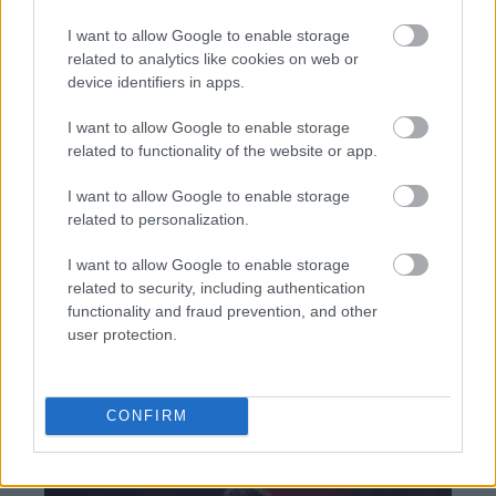
Δυτ. Αττική: Το χρονοδιάγραμμα
αποκατάστασης μετά τη φωτιά - Στόχος η
I want to allow Google to enable storage
έναρξη των έργων πριν τις 15/9
related to analytics like cookies on web or
device identifiers in apps.
I want to allow Google to enable storage
related to functionality of the website or app.
I want to allow Google to enable storage
TAGS:
Αυτοκίνητο
related to personalization.
I want to allow Google to enable storage
related to security, including authentication
BEST OF
INTERNET
functionality and fraud prevention, and other
user protection.
CONFIRM