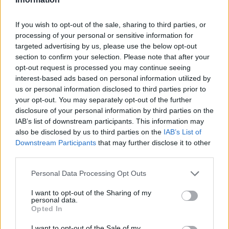
If you wish to opt-out of the sale, sharing to third parties, or
Τέλος,
από την αρχή του έτους στην Ελλάδα
processing of your personal or sensitive information for
μέχρι και τον φετινό Απρίλιο ταξινομήθηκαν
targeted advertising by us, please use the below opt-out
section to confirm your selection. Please note that after your
49.087 συνολικά αυτοκίνητα
, όταν σε όλη την
opt-out request is processed you may continue seeing
Ευρωπαϊκή Ένωση ταξινομήθηκαν 3.908.674
interest-based ads based on personal information utilized by
αυτοκίνητα.
us or personal information disclosed to third parties prior to
your opt-out. You may separately opt-out of the further
disclosure of your personal information by third parties on the
Πηγή: ΑΠΕ - ΜΠΕ
IAB’s list of downstream participants. This information may
also be disclosed by us to third parties on the
IAB’s List of
Ακολουθήστε το
insider.gr στο Google News
και μάθετε
Downstream Participants
that may further disclose it to other
πρώτοι όλες τις
ειδήσεις
από την Ελλάδα και τον κόσμο.
third parties.
Please note that this website/app uses one or more Google
Personal Data Processing Opt Outs
services and may gather and store information including but
not limited to your visit or usage behaviour. You may click to
I want to opt-out of the Sharing of my
personal data.
grant or deny consent to Google and its third-party tags to
Opted In
use your data for below specified purposes in below Google
consent section.
I want to opt-out of the Sale of my