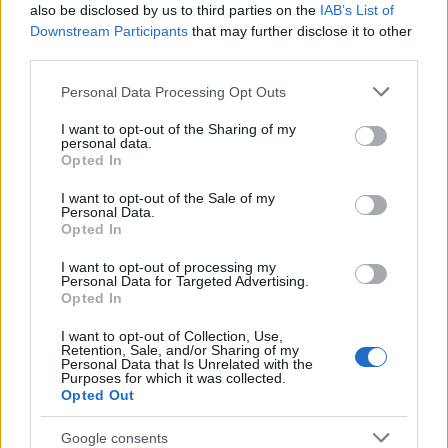
also be disclosed by us to third parties on the
IAB’s List of
Downstream Participants
that may further disclose it to other
third parties.
Please note that this website/app uses one or more Google
Personal Data Processing Opt Outs
services and may gather and store information including but
not limited to your visit or usage behaviour. You may click to
I want to opt-out of the Sharing of my
personal data.
grant or deny consent to Google and its third-party tags to
Opted In
use your data for below specified purposes in below Google
consent section.
I want to opt-out of the Sale of my
Personal Data.
Opted In
I want to opt-out of processing my
Personal Data for Targeted Advertising.
Opted In
I want to opt-out of Collection, Use,
Retention, Sale, and/or Sharing of my
Personal Data that Is Unrelated with the
Αυτή η αλλαγή της χρήσης κατέστη υποχρεωτική
Purposes for which it was collected.
Opted Out
όταν άλλαξαν κάποιες προδιαγραφές για την
λειτουργία των σπιτιών, οπότε επτά σπίτια του
Google consents