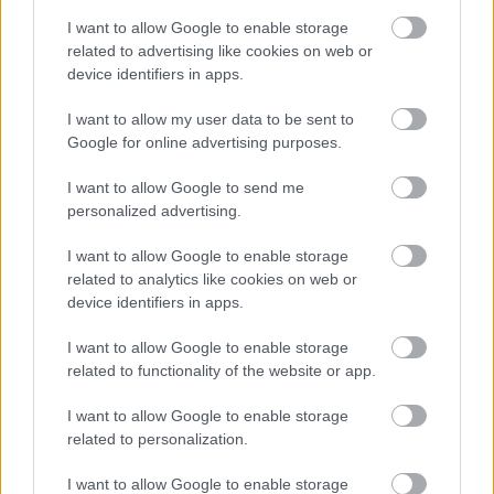
Χαμόγελου μετατράπηκαν σε κέντρα ημέρας
I want to allow Google to enable storage
όπου τα παιδιά των ευάλωτων οικογενειών
related to advertising like cookies on web or
δέχονται ολοήμερη φροντίδα και υποστήριξη και
device identifiers in apps.
μετά επιστρέφουν στο φυσικό τους σπίτι. Στο
πρόγραμμα Ημερήσιας Φροντίδας συμμετέχουν
I want to allow my user data to be sent to
Google for online advertising purposes.
63 παιδιά με τους γονείς τους, ενώ στα Σπίτια
φιλοξενίας μεγαλώνουν 137 παιδιά. Επιπλέον, ο
I want to allow Google to send me
Οργανισμός εξακολουθεί να υποστηρίζει 60
personalized advertising.
ενηλίκους που ως παιδιά μεγάλωσαν στα Σπίτια
I want to allow Google to enable storage
του και συμμετείχε στην αναζτηση 122 παιδιών
related to analytics like cookies on web or
που αγνοούνταν.
device identifiers in apps.
I want to allow Google to enable storage
Εκστρατεία ευαισθητοποίησης
related to functionality of the website or app.
«Δεν είναι αυτονόητο»
I want to allow Google to enable storage
related to personalization.
Το «Χαμόγελο του παιδιού» έχοντας κλείσει 31
χρόνια ζωής είναι ο διαχρονικός φύλακας-
I want to allow Google to enable storage