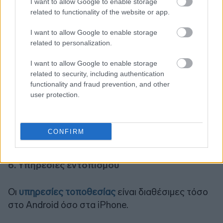
I want to allow Google to enable storage
Η έκθεση σημειώνει πως η αστυνομία κατέγραψε
related to functionality of the website or app.
36.429 σεξουαλικά αδικήματα κατά παιδιών στο
Ηνωμένο Βασίλειο το 2013/2014 και
I want to allow Google to enable storage
related to personalization.
συγκεκριμένα σε Ουαλίας, Σκωτίας και Βόρεια
Ιρλανδία, τον μεγαλύτερο αριθμό σεξουαλικών
I want to allow Google to enable storage
αδικημάτων κατά την τελευταία δεκαετία.
related to security, including authentication
functionality and fraud prevention, and other
user protection.
Το τελευταίο πράγμα που θα θέλατε είναι να
δώσετε την ευκαιρία σε κάποιον να επιλέξει μέσω
φωτογραφίας το παιδί σας και να μάθει που είναι
CONFIRM
το σχολείο του απλά με ένα κλικ.
6. Υπηρεσίες εντοπισμού
Οι
υπηρεσίες τοποθεσίας
είναι διαθέσιμες τόσο
στο Android όσο στα iPhone.