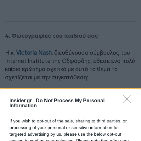
4. Φωτογραφίες του παιδιού σας
Η κ.
Victoria Nash
, διευθύνουσα σύμβουλος του
Internet Institute της Οξφόρδης, έθεσε ένα πολύ
καίριο ερώτημα σχετικά με αυτό το θέμα το
σχετίζεται με την συγκατάθεση:
Τι είδους πληροφορίες θα θέλουν τα παιδιά σας
insider.gr -
Do Not Process My Personal
να δουν online όταν μεγαλώσουν; και κατά πόσο
Information
έχουν δώσει την συγκατάθεσή τους για αυτό;
If you wish to opt-out of the sale, sharing to third parties, or
processing of your personal or sensitive information for
targeted advertising by us, please use the below opt-out
section to confirm your selection. Please note that after your