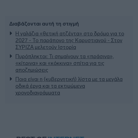
Διαβάζονται αυτή τη στιγμή
Η γαλάζια «θετική ατζέντα» στο δρόμο για το
2027 - Το παράπονο της Καρυστιανού - Στον
ΣΥΡΙΖΑ μελετούν Ιστορία
Πυρόπληκτοι: Τι σημαίνουν τα «πράσινα»,
«κίτρινα» και «κόκκινα» σπίτια για τις
αποζημιώσεις
Ποια είναι η (κυβερνητική) λίστα με τα μεγάλα
οδικά έργα και τα εκτιμώμενα
χρονοδιαγράμματα