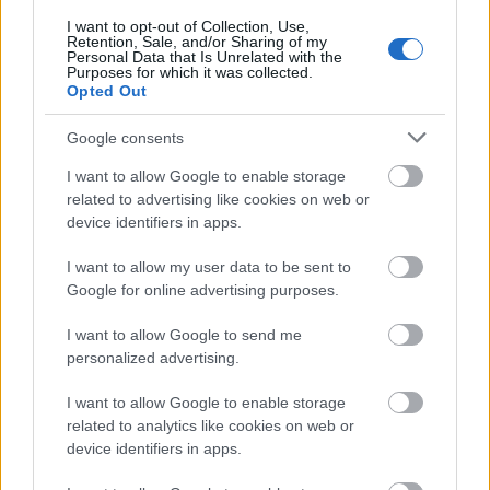
I want to opt-out of Collection, Use,
Retention, Sale, and/or Sharing of my
Personal Data that Is Unrelated with the
Purposes for which it was collected.
Opted Out
Google consents
Οι προηγούμενες γενιές δεν χρειάστηκε να
I want to allow Google to enable storage
απαντήσουν σε αυτό το ερώτημα οι επόμενες
related to advertising like cookies on web or
όμως είναι σίγουρο ότι θα κληθούν να
device identifiers in apps.
απαντήσουν μετά από την τεράστια εξάπλωση
I want to allow my user data to be sent to
των κοινωνικών δικτύων.
Google for online advertising purposes.
5. Πού πάει το παιδί σας σχολείο
I want to allow Google to send me
personalized advertising.
Σύμφωνα με την έκθεση
NSPCC
ο αριθμός των
I want to allow Google to enable storage
καταγεγραμμένων σεξουαλικών αδικημάτων έχει
related to analytics like cookies on web or
αυξηθεί κατά τα τελευταία χρόνια.
device identifiers in apps.