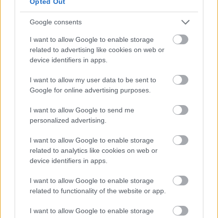
Opted Out
μεγάλες επιχειρήσεις (5.000+ εργαζόμενοι)
εμφανίζονται οι πιο αισιόδοξοι, με δείκτη
Google consents
προοπτικών απασχόλησης στις 21 μονάδες,
I want to allow Google to enable storage
παρότι μειώθηκε κατά 6 μονάδες σε σύγκριση με
related to advertising like cookies on web or
το προηγούμενο τρίμηνο και παρέμεινε
device identifiers in apps.
αμετάβλητη σε σχέση με την ίδια περίοδο.
I want to allow my user data to be sent to
Google for online advertising purposes.
I want to allow Google to send me
personalized advertising.
I want to allow Google to enable storage
related to analytics like cookies on web or
device identifiers in apps.
I want to allow Google to enable storage
related to functionality of the website or app.
I want to allow Google to enable storage