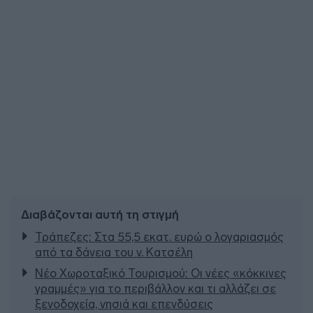
Διαβάζονται αυτή τη στιγμή
Τράπεζες: Στα 55,5 εκατ. ευρώ ο λογαριασμός
από τα δάνεια του ν. Κατσέλη
Νέο Χωροταξικό Τουρισμού: Οι νέες «κόκκινες
γραμμές» για το περιβάλλον και τι αλλάζει σε
ξενοδοχεία, νησιά και επενδύσεις