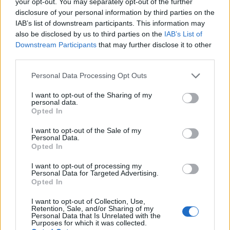
your opt-out. You may separately opt-out of the further
disclosure of your personal information by third parties on the
IAB’s list of downstream participants. This information may
also be disclosed by us to third parties on the
IAB’s List of
Παρότι οι προσδοκίες στην περιοχή υποχώρησαν
Downstream Participants
that may further disclose it to other
κατά 8 μονάδες σε σχέση με το προηγούμενο
third parties.
τρίμηνο, ενισχύθηκαν κατά 4 μονάδες σε ετήσια
Please note that this website/app uses one or more Google
Personal Data Processing Opt Outs
βάση.
services and may gather and store information including but
not limited to your visit or usage behaviour. You may click to
I want to opt-out of the Sharing of my
personal data.
grant or deny consent to Google and its third-party tags to
Παράλληλα, στο τρίμηνο αυτό καταγράφεται η
Opted In
use your data for below specified purposes in below Google
χαμηλότερη επίδοση στη Βόρεια Ελλάδα των
consent section.
I want to opt-out of the Sale of my
τελευταίων τριών ετών, επίπεδο που είχε
Personal Data.
Opted In
παρατηρηθεί τελευταία φορά το τέταρτο τρίμηνο
του 2022.
I want to opt-out of processing my
Personal Data for Targeted Advertising.
Opted In
Ανά μέγεθος οργανισμού
I want to opt-out of Collection, Use,
Retention, Sale, and/or Sharing of my
Personal Data that Is Unrelated with the
Με βάση την έρευνα, οι Έλληνες εργοδότες σε
Purposes for which it was collected.