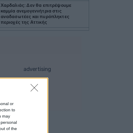
Χαρδαλιάς: Δεν θα επιτρέψουμε
καμμία ανεμογεννήτρια στις
αναδασωτέες και πυρόπληκτες
περιοχές της Αττικής
Ιταλία: Όλες οι πόλεις στο υψηλότερο
επίπεδο προειδοποίησης για καύσωνα
Ρωσία: Πυρκαγιά σε διυλιστήριο
πετρελαίου της περιφέρειας
Κρασνοντάρ ύστερα από ουκρανική
επίθεση με drones
Κορυφώνεται η έξοδος του Αυγούστου
Τουρνάς: Το ΠΣ αντιμετώπισε
πρωτοφανείς ακραίες συνθήκες
Ισραηλινά ΜΜΕ: Σε κρίσιμη κατάσταση
sonal or
η υγεία του Μοτζταμπά Χαμενεΐ -
ection to
Σύντομα μπορεί να είναι νεκρός
ou may
Marfin: Επιμένει ο δικηγόρος της
 personal
46χρονης για την ταυτοποίηση - «Η
out of the
ίδια εξέταση είχε γίνει και το 2022»