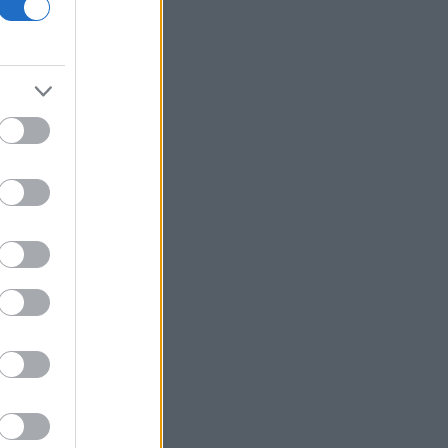
Fed: Ο διχασμός για τις αυξήσεις
επιτοκίων βαθαίνει
5G παντού, 6G στον ορίζοντα: Πού
βρίσκεται η Ελλάδα στη μεγάλη
τεχνολογική μετάβαση
Η fintech εταιρεία AI Financial που
συνδέεται με τον Τραμπ πουλά τη
θυγατρική της στην Prime Delta
Ζελένσκι: Ευχαρίστησε την
αμερικανική Γερουσία για την
υιοθέτηση ν/σ που προβλέπει την
επιβολή σημαντικών κυρώσεων στη
Ρωσία
Κολομβία: Ο Αμπελάρδο ντε λα
Εσπριέγια ορκίστηκε πρόεδρος της
χώρας
Υπ. Εργασίας: Ο «χάρτης» των
πληρωμών από e-ΕΦΚΑ, ΔΥΠΑ για την
περίοδο 10 έως 14 Αυγούστου