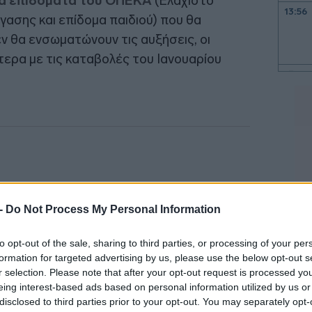
κά επιδόματα του ΟΠΕΚΑ
(Ελάχιστο
13:56
γασης και επίδομα παιδιού) που θα
ν θα ενσωματώνουν τις αυξήσεις, οι
τερα με τις καταβολές του Ιανουαρίου
13:42
13:35
13:17
13:13
 -
Do Not Process My Personal Information
13:01
to opt-out of the sale, sharing to third parties, or processing of your per
formation for targeted advertising by us, please use the below opt-out s
r selection. Please note that after your opt-out request is processed y
12:50
eing interest-based ads based on personal information utilized by us or
disclosed to third parties prior to your opt-out. You may separately opt-