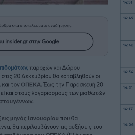
14:51
14:49
άρθρα στα αποτελέσματα αναζήτησης.
υ insider.gr στην Google
14:42
πιδομάτων,
παροχών και Δώρου
14:34
 στις 20 Δεκεμβρίου θα καταβληθούν οι
Α
και τον
ΟΠΕΚΑ.
Έως την Παρασκευή 20
14:21
εί και στους λογαριασμούς των μισθωτών
στουγέννων.
14:17
εις μηνός Ιανουαρίου
που θα
14:06
ννα, θα περιλαμβάνουν τις αυξήσεις του