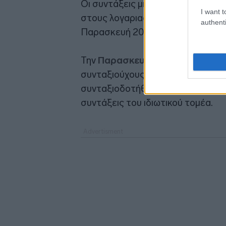
Οι συντάξεις μηνός Ιανουαρίου (μα
I want t
στους λογαριασμούς των συνταξιο
authenti
Παρασκευή 20 και τη Δευτέρα 23 
Την
Παρασκευή 20 Δεκεμβρίου
συνταξιούχους ΟΑΕΕ, ΟΓΑ και ΕΤΑ
συνταξιοδοτήθηκαν από 1.1.2017 κα
συντάξεις του ιδιωτικού τομέα.