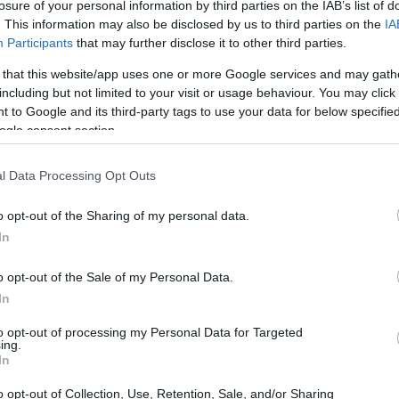
losure of your personal information by third parties on the IAB’s list of
. This information may also be disclosed by us to third parties on the
IA
12:43
ευρώ και 54 ευρώ για κάθε παιδί θα πάει
Participants
that may further disclose it to other third parties.
ε παιδί, ενώ το
επίδομα στέγασης
θα
 that this website/app uses one or more Google services and may gath
ναι σήμερα).
12:23
including but not limited to your visit or usage behaviour. You may click 
 to Google and its third-party tags to use your data for below specifi
ίμακα από τα 70 αυξάνεται στα 75 ευρώ,
ogle consent section.
α ενοποιούνται και από τα 28 ευρώ που
12:16
l Data Processing Opt Outs
ευρώ για το τρίτο παιδί και μετά).
12:03
o opt-out of the Sharing of my personal data.
In
o opt-out of the Sale of my Personal Data.
11:46
In
to opt-out of processing my Personal Data for Targeted
ing.
11:39
In
o opt-out of Collection, Use, Retention, Sale, and/or Sharing