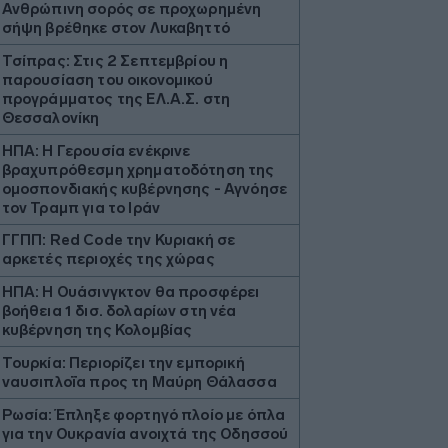
Ανθρώπινη σορός σε προχωρημένη
σήψη βρέθηκε στον Λυκαβηττό
Τσίπρας: Στις 2 Σεπτεμβρίου η
παρουσίαση του οικονομικού
προγράμματος της ΕΛ.Α.Σ. στη
Θεσσαλονίκη
ΗΠΑ: Η Γερουσία ενέκρινε
βραχυπρόθεσμη χρηματοδότηση της
ομοσπονδιακής κυβέρνησης - Αγνόησε
τον Τραμπ για το Ιράν
ΓΓΠΠ: Red Code την Κυριακή σε
αρκετές περιοχές της χώρας
ΗΠΑ: Η Ουάσινγκτον θα προσφέρει
βοήθεια 1 δισ. δολαρίων στη νέα
κυβέρνηση της Κολομβίας
Τουρκία: Περιορίζει την εμπορική
ναυσιπλοΐα προς τη Μαύρη Θάλασσα
Ρωσία: Έπληξε φορτηγό πλοίο με όπλα
για την Ουκρανία ανοιχτά της Οδησσού