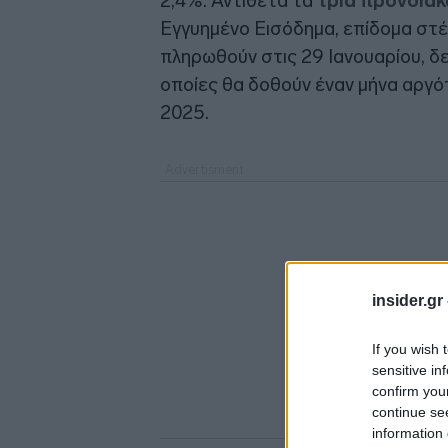
2,4%. Αντίθετα τα
τρία προνοια
Εγγυημένο Εισόδημα, επίδομα στέ
πληρωθούν στις 29 Ιανουαρίου, δε
οποίες θα δοθούν έναν μήνα αργό
2025.
insider.gr
If you wish 
sensitive in
confirm you
continue se
information 