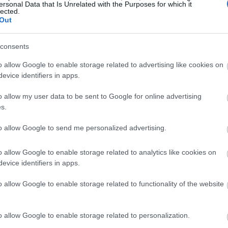
ersonal Data that Is Unrelated with the Purposes for which it
lected.
11:22
Out
11:03
consents
o allow Google to enable storage related to advertising like cookies on
10:53
evice identifiers in apps.
o allow my user data to be sent to Google for online advertising
s.
10:43
to allow Google to send me personalized advertising.
o allow Google to enable storage related to analytics like cookies on
evice identifiers in apps.
10:38
ων πληρωμών Δεκεμβρίου έχει ως εξής:
o allow Google to enable storage related to functionality of the website
10:31
o allow Google to enable storage related to personalization.