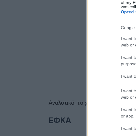
of my P
was col
Opted 
Google 
I want t
web or d
I want t
purpose
I want 
I want t
web or d
Αναλυτικά,
το χρονοδιάγραμμα τ
I want t
or app.
ΕΦΚΑ
I want t