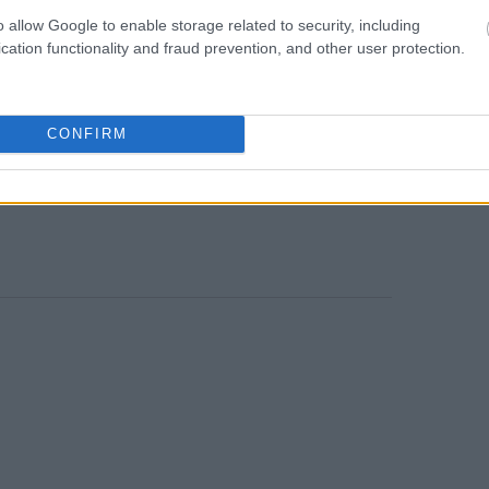
ζί με τις ετήσιες αυξήσεις) θα πιστωθούν
10:21
o allow Google to enable storage related to security, including
ύχων σε δύο ημερομηνίες, την
cation functionality and fraud prevention, and other user protection.
Δεκεμβρίου.
10:14
θα πληρωθούν οι κύριες συντάξεις στους
CONFIRM
Α, οι κύριες συντάξεις σε όσους
ι έπειτα και όλες οι επικουρικές