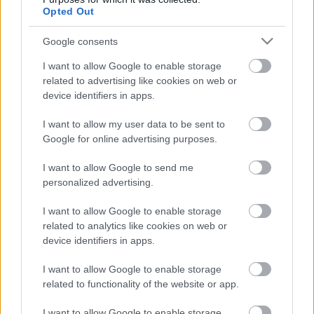
προϋπολογισμοί του
Opted Out
2025 - Στις 20/9
κατατίθενται στις
Google consents
Βρυξέλλες
I want to allow Google to enable storage
11-03-2024 18:23
related to advertising like cookies on web or
Τζεντιλόνι: Προθεσμία
device identifiers in apps.
ως τις 20 Σεπτέμβρη
στα κράτη για τους
μεσοπρόθεσμους
I want to allow my user data to be sent to
προϋπολογισμούς
Google for online advertising purposes.
I want to allow Google to send me
16-02-2024 12:54
personalized advertising.
Τζεντιλόνι: Μετά το
Ταμείο Ανάκαμψης η
I want to allow Google to enable storage
ΕΕ χρειάζεται ένα νέο
χρηματοδοτικό
related to analytics like cookies on web or
εργαλείο κοινού
device identifiers in apps.
δανεισμού
I want to allow Google to enable storage
15-02-2024 12:20
related to functionality of the website or app.
Τζεντιλόνι: Δεν βλέπω
λόγο για ευελιξία
στους
I want to allow Google to enable storage