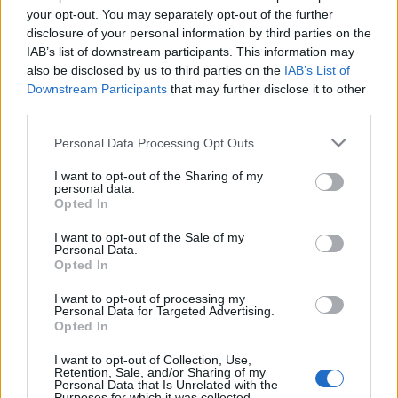
Ο Τζεντιλόνι στην
your opt-out. You may separately opt-out of the further
Αθήνα - Συνάντηση με
Χατζηδάκη
disclosure of your personal information by third parties on the
IAB’s list of downstream participants. This information may
also be disclosed by us to third parties on the
IAB’s List of
Downstream Participants
that may further disclose it to other
08-04-2024 12:05
third parties.
Στην Ελλάδα 9 και 10
Απριλίου ο Επίτροπος
Please note that this website/app uses one or more Google
Personal Data Processing Opt Outs
Οικονομίας Πάολο
services and may gather and store information including but
Τζεντιλόνι
not limited to your visit or usage behaviour. You may click to
I want to opt-out of the Sharing of my
personal data.
grant or deny consent to Google and its third-party tags to
Opted In
use your data for below specified purposes in below Google
12-03-2024 07:30
consent section.
I want to opt-out of the Sale of my
Eurogroup: Λιτότητα
Personal Data.
Opted In
αλλά με... ευελιξία –
Πάνω από 2% τα
πρωτογενή
I want to opt-out of processing my
Personal Data for Targeted Advertising.
πλεονάσματα για την
Opted In
Αθήνα
11-03-2024 19:23
I want to opt-out of Collection, Use,
Retention, Sale, and/or Sharing of my
Eurogroup: Σφίγγουν
Personal Data that Is Unrelated with the
ελαφρώς οι
Purposes for which it was collected.