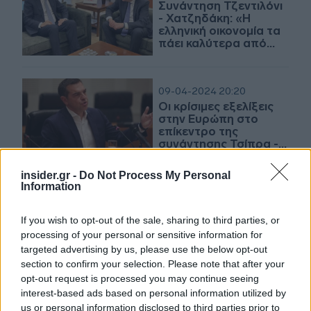
Συνάντηση Τζεντιλόνι
- Χατζηδάκη: «Η
ελληνική οικονομία τα
πάει καλύτερα από
τον μέσο όρο της ΕΕ»
09-04-2024 20:20
Οι κρίσιμες εξελίξεις
στην Ευρώπη στο
επίκεντρο της
συνάντησης Τσίπρα -
Τζεντιλόνι
insider.gr -
Do Not Process My Personal
Information
09-04-2024 19:14
Συνάντηση
Μητσοτάκη με τον
If you wish to opt-out of the sale, sharing to third parties, or
Επίτροπο Οικονομίας
processing of your personal or sensitive information for
Πάολο Τζεντιλόνι την
targeted advertising by us, please use the below opt-out
Τετάρτη
section to confirm your selection. Please note that after your
opt-out request is processed you may continue seeing
interest-based ads based on personal information utilized by
09-04-2024 08:05
us or personal information disclosed to third parties prior to