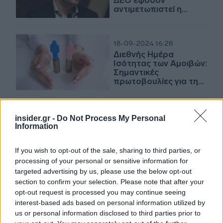
ΔΕΘ εφόσον
αντιμετωπιστεί η
φοροδιαφυγή
18-09-2024 16:28
Διεθνής Ημέρα
Ισότητας των Αμοιβών:
Σημαντικές
πρωτοβουλίες για την
προώθηση της
ισότητας των φύλων
στην αγορά εργασίας
insider.gr -
Do Not Process My Personal
18-09-2024 14:18
Information
Η βραδυφλεγής βόμβα
του δημογραφικού
If you wish to opt-out of the sale, sharing to third parties, or
processing of your personal or sensitive information for
targeted advertising by us, please use the below opt-out
section to confirm your selection. Please note that after your
17-09-2024 16:32
opt-out request is processed you may continue seeing
Μεγάλη ευκαιρία για
interest-based ads based on personal information utilized by
την Ελλάδα τα έργα
us or personal information disclosed to third parties prior to
του Ταμείου