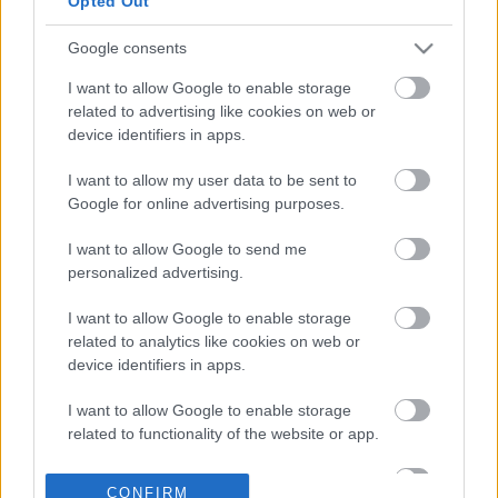
Opted Out
αλλάζει σε κίνητρα και
φόρους και πότε
ξεκινούν
Google consents
16-09-2024 13:55
Παπαθανάσης: Διπλό
I want to allow Google to enable storage
αίτημα για δόσεις από
related to advertising like cookies on web or
το Ταμείο Ανάκαμψης
device identifiers in apps.
τον Νοέμβριο
I want to allow my user data to be sent to
Google for online advertising purposes.
16-09-2024 13:51
Θεοδωρικάκος: Golden
I want to allow Google to send me
Visa για επενδύσεις
personalized advertising.
250.000 ευρώ σε
start-up από 1/1/25
I want to allow Google to enable storage
related to analytics like cookies on web or
device identifiers in apps.
16-09-2024 12:12
Χατζηδάκης:
I want to allow Google to enable storage
Υπεβλήθη το αίτημα
related to functionality of the website or app.
επέκτασης του
Ηρακλή κατά 1 δισ. -
I want to allow Google to enable storage
Άνοδος 900 εκατ. στο
CONFIRM