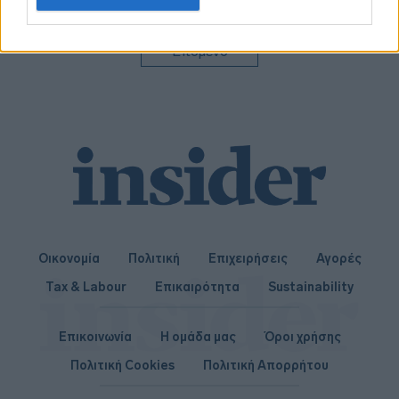
related to personalization.
πρόγραμμα
επενδύσεων 2024
I want to allow Google to enable storage
Επόμενο
related to security, including authentication
functionality and fraud prevention, and other
user protection.
Οικονομία
Πολιτική
Επιχειρήσεις
Αγορές
Tax & Labour
Επικαιρότητα
Sustainability
Επικοινωνία
Η ομάδα μας
Όροι χρήσης
Πολιτική Cookies
Πολιτική Απορρήτου