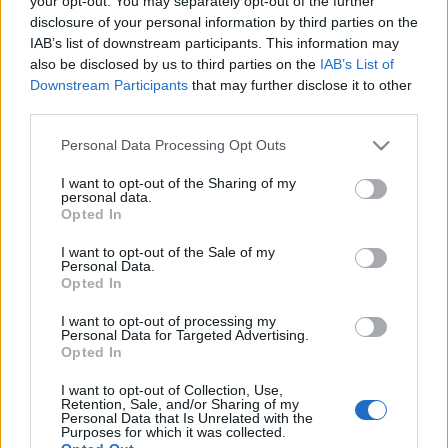
your opt-out. You may separately opt-out of the further
Ανάκαμψης - Ο νέος
ρόλος του
disclosure of your personal information by third parties on the
Υπερταμείου ως
IAB’s list of downstream participants. This information may
Growthfund
also be disclosed by us to third parties on the
IAB’s List of
17-09-2024 16:13
Downstream Participants
that may further disclose it to other
Χατζηθεοδοσίου: Τα
third parties.
στοιχεία για τα
δηλωθέντα
Please note that this website/app uses one or more Google
Personal Data Processing Opt Outs
εισοδήματα
services and may gather and store information including but
επαγγελματιών
αφορούν στο μέσο
not limited to your visit or usage behaviour. You may click to
I want to opt-out of the Sharing of my
personal data.
όρο
grant or deny consent to Google and its third-party tags to
Opted In
16-09-2024 16:15
use your data for below specified purposes in below Google
ΔΕΘ: Πάνω από
consent section.
I want to opt-out of the Sale of my
221.000 επισκέπτες σε
Personal Data.
εννέα ημέρες - Η
Opted In
μεγαλύτερη
επισκεψιμότητα μετά
I want to opt-out of processing my
το 2019
Personal Data for Targeted Advertising.
Opted In
16-09-2024 15:33
Τα μέτρα για
I want to opt-out of Collection, Use,
επιχειρήσεις,
Retention, Sale, and/or Sharing of my
καινοτομία, αγρότες
Personal Data that Is Unrelated with the
Purposes for which it was collected.
και τουρισμό – Τι