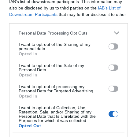
IAB’s list of downstream participants. This information may
μετά την πρώτη Κυριακή («μετά την πρώτη
also be disclosed by us to third parties on the
IAB’s List of
Κυριακή βλέπουμε»), ενώ πήρε αποστάσεις και
Downstream Participants
that may further disclose it to other
third parties.
από τον ιερό πόλεμο του ΠΑΣΟΚ κατά των
εταιρειών δημοσκοπήσεων. Το εσωκομματικό
Please note that this website/app uses one or more Google
Personal Data Processing Opt Outs
θερμόμετρο ανέβασε και ο Μιχάλης Κατρίνης, ο
services and may gather and store information including but
not limited to your visit or usage behaviour. You may click to
I want to opt-out of the Sharing of my
οποίος επεσήμανε ότι «το κόμμα του κ. Τσίπρα θα
personal data.
grant or deny consent to Google and its third-party tags to
είναι συνομιλητής».
Opted In
use your data for below specified purposes in below Google
consent section.
I want to opt-out of the Sale of my
Personal Data.
Opted In
I want to opt-out of processing my
Personal Data for Targeted Advertising.
Opted In
I want to opt-out of Collection, Use,
Retention, Sale, and/or Sharing of my
Personal Data that Is Unrelated with the
Purposes for which it was collected.
Opted Out