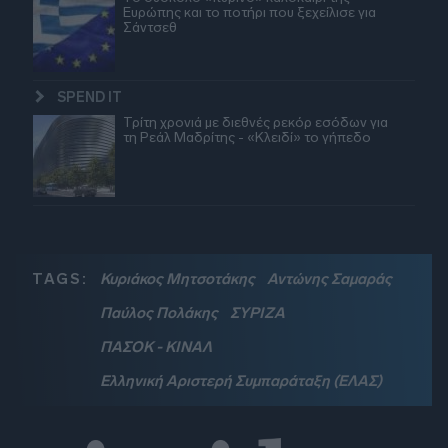
Ευρώπης και το ποτήρι που ξεχείλισε για
Σάντσεθ
SPEND IT
Τρίτη χρονιά με διεθνές ρεκόρ εσόδων για
τη Ρεάλ Μαδρίτης - «Κλειδί» το γήπεδο
TAGS:
Κυριάκος Μητσοτάκης
Αντώνης Σαμαράς
Παύλος Πολάκης
ΣΥΡΙΖΑ
ΠΑΣΟΚ - ΚΙΝΑΛ
Ελληνική Αριστερή Συμπαράταξη (ΕΛΑΣ)