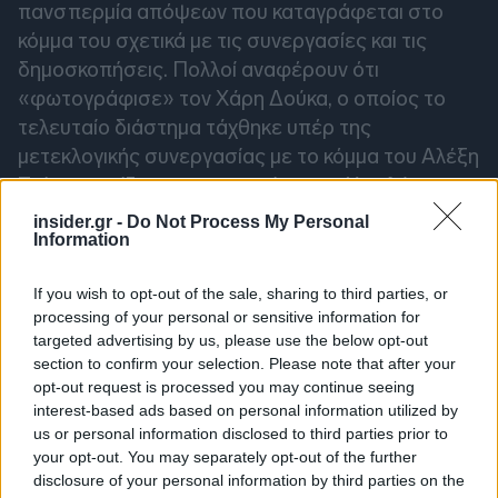
πανσπερμία απόψεων που καταγράφεται στο
κόμμα του σχετικά με τις συνεργασίες και τις
δημοσκοπήσεις. Πολλοί αναφέρουν ότι
«φωτογράφισε» τον Χάρη Δούκα, ο οποίος το
τελευταίο διάστημα τάχθηκε υπέρ της
μετεκλογικής συνεργασίας με το κόμμα του Αλέξη
Τσίπρα, παίζοντας με τα νεύρα της Χαριλάου
Τρικούπη.
insider.gr -
Do Not Process My Personal
Information
Ν. Παπανδρέου και Κατρίνης
If you wish to opt-out of the sale, sharing to third parties, or
παραβιάζουν την κεντρική γραμμή
processing of your personal or sensitive information for
targeted advertising by us, please use the below opt-out
section to confirm your selection. Please note that after your
Έμπειρα στελέχη, όμως, δεν «μάσησαν» από τις
opt-out request is processed you may continue seeing
προεδρικές προειδοποιήσεις και πάνε
interest-based ads based on personal information utilized by
γυρεύοντας. Ο ευρωβουλευτής Νίκος
us or personal information disclosed to third parties prior to
your opt-out. You may separately opt-out of the further
Παπανδρέου δήλωσε ότι το ΠΑΣΟΚ πρέπει να
disclosure of your personal information by third parties on the
παραμείνει ανοιχτό στο ενδεχόμενο συνεργασιών