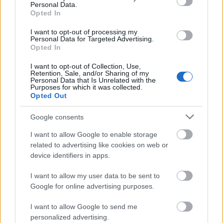
Personal Data.
Opted In
Ήλθαν στα συγκαλά τους
I want to opt-out of processing my
Personal Data for Targeted Advertising.
Opted In
Ευτυχώς
βγήκαν αγοραστές και μάλιστα επιθετικά
χθες στο Χρηματιστήριο
και ήλθαν στα συγκαλά
I want to opt-out of Collection, Use,
Retention, Sale, and/or Sharing of my
τους όσοι είχαν margin calls. Η συμπεριφορά αυτή
Personal Data that Is Unrelated with the
Purposes for which it was collected.
είναι αλήθεια πως αποτέλεσε έκπληξη αλλά ήταν
Opted Out
απαραίτητη για να επέλθει ισορροπία. Αυτό δεν
σημαίνει αλλαγή τάσης αλλά το βέβαιο είναι ότι
Google consents
αποφεύχθηκαν τα χειρότερα και δημιουργήθηκαν
I want to allow Google to enable storage
οι προϋποθέσεις για νέα ανοδική κίνηση που για
related to advertising like cookies on web or
να επικυρωθούν χρειάζεται συνέχεια του
device identifiers in apps.
χθεσινού έστω και με μικρότερη ένταση.
I want to allow my user data to be sent to
Google for online advertising purposes.
I want to allow Google to send me
personalized advertising.