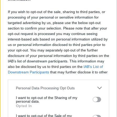
If you wish to opt-out of the sale, sharing to third parties, or
processing of your personal or sensitive information for
targeted advertising by us, please use the below opt-out
section to confirm your selection. Please note that after your
opt-out request is processed you may continue seeing
interest-based ads based on personal information utilized by
Στο... ζέσταμα
us or personal information disclosed to third parties prior to
your opt-out. You may separately opt-out of the further
disclosure of your personal information by third parties on the
Μερικοί βιάζονται να αποκαλύψουν deals και έτσι
IAB’s list of downstream participants. This information may
έρχονται οι διαψεύσεις και οι επιστολές της
also be disclosed by us to third parties on the
IAB’s List of
Downstream Participants
that may further disclose it to other
Επιτροπής Κεφαλαιαγοράς
. Γιατί άλλο κάνω deal
third parties.
και άλλο συζητάω και όταν ωριμάσουν οι
συζητήσεις και έχω συμφωνήσει σε όλα, τότε
Please note that this website/app uses one or more Google
Personal Data Processing Opt Outs
services and may gather and store information including but
πραγματικά υπάρχει deal. Προς το παρόν
not limited to your visit or usage behaviour. You may click to
I want to opt-out of the Sharing of my
βρισκόμαστε στο ζέσταμα που μπορεί να μην
personal data.
grant or deny consent to Google and its third-party tags to
Opted In
καταλήξει και πουθενά. Άλλωστε το έργο αυτό το
use your data for below specified purposes in below Google
έχουμε δει αρκετές φορές στο παρελθόν.
consent section.
I want to opt-out of the Sale of my