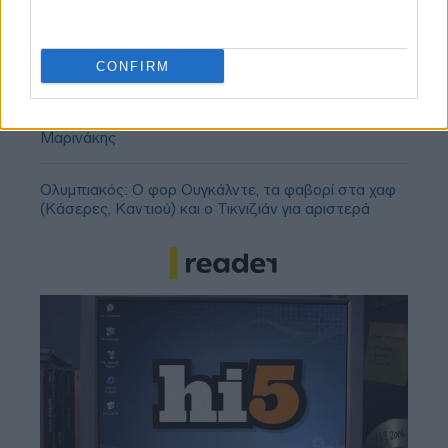
Ολυμπιακός, Γουόκαπ: Δεν υπάρχει οπισθοχώρηση
από την αρχική τιμή πώλησης των 3 εκατομμυρίων
ευρώ!
CONFIRM
Οι πλουσιότεροι ιδιοκτήτες ομάδων παγκοσμίως:
Πάνω από τον Φλορεντίνο Πέρεθ ο Βαγγέλης
Μαρινάκης
Ολυμπιακός: Ο φορ Ουγκάλντε, τα φαβορί στα χαφ
(Κάσερες, Καντιού) και ο Τικνιζιάν για αριστερά