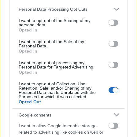
Please note that this website/app uses one or more Google
Personal Data Processing Opt Outs
services and may gather and store information including but
Διαβάζονται αυτή τη στιγμή
not limited to your visit or usage behaviour. You may click to
I want to opt-out of the Sharing of my
personal data.
grant or deny consent to Google and its third-party tags to
Opted In
Ο Τραμπ αναδημοσίευσε συνέντευξη του
use your data for below specified purposes in below Google
Πλεύρη
consent section.
I want to opt-out of the Sale of my
Personal Data.
Εξοικονομώ - Επιχειρώ: Παράταση έως τις 30
Opted In
Νοεμβρίου για περισσότερες από 400
επιχειρήσεις
I want to opt-out of processing my
Personal Data for Targeted Advertising.
Μετά την επιτυχία των καθαρών οικοπέδων, ας
Opted In
τολμήσουμε τα «καθαρά χωράφια» και
μεταρρύθμιση της γης στην Ελλάδα
I want to opt-out of Collection, Use,
Retention, Sale, and/or Sharing of my
Personal Data that Is Unrelated with the
Purposes for which it was collected.
Opted Out
Google consents
TAGS:
Κυριάκος Μητσοτάκης
I want to allow Google to enable storage
related to advertising like cookies on web or