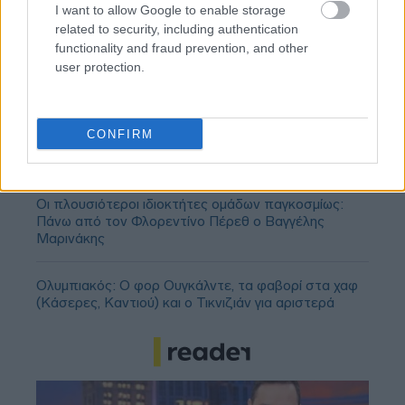
I want to allow Google to enable storage
related to security, including authentication
functionality and fraud prevention, and other
user protection.
Ολυμπιακός, Γουόκαπ: Δεν υπάρχει οπισθοχώρηση
CONFIRM
από την αρχική τιμή πώλησης των 3 εκατομμυρίων
ευρώ!
Οι πλουσιότεροι ιδιοκτήτες ομάδων παγκοσμίως:
Πάνω από τον Φλορεντίνο Πέρεθ ο Βαγγέλης
Μαρινάκης
Ολυμπιακός: Ο φορ Ουγκάλντε, τα φαβορί στα χαφ
(Κάσερες, Καντιού) και ο Τικνιζιάν για αριστερά