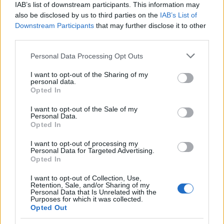
IAB’s list of downstream participants. This information may
also be disclosed by us to third parties on the
IAB’s List of
Downstream Participants
that may further disclose it to other
third parties.
Please note that this website/app uses one or more Google
Personal Data Processing Opt Outs
services and may gather and store information including but
not limited to your visit or usage behaviour. You may click to
I want to opt-out of the Sharing of my
personal data.
grant or deny consent to Google and its third-party tags to
Διαβάζονται αυτή τη στιγμή
Opted In
use your data for below specified purposes in below Google
Η χώρα που ζει το δημογραφικό μας μέλλον
consent section.
I want to opt-out of the Sale of my
προβλέπεται να χάσει το 30% του πληθυσμού
Personal Data.
της μέχρι το 2070
Opted In
Ακαθάριστα οικόπεδα: Τι γίνεται όταν ο
I want to opt-out of processing my
ιδιοκτήτης δεν τα καθαρίσει - Πώς κινούνται
Personal Data for Targeted Advertising.
Opted In
δήμοι και ΠΣ, ποιος πληρώνει τον λογαριασμό
Η επίθεση στη Hugging Face σηματοδοτεί την
I want to opt-out of Collection, Use,
Retention, Sale, and/or Sharing of my
έναρξη μιας επικίνδυνης εποχής
Personal Data that Is Unrelated with the
κυβερνοεπιθέσεων με AI
Purposes for which it was collected.
Opted Out