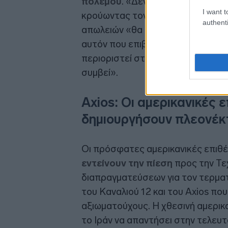
πολέμου
. «Δεν φοβόμαστε να πο
I want t
κρούωντας τον κώδωνα του κινδύν
authenti
απωλειών «θα αυξηθεί» και υποστ
αυτόν που επιβεβαιώνει ο Τραμπ»
περιοριστεί στην περιοχή», πρόσθ
συμβεί».
Axios: Οι αμερικανικές
δημιουργήσουν πλεονέκ
Οι πρόσφατες αμερικανικές επιθέσ
εντείνουν την πίεση
προς την Τεχ
διαπραγματεύσεων για τον τερμα
του Καναλιού 12 και του Axios πο
αξιωματούχους. Η χθεσινή αμερικα
το Ιράν να απαντήσει στην τελευ