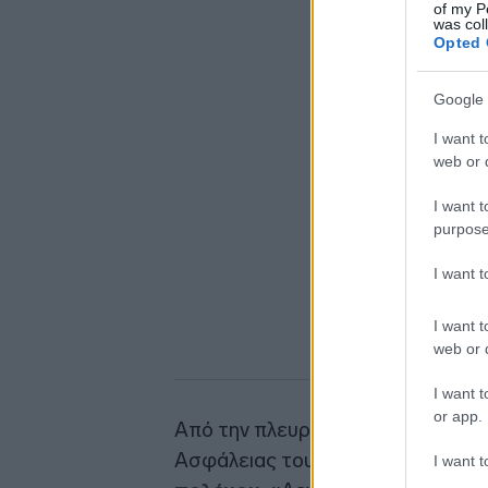
of my P
was col
Opted 
Google 
I want t
web or d
I want t
purpose
I want 
I want t
web or d
I want t
or app.
Από την πλευρά του, ο Εμπραχίμ Α
Ασφάλειας του ιρανικού κοινοβουλ
I want t