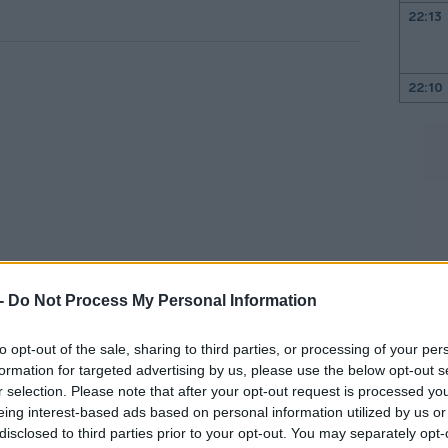
22:13
22:10
22:00
21:52
21:46
 -
Do Not Process My Personal Information
21:39
ισε ότι δεν σημειώθηκαν εκρήξεις στα
to opt-out of the sale, sharing to third parties, or processing of your per
βοι που ακούστηκαν εκεί σχετίζονται με
formation for targeted advertising by us, please use the below opt-out s
r selection. Please note that after your opt-out request is processed y
δή ο κ. Τραμπ είπε ότι θα χτυπήσουμε
21:27
eing interest-based ads based on personal information utilized by us or
ς θα κάνουμε», υπογράμμισε στους
disclosed to third parties prior to your opt-out. You may separately opt-