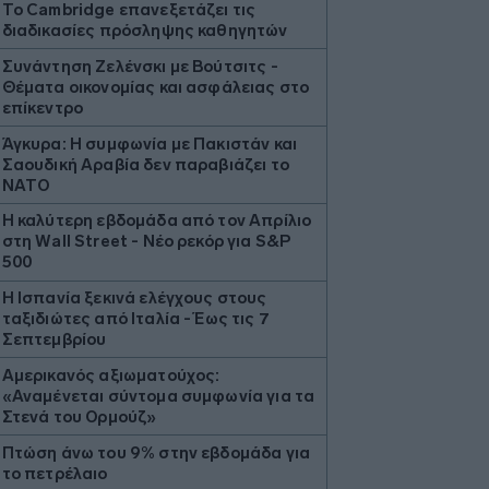
Το Cambridge επανεξετάζει τις
διαδικασίες πρόσληψης καθηγητών
Συνάντηση Ζελένσκι με Βούτσιτς -
Θέματα οικονομίας και ασφάλειας στο
επίκεντρο
Άγκυρα: Η συμφωνία με Πακιστάν και
Σαουδική Αραβία δεν παραβιάζει το
ΝΑΤΟ
Η καλύτερη εβδομάδα από τον Απρίλιο
στη Wall Street - Νέο ρεκόρ για S&P
500
Η Ισπανία ξεκινά ελέγχους στους
ταξιδιώτες από Ιταλία - Έως τις 7
Σεπτεμβρίου
Αμερικανός αξιωματούχος:
«Αναμένεται σύντομα συμφωνία για τα
Στενά του Ορμούζ»
Πτώση άνω του 9% στην εβδομάδα για
το πετρέλαιο