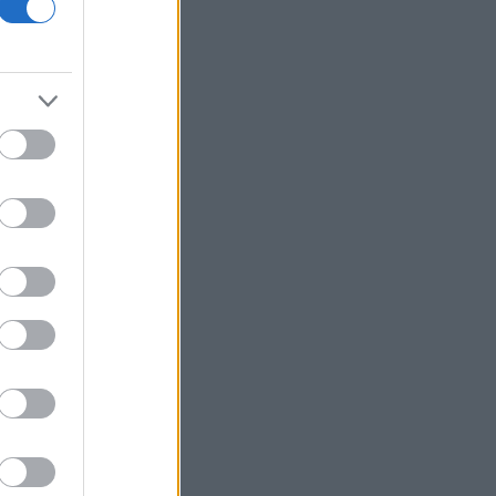
οικονομίας και οι κίνδυνοι της
επενδυτικής έκρηξης
ΕΛ.Α.Σ: «Η απροκάλυπτη ώσμωση
δικαστικής αρχής και εκτελεστικής
εξουσίας εκθέτει τη χώρα διεθνώς»
Δικαστικό μπλόκο στην αίθουσα χορού
του Τραμπ στο Λευκό Οίκο
Μπάρκιν (Fed): «Τα στοιχεία για την
αγορά εργασίας συμβαδίζουν με τις
πρόσφατες τάσεις»
Καταβλήθηκαν 33,58 εκατ. ευρώ σε
67.746 δικαιούχους για την αγορά
λιπασμάτων
Ευρωαγορές: Η καλύτερη εβδομάδα
από τα τέλη Ιουνίου - Σε νέα υψηλά ο
Stoxx 600
Κορυφώνεται η έξοδος των εκδρομέων
- Στο 100% η πληρότητα σε πολλά
δρομολόγια για Κυκλάδες