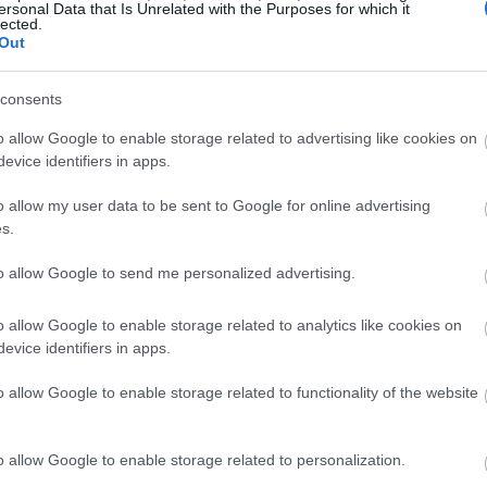
ersonal Data that Is Unrelated with the Purposes for which it
lected.
Out
19:45
consents
19:37
o allow Google to enable storage related to advertising like cookies on
evice identifiers in apps.
19:27
o allow my user data to be sent to Google for online advertising
s.
19:15
to allow Google to send me personalized advertising.
o allow Google to enable storage related to analytics like cookies on
19:10
evice identifiers in apps.
o allow Google to enable storage related to functionality of the website
19:06
ζίζι, επικεφαλής της επιτροπής Εθνικής
ίου,
προειδοποίησε με επέκταση του
o allow Google to enable storage related to personalization.