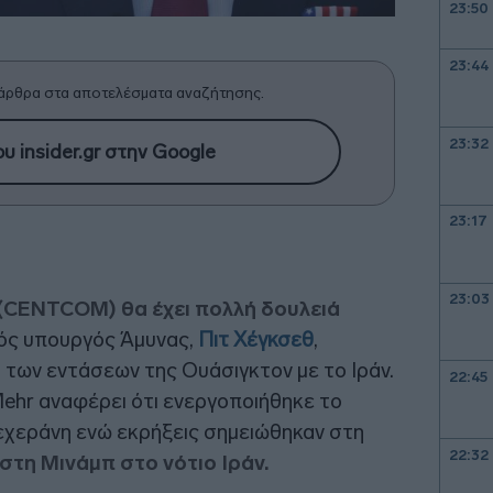
23:50
23:44
άρθρα στα αποτελέσματα αναζήτησης.
23:32
υ insider.gr στην Google
23:17
23:03
 (CENTCOM) θα έχει πολλή δουλειά
ός υπουργός Άμυνας,
Πιτ Χέγκσεθ
,
των εντάσεων της Ουάσιγκτον με το Ιράν.
22:45
Mehr αναφέρει ότι ενεργοποιήθηκε το
εχεράνη ενώ εκρήξεις σημειώθηκαν στη
22:32
 στη Μινάμπ στο νότιο Ιράν.