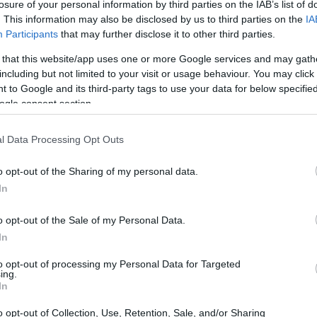
και έκανε λόγο για σαφείς και ξεκάθαρες
losure of your personal information by third parties on the IAB’s list of
. This information may also be disclosed by us to third parties on the
IA
21:11
ΗΠΑ θα βομβαρδίσουν «σημαντικές
Participants
that may further disclose it to other third parties.
 that this website/app uses one or more Google services and may gath
21:01
including but not limited to your visit or usage behaviour. You may click 
έλος της σύγκρουσης με το Ιράν
απέχει
 to Google and its third-party tags to use your data for below specifi
ινός υπουργός Άμυνας Ισραέλ Κατς στη
ogle consent section.
20:42
 στην Ιερουσαλήμ. «Εάν το Ιράν επιτεθεί
l Data Processing Opt Outs
κό πλήγμα, όπως έγινε πριν από μερικές
20:32
οντας πως οι ισραηλινές ένοπλες δυνάμεις
o opt-out of the Sharing of my personal data.
θέσεις «με μεγάλη ισχύ».
In
20:19
o opt-out of the Sale of my Personal Data.
In
20:11
to opt-out of processing my Personal Data for Targeted
ing.
In
20:00
o opt-out of Collection, Use, Retention, Sale, and/or Sharing