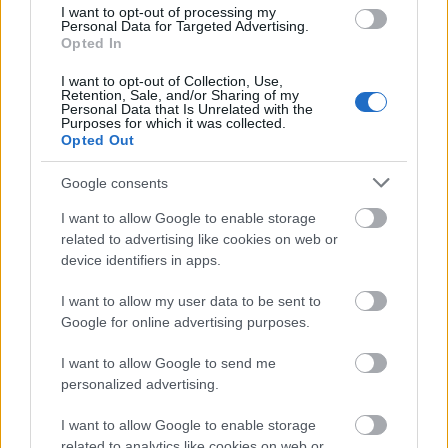
I want to opt-out of processing my
Personal Data for Targeted Advertising.
Κανένα από τα κόμματα του κυβερνητικού
Opted In
συνασπισμού δεν έχει αφήσει να εννοηθεί ότι
επιδιώκει να συνασπιστεί με τον Βανάτσι, ο
I want to opt-out of Collection, Use,
Retention, Sale, and/or Sharing of my
οποίος έχει συνταχθεί στο Ευρωπαϊκό
Personal Data that Is Unrelated with the
Purposes for which it was collected.
Κοινοβούλιο με πολιτικές ομάδες στις οποίες
Opted Out
συμμετέχει το ακροδεξιό κόμμα Εναλλακτική για
Google consents
τη Γερμανία (AfD), στο οποίο έχουν γυρίσει την
πλάτη τα παραδοσιακά κόμματα.
I want to allow Google to enable storage
related to advertising like cookies on web or
device identifiers in apps.
I want to allow my user data to be sent to
Google for online advertising purposes.
I want to allow Google to send me
personalized advertising.
I want to allow Google to enable storage
related to analytics like cookies on web or