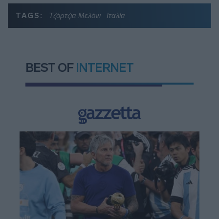
TAGS:
Τζόρτζια Μελόνι
Ιταλία
BEST OF
INTERNET