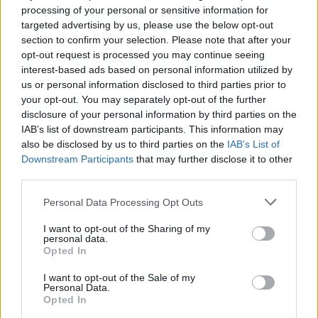
processing of your personal or sensitive information for
targeted advertising by us, please use the below opt-out
section to confirm your selection. Please note that after your
opt-out request is processed you may continue seeing
interest-based ads based on personal information utilized by
us or personal information disclosed to third parties prior to
your opt-out. You may separately opt-out of the further
disclosure of your personal information by third parties on the
Δημοσκόπηση του SWG που δημοσιεύθηκε την
IAB’s list of downstream participants. This information may
also be disclosed by us to third parties on the
IAB’s List of
Παρασκευή δίνει ποσοστό 4,6% για το Futuro
Downstream Participants
that may further disclose it to other
Nazionale, λίγο πίσω από το 5,8% της Λέγκας.
third parties.
Please note that this website/app uses one or more Google
Personal Data Processing Opt Outs
Η ίδια δημοσκόπηση εμφάνιζε μια χαλαρή
services and may gather and store information including but
συμμαχία των κεντροαριστερών κομμάτων να έχει
not limited to your visit or usage behaviour. You may click to
I want to opt-out of the Sharing of my
personal data.
ελαφρύ προβάδισμα έναντι του συνασπισμού
grant or deny consent to Google and its third-party tags to
Opted In
υπό τη Μελόνι.
use your data for below specified purposes in below Google
consent section.
I want to opt-out of the Sale of my
Personal Data.
Πολιτική «αγνότητα»
Opted In