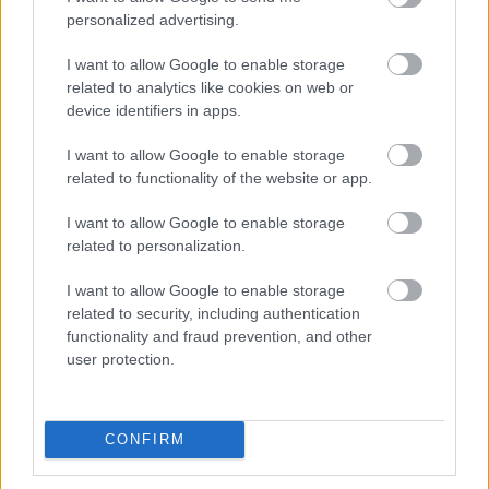
personalized advertising.
I want to allow Google to enable storage
related to analytics like cookies on web or
device identifiers in apps.
I want to allow Google to enable storage
related to functionality of the website or app.
I want to allow Google to enable storage
related to personalization.
Διαβάζονται αυτή τη στιγμή
I want to allow Google to enable storage
related to security, including authentication
Μεταβιβάσεις ακινήτων: Στο σκάνερ χιλιάδες
functionality and fraud prevention, and other
συμβόλαια του 2025 για το πιστοποιητικό
user protection.
ΕΝΦΙΑ
Σήμερα το κρίσιμο ραντεβού στο Μέγαρο
Μαξίμου για τη βιομηχανία
CONFIRM
Πώς μπορείτε να βγείτε νωρίτερα στη σύνταξη
- Οι 3 κινήσεις που πρέπει να γίνουν εγκαίρως