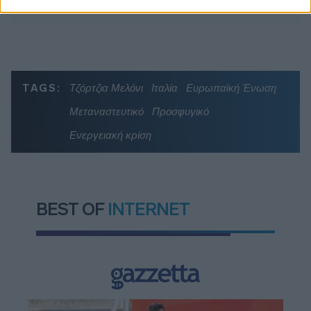
TAGS:
Τζόρτζια Μελόνι
Ιταλία
Ευρωπαϊκή Ένωση
Μεταναστευτικό
Προσφυγικό
Ενεργειακή κρίση
BEST OF
INTERNET