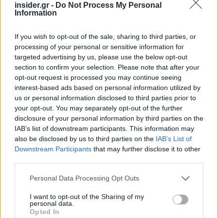
insider.gr -
Do Not Process My Personal
Information
If you wish to opt-out of the sale, sharing to third parties, or
processing of your personal or sensitive information for
Κάτι που ισχύει και για τα όσα συνέβησαν, πριν
targeted advertising by us, please use the below opt-out
λίγες ημέρες, με την συμφωνία που επιτεύχθηκε,
section to confirm your selection. Please note that after your
opt-out request is processed you may continue seeing
πάντα στην Ευρώπη, για τον νέο κανονισμό για τις
interest-based ads based on personal information utilized by
επιστροφές. Μια ιστορική συμφωνία
us or personal information disclosed to third parties prior to
-αποτέλεσμα και της προσπάθειας που κατέβαλε
your opt-out. You may separately opt-out of the further
η χώρα μας- χάρη στην οποία όποιος δεν
disclosure of your personal information by third parties on the
IAB’s list of downstream participants. This information may
δικαιούται να παραμείνει στην Ευρωπαϊκή Ένωση
also be disclosed by us to third parties on the
IAB’s List of
θα μπορεί να επαναπατρίζεται, με πιο
Downstream Participants
that may further disclose it to other
αποτελεσματικό και γρήγορο τρόπο.
third parties.
Please note that this website/app uses one or more Google
Personal Data Processing Opt Outs
Με τους νέους κανόνες, παράλληλα, θα μπορούν
services and may gather and store information including but
να δημιουργούνται κέντρα επαναπατρισμού σε
not limited to your visit or usage behaviour. You may click to
I want to opt-out of the Sharing of my
personal data.
τρίτες χώρες, ακολουθώντας τον δρόμο που
grant or deny consent to Google and its third-party tags to
Opted In
use your data for below specified purposes in below Google