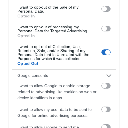
άνοιξε το πρωτόκολλο συνεργασίας μας με την
consent section.
I want to opt-out of the Sale of my
Αλβανία. Μια καινοτόμος λύση, που η αριστερά
Personal Data.
προσπάθησε να καταπολεμήσει με κάθε τρόπο,
Opted In
αλλά η οποία, χάρη σε αυτή την κυβέρνηση
I want to opt-out of processing my
μετατράπηκε, σήμερα, σε εργαλείο στην διάθεση
Personal Data for Targeted Advertising.
Opted In
ολόκληρης της Ευρώπης. Υπεράσπιση των
συνόρων, δραστική μείωση των αποβιβάσεων,
I want to opt-out of Collection, Use,
Retention, Sale, and/or Sharing of my
άμεσος επαναπατρισμός όσων δεν δικαιούνται να
Personal Data that Is Unrelated with the
Purposes for which it was collected.
βρίσκονται εδώ. Η Ιταλία έδειξε τον δρόμο και
Opted Out
σήμερα η Ευρώπη τον ακολουθεί».
Google consents
Ακολουθήστε το
insider.gr στο Google News
και μάθετε
I want to allow Google to enable storage
πρώτοι όλες τις
ειδήσεις
από την Ελλάδα και τον κόσμο.
related to advertising like cookies on web or
device identifiers in apps.
I want to allow my user data to be sent to
Google for online advertising purposes.
I want to allow Google to send me