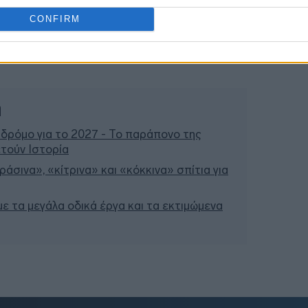
CONFIRM
ή
 δρόμο για το 2027 - Το παράπονο της
τούν Ιστορία
άσινα», «κίτρινα» και «κόκκινα» σπίτια για
 με τα μεγάλα οδικά έργα και τα εκτιμώμενα