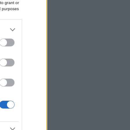
Μουντιάλ παρά την αναδίπλωση της
to grant or
FIFA
ed purposes
Τραμπ: Νέα προσπάθεια
απομάκρυνσης της Λίζα Κουκ παρά το
«μπλόκο» του Ανωτάτου Δικαστηρίου
Φωτιά στη Σητεία - Μεγάλη
κινητοποίηση της Πυροσβεστικής
Σχέδια Βελτίωσης: Υπεγράφη η ΚΥΑ -
Ανοίγει ο δρόμος για επενδύσεις 263,5
εκατ. ευρώ
ΔΕΗ: Νέα συμφωνία για χαρτοφυλάκιο
έργων ΑΠΕ άνω των 2 GW σε Πολωνία
και Ουγγαρία
ΑΑΔΕ: Άνοιξε εκ νέου το σύστημα ΕΑΕ
2025 για διορθώσεις μετά την
τελευταία πληρωμή
AI: Η νέα μηχανή της παγκόσμιας
οικονομίας και οι κίνδυνοι της
επενδυτικής έκρηξης