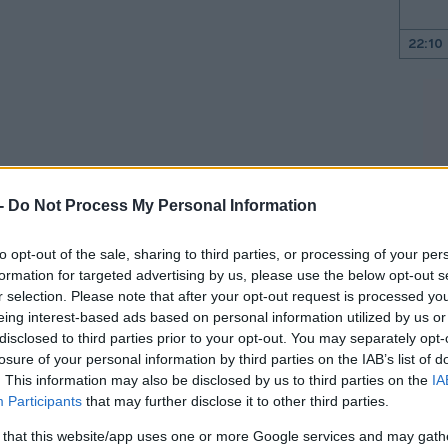
22:10
22:00
21:52
 -
Do Not Process My Personal Information
21:46
ς η συγκυρία σαρώνει τα μικρά και τα
to opt-out of the sale, sharing to third parties, or processing of your per
ιο τα πραγματικά, σκληρά διλήμματα.
formation for targeted advertising by us, please use the below opt-out s
21:39
r selection. Please note that after your opt-out request is processed y
αι ιδίως των αριστερών, δηλαδή εκείνων
eing interest-based ads based on personal information utilized by us or
ριο τα συμφέροντα των λαϊκών στρωμάτων
disclosed to third parties prior to your opt-out. You may separately opt-
δικα κάθε ιστορικής περιόδου και να
losure of your personal information by third parties on the IAB’s list of
21:27
. This information may also be disclosed by us to third parties on the
IA
ει απτά την καθημερινότητα της
Participants
that may further disclose it to other third parties.
οντας πόρους, ισχύ και εξουσίες από τους
21:11
 that this website/app uses one or more Google services and may gath
ν οι υπογράφοντες της ανακοίνωσης.