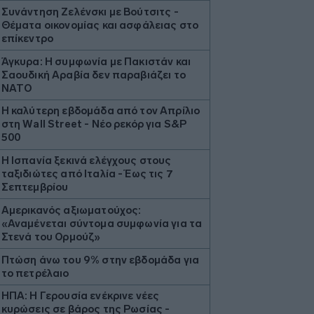
Συνάντηση Ζελένσκι με Βούτσιτς -
Θέματα οικονομίας και ασφάλειας στο
επίκεντρο
Άγκυρα: Η συμφωνία με Πακιστάν και
Σαουδική Αραβία δεν παραβιάζει το
ΝΑΤΟ
Η καλύτερη εβδομάδα από τον Απρίλιο
στη Wall Street - Νέο ρεκόρ για S&P
500
Η Ισπανία ξεκινά ελέγχους στους
ταξιδιώτες από Ιταλία - Έως τις 7
Σεπτεμβρίου
Αμερικανός αξιωματούχος:
«Αναμένεται σύντομα συμφωνία για τα
Στενά του Ορμούζ»
Πτώση άνω του 9% στην εβδομάδα για
το πετρέλαιο
ΗΠΑ: Η Γερουσία ενέκρινε νέες
κυρώσεις σε βάρος της Ρωσίας -