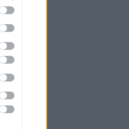
ΕΛ.Α.Σ: «Η απροκάλυπτη ώσμωση
δικαστικής αρχής και εκτελεστικής
εξουσίας εκθέτει τη χώρα διεθνώς»
Δικαστικό μπλόκο στην αίθουσα χορού
του Τραμπ στο Λευκό Οίκο
Μπάρκιν (Fed): «Τα στοιχεία για την
αγορά εργασίας συμβαδίζουν με τις
πρόσφατες τάσεις»
Καταβλήθηκαν 33,58 εκατ. ευρώ σε
67.746 δικαιούχους για την αγορά
λιπασμάτων
Ευρωαγορές: Η καλύτερη εβδομάδα
από τα τέλη Ιουνίου - Σε νέα υψηλά ο
Stoxx 600
Κορυφώνεται η έξοδος των εκδρομέων
- Στο 100% η πληρότητα σε πολλά
δρομολόγια για Κυκλάδες
Η Ιταλία απαντά στην Ισπανία: «Δεν
δεχόμαστε τελεσίγραφα» - Σε ισχύ οι