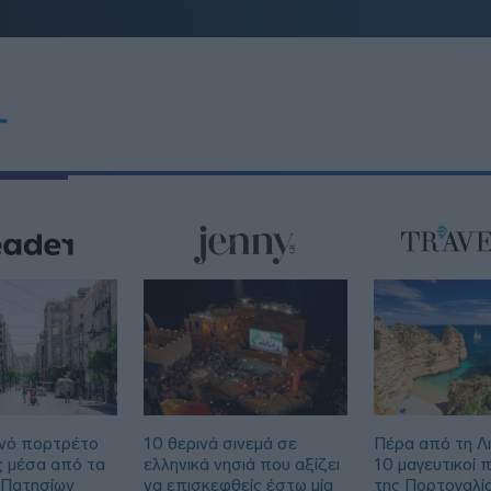
T
νό πορτρέτο
10 θερινά σινεμά σε
Πέρα από τη Λ
ς μέσα από τα
ελληνικά νησιά που αξίζει
10 μαγευτικοί 
 Πατησίων
να επισκεφθείς έστω μία
της Πορτογαλί