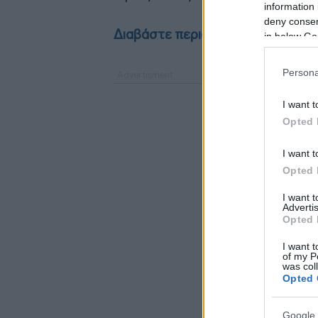
information 
deny consent
Διαβάστε περισσότερα στο Reade
in below Go
Persona
I want t
Opted 
I want t
Opted 
I want 
Advertis
Opted 
I want t
of my P
was col
Opted 
Google 