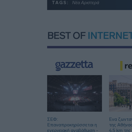
TAGS:
Νέα Αριστερά
BEST OF
INTERNE
ΣΕΦ:
Ένα ζωντα
Επαναπροκηρύσσεται η
της Αθήνα
ενεργειακή αναβάθμιση -
4,5 km της