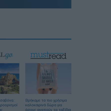
ισαβόνα:
Βρήκαμε τα πιο χρήσιμα
προορισμοί
καλοκαιρινά δώρα για
ας
όσους αγαπούν τα ταξίδια