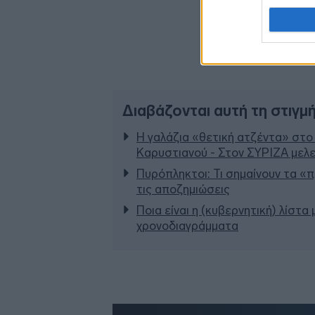
Διαβάζονται αυτή τη στιγμ
Η γαλάζια «θετική ατζέντα» στο
Καρυστιανού - Στον ΣΥΡΙΖΑ μελε
Πυρόπληκτοι: Τι σημαίνουν τα «πρ
τις αποζημιώσεις
Ποια είναι η (κυβερνητική) λίστα
χρονοδιαγράμματα