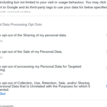
including but not limited to your visit or usage behaviour. You may click 
 to Google and its third-party tags to use your data for below specifi
r.gr
ogle consent section.
21:01
l Data Processing Opt Outs
20:42
o opt-out of the Sharing of my personal data.
In
20:32
o opt-out of the Sale of my Personal Data.
In
20:19
to opt-out of processing my Personal Data for Targeted
ing.
In
20:11
o opt-out of Collection, Use, Retention, Sale, and/or Sharing
ersonal Data that Is Unrelated with the Purposes for which it
lected.
20:00
Out
consents