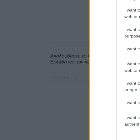
I want t
web or d
I want t
purpose
I want 
Ακολουθήστε το
insider.gr στο Google 
Ελλάδα και τον κόσμο.
I want t
web or d
I want t
or app.
I want t
I want t
authenti