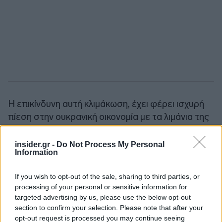
Η επικίνδυνη αυτή κλιμάκωση, έχει φέρει ισχυρή
πίεση στην ουκρανική οικονομία με τα λιμάνια της
χώρας να γνωρίζουν κρίση: μία πτώση σχεδόν
μισού εκατομμυρίου κοντέινερ σε εμπορεύματα
insider.gr -
Do Not Process My Personal
Information
ετησίως, γνωρίζει το λιμάνι του Μπερντιάνσκ
όπως μεταδίδει το Bloomberg. Στη Μαριούπολη,
If you wish to opt-out of the sale, sharing to third parties, or
από 13 εκατ. εμπορευματοκιβώτια το 2013,
processing of your personal or sensitive information for
διακινούνται πλέον λιγότερα από τα μισά. Η
targeted advertising by us, please use the below opt-out
κατάσταση αυτή πλήττει και την σημαντική
section to confirm your selection. Please note that after your
παραγωγή χάλυβα και σιτηρών της περιοχής,
opt-out request is processed you may continue seeing