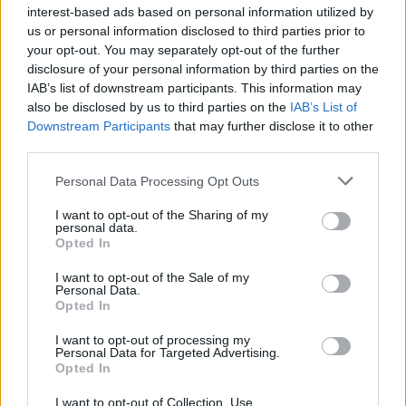
interest-based ads based on personal information utilized by
φέρνοντας δυσκολίες στην μεταφορά και διανομή
us or personal information disclosed to third parties prior to
τους.
your opt-out. You may separately opt-out of the further
disclosure of your personal information by third parties on the
IAB’s list of downstream participants. This information may
Αναπόφευκτα, ο πρόεδρος Ζελένσκι, ζήτησε από
also be disclosed by us to third parties on the
IAB’s List of
τον Τζο Μπάιντεν κατά την συνομιλία τους,
Downstream Participants
that may further disclose it to other
επιπλέον οικονομική ενίσχυση, αφού μέσα στο
third parties.
προηγούμενο έτος η χώρα είχε λάβει από τις
Please note that this website/app uses one or more Google
Personal Data Processing Opt Outs
ΗΠΑ μισό δισεκατομμύριο σε αναπτυξιακή και
services and may gather and store information including but
ανθρωπιστική βοήθεια.
not limited to your visit or usage behaviour. You may click to
I want to opt-out of the Sharing of my
personal data.
grant or deny consent to Google and its third-party tags to
Opted In
use your data for below specified purposes in below Google
Αλλά οι οικονομικές επιπτώσεις δεν αφορούν
consent section.
I want to opt-out of the Sale of my
απλά την Ουκρανία, με την γεωπολιτική ένταση να
Personal Data.
έχει φέρει αναταραχή στις αγορές τις τελευταίες
Opted In
εβδομάδες, μετοχών και εμπορευμάτων. Το
I want to opt-out of processing my
πετρέλαιο Brent «άγγιξε» υψηλά από το 2014 τα
Personal Data for Targeted Advertising.
Opted In
προηγούμενα 24ωρα, φτάνοντας τα 90 δολάρια
το βαρέλι, ακολουθώντας τις απειλές του Τζο
I want to opt-out of Collection, Use,