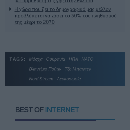
μεταρρύθμιση της γης στην Ελλάδα
Η χώρα που ζει το δημογραφικό μας μέλλον
προβλέπεται να χάσει το 30% του πληθυσμού
της μέχρι το 2070
TAGS:
Μόσχα
Ουκρανία
ΗΠΑ
ΝΑΤΟ
Βλαντίμιρ Πούτιν
Τζο Μπάιντεν
Nord Stream
Λευκορωσία
BEST OF
INTERNET