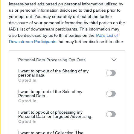
PMI υποδηλώνουν πιθανή πτώση του ΑΕΠ κατά
interest-based ads based on personal information utilized by
us or personal information disclosed to third parties prior to
0,2% σε τριμηνιαία βάση, εφόσον δεν υπάρξει
your opt-out. You may separately opt-out of the further
ουσιαστική ανάκαμψη τον Ιούνιο.
disclosure of your personal information by third parties on the
IAB’s list of downstream participants. This information may
Πρόσθεσε ότι οι αυξανόμενες πιέσεις στις τιμές
also be disclosed by us to third parties on the
IAB’s List of
Downstream Participants
that may further disclose it to other
θα μπορούσαν να περιπλέξουν τις προοπτικές
third parties.
για την Ευρωπαϊκή Κεντρική Τράπεζα.
Please note that this website/app uses one or more Google
Personal Data Processing Opt Outs
services and may gather and store information including but
not limited to your visit or usage behaviour. You may click to
I want to opt-out of the Sharing of my
personal data.
grant or deny consent to Google and its third-party tags to
Opted In
use your data for below specified purposes in below Google
consent section.
I want to opt-out of the Sale of my
Personal Data.
Opted In
I want to opt-out of processing my
Personal Data for Targeted Advertising.
Opted In
I want to opt-out of Collection, Use,