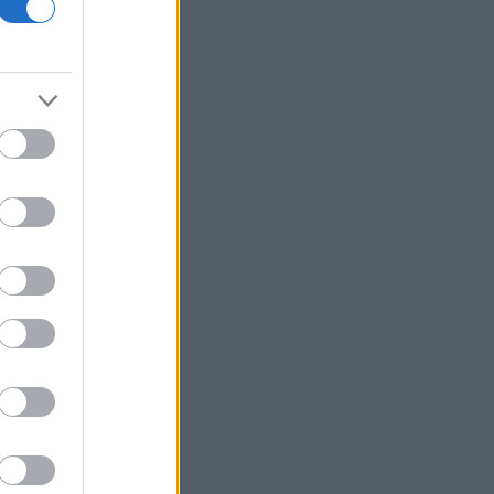
ΔΕΗ: Data center 1 GW, νέα συμφωνία
ΑΠΕ και Vodafone στο επίκεντρο της
επόμενης φάσης ανάπτυξης
Prodea: Εγκρίθηκε πρόγραμμα
επαναγοράς έως 1,3 εκατ. ιδίων
μετοχών
Viohalco: Στα 4,3 δισ. ευρώ ο τζίρος
εξαμήνου, αύξηση 14% - «Άλμα» 62%
στα κέρδη προ φόρων
Fitch: Ο κίνδυνος διόρθωσης στην AI
απειλεί οικονομία και αγορές
Επιφυλακτικό ρεκόρ στις ευρωαγορές
με το βλέμμα στις διαπραγματεύσεις
ΗΠΑ-Ιράν
Τρεις συλλήψεις σε Τρίκαλα, Ανατολική
Αττική και Πρέβεζα για πρόκληση
πυρκαγιάς και παραβάσεις
πυροπροστασίας