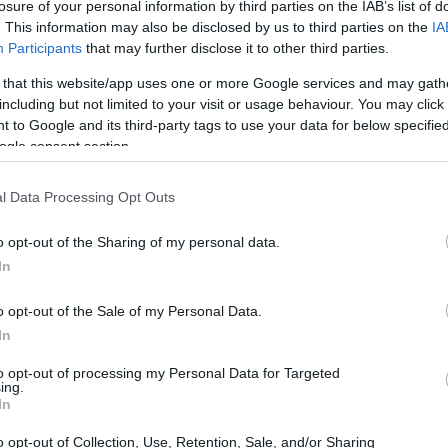
losure of your personal information by third parties on the IAB’s list of
. This information may also be disclosed by us to third parties on the
IA
Participants
that may further disclose it to other third parties.
21:03
α, σημείωσε ότι στόχος είναι η ενίσχυση
 that this website/app uses one or more Google services and may gath
υστούν νέοι επενδυτές σε τομείς όπως
including but not limited to your visit or usage behaviour. You may click 
 ύδρευση. Για τον τρίτο πυλώνα, που αφορά
20:53
 to Google and its third-party tags to use your data for below specifi
ότητα, υπογράμμισε ότι διαμορφώνεται
ogle consent section.
 έμφαση στη λεγόμενη «νέα οικονομία».
20:40
l Data Processing Opt Outs
δύσεις που βρίσκονται σε εξέλιξη,
o opt-out of the Sharing of my personal data.
δραστηριότητα συνεχίζεται κανονικά.
20:23
In
o opt-out of the Sale of my Personal Data.
20:15
In
to opt-out of processing my Personal Data for Targeted
20:14
ing.
In
o opt-out of Collection, Use, Retention, Sale, and/or Sharing