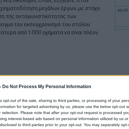
η νέα οικονομία. Όπως εξήγησε, στον
χρηματοδότηση μεγάλων έργων, με στόχο
22:23
υση της ανταγωνιστικότητας των
ειγμα τον εκσυγχρονισμό του στόλου
22:10
τερα από 1.000 οχήματα να είναι πλέον
21:53
21:40
 -
Do Not Process My Personal Information
to opt-out of the sale, sharing to third parties, or processing of your per
21:30
formation for targeted advertising by us, please use the below opt-out s
r selection. Please note that after your opt-out request is processed y
eing interest-based ads based on personal information utilized by us or
21:15
disclosed to third parties prior to your opt-out. You may separately opt-