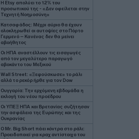
Η Etsy απολύει το 12% του
προσωπικού της - «Δεν οφείλεται στην
Τεχνητή Νοημοσύνη»
Κατσαφάδος: Μέχρι αύριο θα έχουν
ολοκληρωθεί οι αυτοψίες στο Πόρτο
Γερμενό – Κανένας δεν θα μείνει
αβοήθητος
Οι ΗΠΑ αναστέλλουν τις εισαγωγές
από τον μεγαλύτερο παραγωγό
αβοκάντο του Μεξικού
Wall Street: «Ξεφούσκωσε» το ράλι
αλλά το ρεκόρ ήρθε για τον Dow
Ουγγαρία: Την ερχόμενη εβδομάδα η
εκλογή του νέου προέδρου
Οι ΥΠΕΞ ΗΠΑ και Βρετανίας συζήτησαν
την ασφάλεια της Ευρώπης και της
Ουκρανίας
O Mr. Big Short πάει κόντρα στο ράλι:
Προειδοποιεί για κραχ αντίστοιχο του