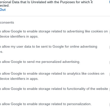
ersonal Data that Is Unrelated with the Purposes for which it
lected.
20:03
Out
consents
19:53
o allow Google to enable storage related to advertising like cookies on
evice identifiers in apps.
19:37
o allow my user data to be sent to Google for online advertising
s.
19:32
to allow Google to send me personalized advertising.
19:29
o allow Google to enable storage related to analytics like cookies on
evice identifiers in apps.
o allow Google to enable storage related to functionality of the website
19:12
τις ελληνικές αλυκές,
o allow Google to enable storage related to personalization.