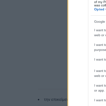
of my P
was col
Opted 
Google 
I want t
web or d
I want t
purpose
I want 
I want t
web or d
I want t
or app.
την επικείμενη είσοδο επενδυτή σ
I want t