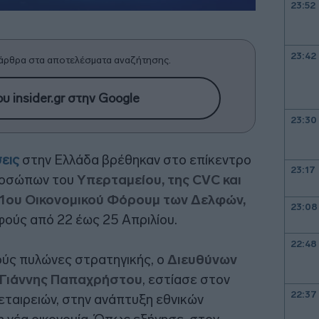
23:52
23:42
άρθρα στα αποτελέσματα αναζήτησης.
υ insider.gr στην Google
23:30
εις
στην Ελλάδα βρέθηκαν στο επίκεντρο
23:17
ροσώπων του
Υπερταμείου, της CVC και
11ου Οικονομικού Φόρουμ των Δελφών,
23:08
ούς από 22 έως 25 Απριλίου.
22:48
ούς πυλώνες στρατηγικής, ο
Διευθύνων
. Γιάννης Παπαχρήστου
, εστίασε στον
22:37
ταιρειών, στην ανάπτυξη εθνικών