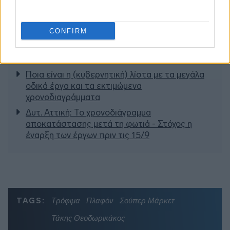
Διαβάζονται αυτή τη στιγμή
Η χαμηλή… απόδοση Μητσοτάκη στις
CONFIRM
στοιχηματικές - Ποιος επισκέφθηκε τα
πυρόπληκτα ζωάκια - Το μισογεμάτο ποτήρι
του ΣΥΡΙΖΑ
Ποια είναι η (κυβερνητική) λίστα με τα μεγάλα
οδικά έργα και τα εκτιμώμενα
χρονοδιαγράμματα
Δυτ. Αττική: Το χρονοδιάγραμμα
αποκατάστασης μετά τη φωτιά - Στόχος η
έναρξη των έργων πριν τις 15/9
TAGS:
Τρόφιμα
Πλαφόν
Σούπερ Μάρκετ
Τάκης Θεοδωρικάκος