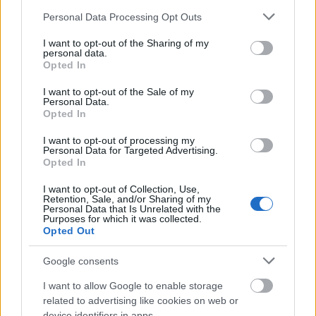
Please note that this website/app uses one or more Google
Personal Data Processing Opt Outs
services and may gather and store information including but
not limited to your visit or usage behaviour. You may click to
I want to opt-out of the Sharing of my
personal data.
grant or deny consent to Google and its third-party tags to
Opted In
use your data for below specified purposes in below Google
consent section.
I want to opt-out of the Sale of my
Personal Data.
Opted In
I want to opt-out of processing my
Personal Data for Targeted Advertising.
Opted In
I want to opt-out of Collection, Use,
Retention, Sale, and/or Sharing of my
Personal Data that Is Unrelated with the
Τα πρόστιμα παραβίασης του μέτρου
φτάνουν
Purposes for which it was collected.
Opted Out
τα 5 εκατομμύρια ευρώ
ανάλογα με το μέγεθος
της επιχείρησης και την έκταση της παραβίασης.
Google consents
Το μέτρο αφορά στη βιομηχανία τροφίμων, το
I want to allow Google to enable storage
χονδρεμπόριο, τα σούπερ μάρκετ και τις
related to advertising like cookies on web or
εταιρείες που διακινούν αυτά τα προϊόντα.
device identifiers in apps.