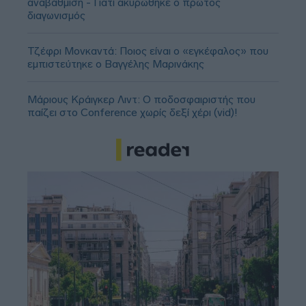
αναβάθμιση - Γιατί ακυρώθηκε ο πρώτος
διαγωνισμός
Τζέφρι Μονκαντά: Ποιος είναι ο «εγκέφαλος» που
εμπιστεύτηκε ο Βαγγέλης Μαρινάκης
Μάριους Κράιγκερ Λιντ: Ο ποδοσφαιριστής που
παίζει στο Conference χωρίς δεξί χέρι (vid)!