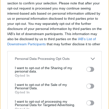
section to confirm your selection. Please note that after your
Οικονομίας και Οικονομικών Νίκος
opt-out request is processed you may continue seeing
Παπαθανάσης δήλωσε:
«Η υπογραφή του νέου
interest-based ads based on personal information utilized by
έργου ΣΔΙΤ, που αφορά την κατασκευή και
us or personal information disclosed to third parties prior to
λειτουργία φοιτητικών εστιών και άλλων
your opt-out. You may separately opt-out of the further
εγκαταστάσεων στο Πανεπιστήμιο Κρήτης,
disclosure of your personal information by third parties on the
IAB’s list of downstream participants. This information may
σηματοδοτεί την σημασία που αποδίδει η
also be disclosed by us to third parties on the
IAB’s List of
Κυβέρνηση στην αντιμετώπιση των προβλημάτων
Downstream Participants
that may further disclose it to other
που σχετίζονται με τη νεολαία και το στεγαστικό,
third parties.
αλλά και την ευρύτερη βελτίωση των υποδομών,
Please note that this website/app uses one or more Google
Personal Data Processing Opt Outs
όπως αυτές που αποτελούν αναπόσπαστο
services and may gather and store information including but
κομμάτι της εκπαιδευτικής διαδικασίας. Επιπλέον,
not limited to your visit or usage behaviour. You may click to
I want to opt-out of the Sharing of my
personal data.
η συγκεκριμένη εξέλιξη αποτελεί μια επιπλέον
grant or deny consent to Google and its third-party tags to
Opted In
use your data for below specified purposes in below Google
έμπρακτη απόδειξη του ρόλου των Συμπράξεων
consent section.
I want to opt-out of the Sale of my
Δημόσιου και Ιδιωτικού Τομέα ως μοχλού
Personal Data.
ανάπτυξης και βελτίωσης της καθημερινότητας
Opted In
των πολιτών».
I want to opt-out of processing my
Personal Data for Targeted Advertising.
Opted In