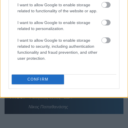
I want to allow Google to enable storage
Η γαλάζια «θετική ατζέντα» στο δρόμο για το
related to functionality of the website or app.
2027 - Το παράπονο της Καρυστιανού - Στον
ΣΥΡΙΖΑ μελετούν Ιστορία
I want to allow Google to enable storage
Πυρόπληκτοι: Τι σημαίνουν τα «πράσινα»,
related to personalization.
«κίτρινα» και «κόκκινα» σπίτια για τις
αποζημιώσεις
I want to allow Google to enable storage
related to security, including authentication
Ποια είναι η (κυβερνητική) λίστα με τα μεγάλα
functionality and fraud prevention, and other
οδικά έργα και τα εκτιμώμενα
user protection.
χρονοδιαγράμματα
CONFIRM
TAGS:
Φοιτητικές εστίες
ΣΔΙΤ
Νίκος Παπαθανάσης