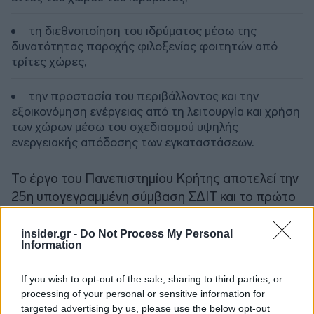
τη διεθνοποίηση του ιδρύματος μέσω της
δυνατότητας παροχής φιλοξενίας φοιτητών από
τρίτες χώρες,
την προστασία του περιβάλλοντος και την
εξοικονόμηση ενέργειας από τη λειτουργία και χρήση
των χώρων μέσω του σχεδιασμού υψηλής
ενεργειακής απόδοσης των εγκαταστάσεων.
Το έργο του Πανεπιστημίου Κρήτης αποτελεί την
25η υπογεγραμμένη σύμβαση ΣΔΙΤ και το πρώτο
έργο ΣΔΙΤ φοιτητικών εστιών με πληρωμές
διαθεσιμότητας, με τη συνολική αξία των
insider.gr -
Do Not Process My Personal
Information
συμβασιοποιημένων έργων ΣΔΙΤ να ανέρχεται
πλέον στα 2,9 δισ. ευρώ.
If you wish to opt-out of the sale, sharing to third parties, or
processing of your personal or sensitive information for
Ο Αναπληρωτής Υπουργός Εθνικής
targeted advertising by us, please use the below opt-out