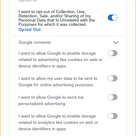
Ακολουθήστε το
insider.gr στο Google News
και μάθετε
πρώτοι όλες τις
ειδήσεις
από την Ελλάδα και τον κόσμο.
I want to opt-out of Collection, Use,
Retention, Sale, and/or Sharing of my
Personal Data that Is Unrelated with the
Purposes for which it was collected.
Opted Out
Google consents
I want to allow Google to enable storage
related to advertising like cookies on web or
device identifiers in apps.
I want to allow my user data to be sent to
Google for online advertising purposes.
I want to allow Google to send me
personalized advertising.
I want to allow Google to enable storage
related to analytics like cookies on web or
device identifiers in apps.
Διαβάζονται αυτή τη στιγμή