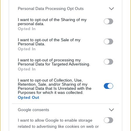
Please note that this website/app uses one or more Google
Personal Data Processing Opt Outs
services and may gather and store information including but
not limited to your visit or usage behaviour. You may click to
I want to opt-out of the Sharing of my
personal data.
grant or deny consent to Google and its third-party tags to
Opted In
use your data for below specified purposes in below Google
consent section.
I want to opt-out of the Sale of my
Personal Data.
Opted In
I want to opt-out of processing my
Personal Data for Targeted Advertising.
Opted In
I want to opt-out of Collection, Use,
Retention, Sale, and/or Sharing of my
Personal Data that Is Unrelated with the
Purposes for which it was collected.
Opted Out
Google consents
Κατά τον κ. Βαρβέρη, εξάλλου, τα
δεδομένα
είναι βασικός παράγοντας στην έκδοση των
I want to allow Google to enable storage
συντάξεων
, ωστόσο δήλωσε ότι μπορεί να
related to advertising like cookies on web or