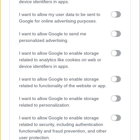
device identifiers in apps.
γίνονται και λάθη, καθώς πολλές φορές αυτά
μπορεί να μην είναι πλήρη, ενώ ανέφερε ότι
I want to allow my user data to be sent to
γίνονται πλέον βήματα προς την κατεύθυνση αυτή
Google for online advertising purposes.
και με τη χρήση τεχνητής νοημοσύνης.
I want to allow Google to send me
personalized advertising.
Αναφορικά με τους πιστωτικούς κινδύνους που
μπορεί να αντιμετωπίζει μια επιχείρηση, ο
κ.
I want to allow Google to enable storage
related to analytics like cookies on web or
Νίκος Μαυρίκος, Πρόεδρος, President,
device identifiers in apps.
Panhellenic Ship Suppliers & Exporters
Association, Greece
έκανε λόγο για την
I want to allow Google to enable storage
υπηρεσία ΤΣΕΚ της Τειρεσίας, χαρακτηρίζοντάς
related to functionality of the website or app.
την ως ένα πολύ χρήσιμο εργαλείο για να
I want to allow Google to enable storage
προλαμβάνονται άσχημες καταστάσεις. «Μια
related to personalization.
επιχείρηση έρχεται συχνά αντιμέτωπη από τον
πιστωτικό κίνδυνο. Είναι ζωτικής σημασίας η
I want to allow Google to enable storage
related to security, including authentication
θωράκιση από επισφάλειες, μια εταιρεία πρέπει
functionality and fraud prevention, and other
να έχει αντικειμενικές πληροφορίες και να μην
user protection.