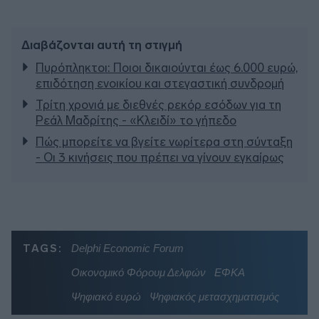
Διαβάζονται αυτή τη στιγμή
Πυρόπληκτοι: Ποιοι δικαιούνται έως 6.000 ευρώ,
επιδότηση ενοικίου και στεγαστική συνδρομή
Τρίτη χρονιά με διεθνές ρεκόρ εσόδων για τη
Ρεάλ Μαδρίτης - «Κλειδί» το γήπεδο
Πώς μπορείτε να βγείτε νωρίτερα στη σύνταξη
- Οι 3 κινήσεις που πρέπει να γίνουν εγκαίρως
TAGS:
Delphi Economic Forum
Οικονομικό Φόρουμ Δελφών
ΕΦΚΑ
Ψηφιακό ευρώ
Ψηφιακός μετασχηματισμός