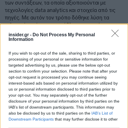
των συντάξεων, τα οποία αξιοποιούνται με
τεχνολογίες data analytics και στοιχεία από τις
πηγές. Με αυτόν τον τρόπο δόθηκε λύση τα
τελευταία χρόνια στο πρόβλημα του χρόνου
αναμονής των συντάξεων, καθώς πλέον ο μέσος
insider.gr -
Do Not Process My Personal
όρος είναι κάτω από 60 ημέρες.
Information
If you wish to opt-out of the sale, sharing to third parties, or
processing of your personal or sensitive information for
targeted advertising by us, please use the below opt-out
section to confirm your selection. Please note that after your
opt-out request is processed you may continue seeing
interest-based ads based on personal information utilized by
us or personal information disclosed to third parties prior to
your opt-out. You may separately opt-out of the further
disclosure of your personal information by third parties on the
IAB’s list of downstream participants. This information may
also be disclosed by us to third parties on the
IAB’s List of
Downstream Participants
that may further disclose it to other
third parties.