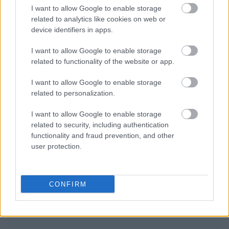
I want to allow Google to enable storage
related to analytics like cookies on web or
device identifiers in apps.
I want to allow Google to enable storage
related to functionality of the website or app.
I want to allow Google to enable storage
related to personalization.
I want to allow Google to enable storage
Διαβάζονται αυτή τη στιγμή
related to security, including authentication
Τράπεζες: Στα 55,5 εκατ. ευρώ ο λογαριασμός
functionality and fraud prevention, and other
από τα δάνεια του ν. Κατσέλη
user protection.
Νέο Χωροταξικό Τουρισμού: Οι νέες «κόκκινες
γραμμές» για το περιβάλλον και τι αλλάζει σε
ξενοδοχεία, νησιά και επενδύσεις
CONFIRM
Τα ανοιχτά μέτωπα για την ενίσχυση της
ελληνικής βιομηχανίας