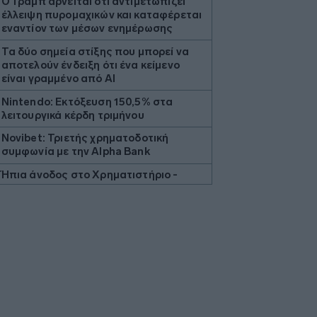
Ο Τραμπ αρνείται ότι αντιμετωπίζει
έλλειψη πυρομαχικών και καταφέρεται
εναντίον των μέσων ενημέρωσης
Τα δύο σημεία στίξης που μπορεί να
αποτελούν ένδειξη ότι ένα κείμενο
είναι γραμμένο από AI
Nintendo: Εκτόξευση 150,5% στα
λειτουργικά κέρδη τριμήνου
Novibet: Τριετής χρηματοδοτική
συμφωνία με την Alpha Bank
Ήπια άνοδος στο Χρηματιστήριο -
Metlen και ΕΤΕ στο «τιμόνι»
Μητσοτάκης στην παρουσίαση της
πλατφόρμας ΜyAGRO: «Η απόφασή
μας να υπαχθεί ο ΟΠΕΚΕΠΕ στην ΑΑΔΕ
δικαιώθηκε»
ΜΕΒΓΑΛ: Πωλήσεις άνω των 200 εκατ.
ευρώ και επενδύσεις σε νέο
εργοστάσιο