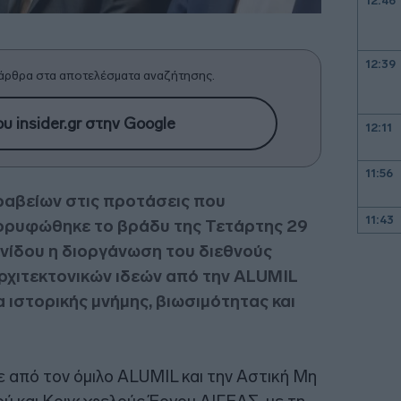
12:46
12:39
άρθρα στα αποτελέσματα αναζήτησης.
υ insider.gr στην Google
12:11
11:56
ραβείων στις προτάσεις που
11:43
κορυφώθηκε το βράδυ της Τετάρτης 29
νίδου η διοργάνωση του διεθνούς
11:37
ρχιτεκτονικών ιδεών από την ALUMIL
α ιστορικής μνήμης, βιωσιμότητας και
11:31
ε από τον όμιλο ALUMIL και την Αστική Μη