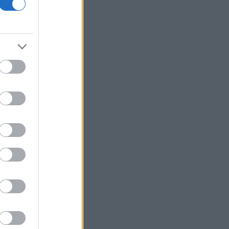
drones τη νύχτα - Ελαφρές ζημιές σε
αποθήκη της Wildberries
Ουκρανία-Ρωσία: Έξι νεκροί από
ρωσικά πλήγματα στην Μπαλακλία και
το Σούμι
Ιός Δυτικού Νείλου: Στα 65 τα
κρούσματα στην Ελλάδα - 23 νέα μέσα
σε μία εβδομάδα, 6 θάνατοι
Metlen: Καθαρά κέρδη 313 εκατ. ευρώ -
Ιστορικά υψηλές επιδόσεις το α’
εξάμηνο