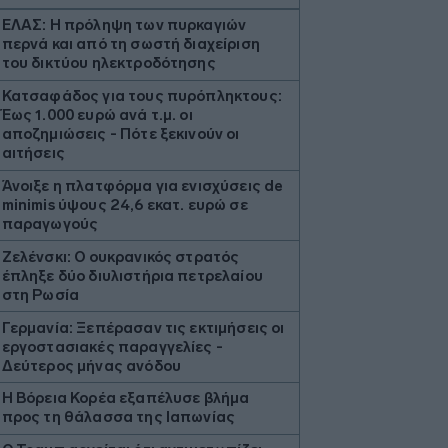
ΕΛΑΣ: Η πρόληψη των πυρκαγιών
περνά και από τη σωστή διαχείριση
του δικτύου ηλεκτροδότησης
Κατσαφάδος για τους πυρόπληκτους:
Έως 1.000 ευρώ ανά τ.μ. οι
αποζημιώσεις - Πότε ξεκινούν οι
αιτήσεις
Άνοιξε η πλατφόρμα για ενισχύσεις de
minimis ύψους 24,6 εκατ. ευρώ σε
παραγωγούς
Ζελένσκι: Ο ουκρανικός στρατός
έπληξε δύο διυλιστήρια πετρελαίου
στη Ρωσία
Γερμανία: Ξεπέρασαν τις εκτιμήσεις οι
εργοστασιακές παραγγελίες -
Δεύτερος μήνας ανόδου
Η Βόρεια Κορέα εξαπέλυσε βλήμα
προς τη θάλασσα της Ιαπωνίας