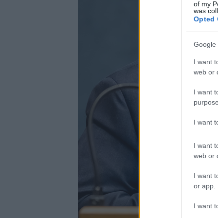
of my P
was col
Opted 
Google 
I want t
web or d
I want t
purpose
I want 
I want t
web or d
I want t
or app.
I want t