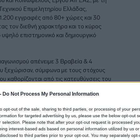
ού και Κοινωφελούς Έργου ΑΙΓΕΑΣ, με τη
11:28
Τεχνικού Επιμελητηρίου Ελλάδας,
.200 εγγραφές από 80+ χώρες και 30
τας τον διεθνή χαρακτήρα και το κύρος
11:24
 υψηλό επιστημονικό και δημιουργικό
11:19
ιαγωνισμού απένειμε 3 Βραβεία & 4
που ξεχώρισαν, σύμφωνα με τους στόχους
11:19
που καθορίζονται από τις κατευθύνσεις του
ure-Based Solutions (NBS) και το New
11:09
 -
Do Not Process My Personal Information
όδους προστασίας της βιοποικιλότητας, με
to opt-out of the sale, sharing to third parties, or processing of your per
11:05
formation for targeted advertising by us, please use the below opt-out s
ανε η κα Αναστασία Φιλιππαίου,
r selection. Please note that after your opt-out request is processed y
eing interest-based ads based on personal information utilized by us or
ύθησαν χαιρετισμοί, ομιλίες και
disclosed to third parties prior to your opt-out. You may separately opt-
11:03