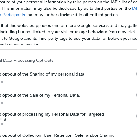
losure of your personal information by third parties on the IAB’s list of
. This information may also be disclosed by us to third parties on the
IA
Participants
that may further disclose it to other third parties.
nce 3 συνέβαλε καθοριστικά στην
11:00
ίας της Γυάρου»
 that this website/app uses one or more Google services and may gath
including but not limited to your visit or usage behaviour. You may click 
10:40
 to Google and its third-party tags to use your data for below specifi
ogle consent section.
10:18
l Data Processing Opt Outs
10:07
o opt-out of the Sharing of my personal data.
In
10:03
o opt-out of the Sale of my Personal Data.
In
to opt-out of processing my Personal Data for Targeted
09:49
ing.
In
o opt-out of Collection, Use, Retention, Sale, and/or Sharing
09:45