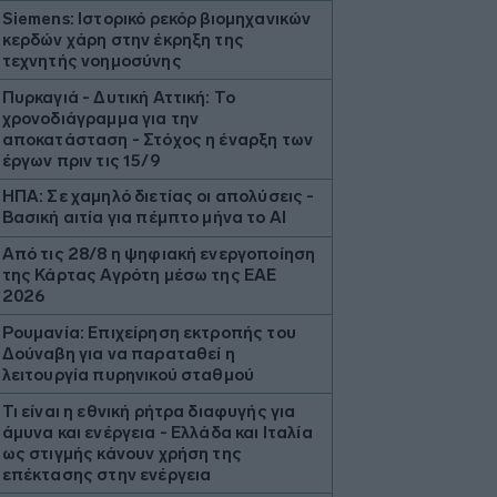
Siemens: Ιστορικό ρεκόρ βιομηχανικών
κερδών χάρη στην έκρηξη της
τεχνητής νοημοσύνης
Πυρκαγιά - Δυτική Αττική: Το
χρονοδιάγραμμα για την
αποκατάσταση - Στόχος η έναρξη των
έργων πριν τις 15/9
ΗΠΑ: Σε χαμηλό διετίας οι απολύσεις -
Βασική αιτία για πέμπτο μήνα το ΑΙ
Από τις 28/8 η ψηφιακή ενεργοποίηση
της Κάρτας Αγρότη μέσω της ΕΑΕ
2026
Ρουμανία: Επιχείρηση εκτροπής του
Δούναβη για να παραταθεί η
λειτουργία πυρηνικού σταθμού
Τι είναι η εθνική ρήτρα διαφυγής για
άμυνα και ενέργεια - Ελλάδα και Ιταλία
ως στιγμής κάνουν χρήση της
επέκτασης στην ενέργεια