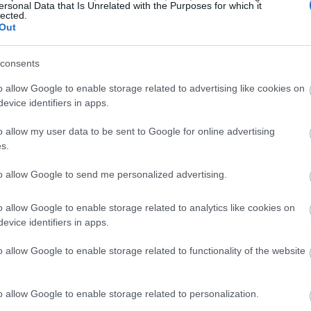
ersonal Data that Is Unrelated with the Purposes for which it
ει έτοιμο μαγειρευτό φαγητό από σούπερ
lected.
14:00
Out
 γεγονός που δείχνει την ενίσχυση του
 κατανάλωση έτοιμου φαγητού.
consents
13:59
να μέρος της κατανάλωσης έχει
o allow Google to enable storage related to advertising like cookies on
evice identifiers in apps.
αλυσίδες λιανικής, οι οποίες τα τελευταία
13:55
κά στην ανάπτυξη νέων προτάσεων έτοιμου
o allow my user data to be sent to Google for online advertising
το ποσοστό των καταναλωτών που δηλώνει
s.
 φαγητό, από 45% το 2016 σε 39% σήμερα,
to allow Google to send me personalized advertising.
συγκεκριμένη αγορά αποκτά σταδιακά
13:39
ερινότητα των ελληνικών νοικοκυριών.
o allow Google to enable storage related to analytics like cookies on
evice identifiers in apps.
13:34
o allow Google to enable storage related to functionality of the website
o allow Google to enable storage related to personalization.
13:26