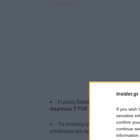
insider.gr
Η μέση δαπάνη για έτοιμο φαγητό
περίπου 770€ ετησίως ανά νοικοκ
If you wish 
sensitive in
confirm you
Τα σούπερ μάρκετ σχεδόν
διπλα
continue se
επιλέγουν για αγορά έτοιμου φαγητο
information 