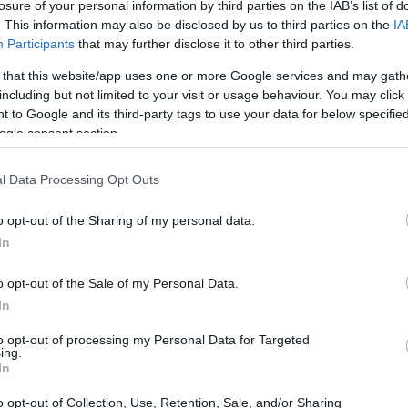
losure of your personal information by third parties on the IAB’s list of
14:26
 ότι δεν αγοράζει ποτέ έτοιμο φαγητό
. This information may also be disclosed by us to third parties on the
IA
από δέκα χρόνια.
Participants
that may further disclose it to other third parties.
14:16
 that this website/app uses one or more Google services and may gath
μαντικότερος λόγος αγοράς είναι η έλλειψη
including but not limited to your visit or usage behaviour. You may click 
 to Google and its third-party tags to use your data for below specifi
ogle consent section.
14:15
τερα εξοικειωμένοι με τις λύσεις έτοιμου
όμως να θεωρούν ότι μπορούν να
l Data Processing Opt Outs
14:15
.
o opt-out of the Sharing of my personal data.
ύουν σημαντικά τη θέση τους
In
14:10
γητού
o opt-out of the Sale of my Personal Data.
In
χεία του 2016 καταγράφει σημαντικές
14:08
to opt-out of processing my Personal Data for Targeted
 καταναλωτών ως προς το σημείο αγοράς
ing.
τηριστικό την αισθητή ενίσχυση του
In
ετ. Συγκεκριμένα, το 29% των
14:04
o opt-out of Collection, Use, Retention, Sale, and/or Sharing