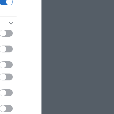
Ιούλιο με 2 εκατομμύρια επιβάτες
Πετρέλαιο: Ξανά πάνω από τα 80 δολ.
το Brent εν μέσω επιφυλακτικότητας
για το Ορμούζ
Χατζηδάκης: «Στον κάλαθο των
αχρήστων οι αμφισβητήσεις για τη
διασύνδεση Ελλάδας - Κύπρου»
Μητσοτάκης σε Κυβερνητική Επιτροπή
Βιομηχανίας: Κεντρική προτεραιότητα
οι επενδύσεις σε μεταποίηση και
βιομηχανία
ΕΛΑΣ: Η πρόληψη των πυρκαγιών
περνά και από τη σωστή διαχείριση
του δικτύου ηλεκτροδότησης
Κατσαφάδος για τους πυρόπληκτους:
Έως 1.000 ευρώ ανά τ.μ. οι
αποζημιώσεις - Πότε ξεκινούν οι
αιτήσεις
Άνοιξε η πλατφόρμα για ενισχύσεις de
minimis ύψους 24,6 εκατ. ευρώ σε