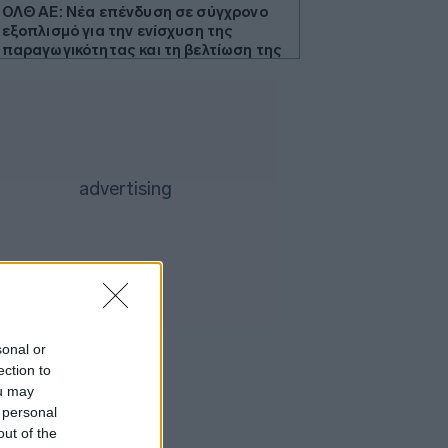
ΟΛΘ ΑΕ: Νέα επένδυση σε σύγχρονο
εξοπλισμό για την ενίσχυση της
παραγωγικότητας και τη βελτίωση της
εξυπηρέτησης
Diageo: Το πρόγραμμα περικοπών 1
δισ. δολ. ανεβάζει τη μετοχή 7%
ΗΠΑ-δημοσκόπηση: Οι Αμερικανοί
προετοιμάζονται για περισσότερο
χάος στη Μέση Ανατολή
Η πρώην πρεσβευτής της Ουκρανίας
Όλγκα Στεφανίσινα στις ΗΠΑ είναι
ύποπτη για διαφθορά
ΠΑΣΟΚ για ΟΣΔΕ 2026: Η κυβέρνηση
επιχειρεί να μετατρέψει ένα
πρωτοφανές φιάσκο σε
sonal or
πρωθυπουργική φιέστα
ection to
Ουκρανία: Σχεδόν 16.000 ξένοι
ou may
εθελοντές πολεμούν στις ουκρανικές
 personal
ένοπλες δυνάμεις
out of the