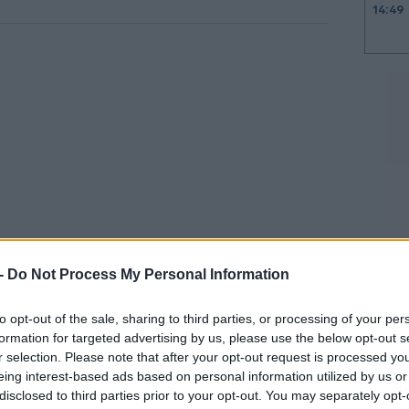
14:49
14:45
14:44
14:40
14:34
 -
Do Not Process My Personal Information
 ανέρχεται σε
14,79€ την εβδομάδα, δηλαδή
υριό.
to opt-out of the sale, sharing to third parties, or processing of your per
formation for targeted advertising by us, please use the below opt-out s
14:30
r selection. Please note that after your opt-out request is processed y
σίασαν
το ποσοστό των καταναλωτών που τα
eing interest-based ads based on personal information utilized by us or
ύ σε σχέση με το 2016
disclosed to third parties prior to your opt-out. You may separately opt-