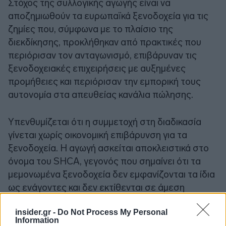
Στόχος της συλλογικής αγωγής είναι να
αποζημιωθούν τα ευρωπαϊκά ξενοδοχεία για τις
ζημίες που, σύμφωνα με το πλαίσιο της
διεκδίκησης, προκλήθηκαν από πρακτικές που
περιόρισαν τον ανταγωνισμό, επιβάρυναν τις
ξενοδοχειακές επιχειρήσεις με αυξημένες
προμήθειες και περιόρισαν την εμπορική τους
αυτονομία στα απευθείας κανάλια πώλησης.
Υπενθυμίζεται ότι η συμμετοχή στη διαδικασία
γίνεται χωρίς οικονομική επιβάρυνση για τα
ξενοδοχεία. Η αγωγή ασκείται αποκλειστικά στο
όνομα του SHCA, γεγονός που σημαίνει ότι τα
μεμονωμένα ξενοδοχεία δεν εμφανίζονται τα ίδια
ως ενάγοντες και δεν εκτίθενται σε άμεση
δικαστική αντιπαράθεση με την Booking.com.
insider.gr -
Do Not Process My Personal
Information