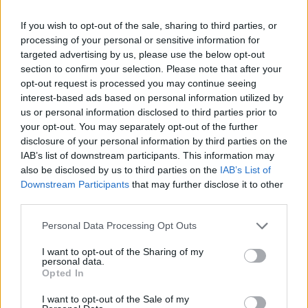
Ο
Πρόεδρος της HOTREC και Πρόεδρος του
ΞΕΕ κ. Αλέξανδρος Βασιλικός
έκανε την
If you wish to opt-out of the sale, sharing to third parties, or
ακόλουθη δήλωση: «Για να ανθίσει η ξενοδοχειακή
processing of your personal or sensitive information for
επιχειρηματικότητα χρειάζεται ένα περιβάλλον
targeted advertising by us, please use the below opt-out
section to confirm your selection. Please note that after your
υγιούς ανταγωνισμού, με καθαρούς κανόνες,
opt-out request is processed you may continue seeing
ισότιμη συνεργασία στη βάση του αμοιβαίου
interest-based ads based on personal information utilized by
οφέλους και σεβασμό στη νομιμότητα. Τα
us or personal information disclosed to third parties prior to
ευρωπαϊκά ξενοδοχεία ύψωσαν τείχος
your opt-out. You may separately opt-out of the further
disclosure of your personal information by third parties on the
προστασίας απέναντι σε καταχρηστικές
IAB’s list of downstream participants. This information may
πρακτικές του παρελθόντος, αποδεικνύοντας τη
also be disclosed by us to third parties on the
IAB’s List of
δύναμη της συλλογική δράσης. Το ΞΕΕ παραμένει
Downstream Participants
that may further disclose it to other
στην πρώτη γραμμή για να προστατεύει τα μέλη
third parties.
του και να συμβάλλει στη διαμόρφωση ενός
Please note that this website/app uses one or more Google
Personal Data Processing Opt Outs
σύγχρονου ρυθμιστικού πλαισίου που διευκολύνει,
services and may gather and store information including but
αντί να επιβαρύνει, την άσκηση της
not limited to your visit or usage behaviour. You may click to
I want to opt-out of the Sharing of my
personal data.
grant or deny consent to Google and its third-party tags to
ξενοδοχειακής δραστηριότητας».
Opted In
use your data for below specified purposes in below Google
consent section.
I want to opt-out of the Sale of my