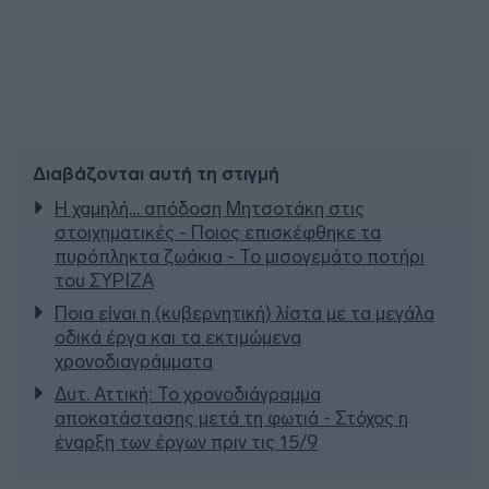
Διαβάζονται αυτή τη στιγμή
Η χαμηλή… απόδοση Μητσοτάκη στις
στοιχηματικές - Ποιος επισκέφθηκε τα
πυρόπληκτα ζωάκια - Το μισογεμάτο ποτήρι
του ΣΥΡΙΖΑ
Ποια είναι η (κυβερνητική) λίστα με τα μεγάλα
οδικά έργα και τα εκτιμώμενα
χρονοδιαγράμματα
Δυτ. Αττική: Το χρονοδιάγραμμα
αποκατάστασης μετά τη φωτιά - Στόχος η
έναρξη των έργων πριν τις 15/9