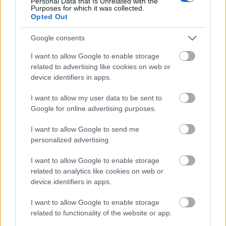
Personal Data that Is Unrelated with the
Purposes for which it was collected.
Opted Out
Google consents
I want to allow Google to enable storage
related to advertising like cookies on web or
device identifiers in apps.
I want to allow my user data to be sent to
Google for online advertising purposes.
Η ενίσχυση της Δημοτικής Αστυνομίας του Δήμου
I want to allow Google to send me
Αθηναίων αποτελεί σημαντική προτεραιότητα, με
personalized advertising.
στόχο την περαιτέρω αναβάθμιση της
λειτουργίας της Υπηρεσίας, την
I want to allow Google to enable storage
related to analytics like cookies on web or
αποτελεσματικότερη άσκηση των αρμοδιοτήτων
device identifiers in apps.
της και την ενίσχυση της παρουσίας της στις
γειτονιές της πόλης.
I want to allow Google to enable storage
related to functionality of the website or app.