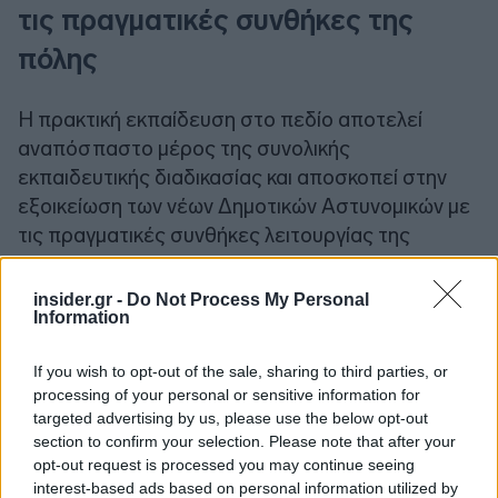
τις πραγματικές συνθήκες της
πόλης
Η πρακτική εκπαίδευση στο πεδίο αποτελεί
αναπόσπαστο μέρος της συνολικής
εκπαιδευτικής διαδικασίας και αποσκοπεί στην
εξοικείωση των νέων Δημοτικών Αστυνομικών με
τις πραγματικές συνθήκες λειτουργίας της
Υπηρεσίας, υπό την καθοδήγηση και εποπτεία
έμπειρων στελεχών της Δημοτικής Αστυνομίας.
insider.gr -
Do Not Process My Personal
Information
Κατά τη διάρκεια της πρακτικής τους
If you wish to opt-out of the sale, sharing to third parties, or
εκπαίδευσης, οι εκπαιδευόμενοι θα φέρουν ειδικό
processing of your personal or sensitive information for
γιλέκο με ευδιάκριτη σήμανση «ΔΗΜΟΤΙΚΗ
targeted advertising by us, please use the below opt-out
ΑΣΤΥΝΟΜΙΑ», ώστε να είναι αναγνωρίσιμοι από
section to confirm your selection. Please note that after your
opt-out request is processed you may continue seeing
τους πολίτες και να διακρίνονται σαφώς από το
interest-based ads based on personal information utilized by
λοιπό προσωπικό.