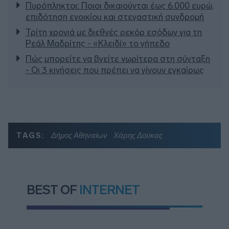
Πυρόπληκτοι: Ποιοι δικαιούνται έως 6.000 ευρώ,
επιδότηση ενοικίου και στεγαστική συνδρομή
Τρίτη χρονιά με διεθνές ρεκόρ εσόδων για τη
Ρεάλ Μαδρίτης - «Κλειδί» το γήπεδο
Πώς μπορείτε να βγείτε νωρίτερα στη σύνταξη
- Οι 3 κινήσεις που πρέπει να γίνουν εγκαίρως
TAGS:
Δήμος Αθηναίων
Χάρης Δούκας
BEST OF
INTERNET