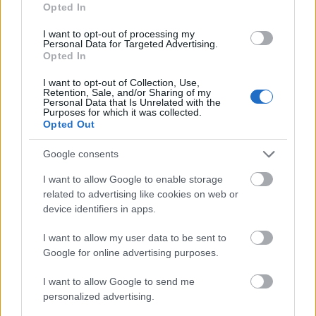
αθλητισμού, καθώς και την ανάγκη στήριξης των
Opted In
φορέων στην εξέλιξη της νέας γενιάς αθλητών.
I want to opt-out of processing my
Και οι τρεις αθλητές χαρακτήρισαν τη Μαρίνα
Personal Data for Targeted Advertising.
Opted In
Φλοίσβου «σπίτι τους» και τον ΝΟΠΦ «δεύτερη
οικογένεια», επισημαίνοντας πόσο σημαντικό για
I want to opt-out of Collection, Use,
Retention, Sale, and/or Sharing of my
την προετοιμασία τους ενόψει μεγάλων
Personal Data that Is Unrelated with the
Purposes for which it was collected.
αθλητικών διοργανώσεων είναι το γεγονός ότι
Opted Out
πλέον, ο Ναυτικός Όμιλος έχει εξασφαλίσει τη
μακροχρόνια παρουσία του στη μαρίνα.
Google consents
I want to allow Google to enable storage
Η συνεργασία των τριών μερών αποδεικνύει ότι η
related to advertising like cookies on web or
αξιοποίηση της δημόσιας ακίνητης περιουσίας
device identifiers in apps.
μπορεί να δημιουργεί πολλαπλασιαστική αξία:
I want to allow my user data to be sent to
ενισχύει την αναπτυξιακή δυναμική εμβληματικών
Google for online advertising purposes.
υποδομών, στηρίζει ιστορικούς θεσμούς με
σημαντική κοινωνική προσφορά και διαμορφώνει
I want to allow Google to send me
personalized advertising.
ισχυρούς δεσμούς που αφήνουν θετικό