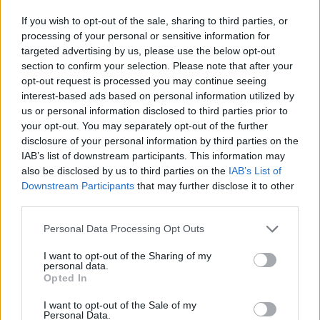
If you wish to opt-out of the sale, sharing to third parties, or
processing of your personal or sensitive information for
targeted advertising by us, please use the below opt-out
section to confirm your selection. Please note that after your
opt-out request is processed you may continue seeing
interest-based ads based on personal information utilized by
us or personal information disclosed to third parties prior to
your opt-out. You may separately opt-out of the further
disclosure of your personal information by third parties on the
IAB’s list of downstream participants. This information may
Στο πλαίσιο της εκδήλωσης πραγματοποιήθηκε
also be disclosed by us to third parties on the
IAB’s List of
επίσης, συζήτηση με τους Ευρωπαίους
Downstream Participants
that may further disclose it to other
πρωταθλητές ιστιοπλοΐας του Ναυτικού Ομίλου
third parties.
Παλαιού Φαλήρου, Μάριο Σταθά, Ελένη Τριάντου
Please note that this website/app uses one or more Google
Personal Data Processing Opt Outs
και Ελένη Αλχανάτη (5η θέση σε παγκόσμιο
services and may gather and store information including but
πρωτάθλημα και 2η θέση σε ευρωπαϊκό), οι οποίοι
not limited to your visit or usage behaviour. You may click to
I want to opt-out of the Sharing of my
personal data.
μοιράστηκαν τις εμπειρίες τους από την
grant or deny consent to Google and its third-party tags to
Opted In
use your data for below specified purposes in below Google
καθημερινότητα του πρωταθλητισμού, τις
consent section.
προκλήσεις της ισορροπίας μεταξύ σχολείου και
I want to opt-out of the Sale of my
Personal Data.