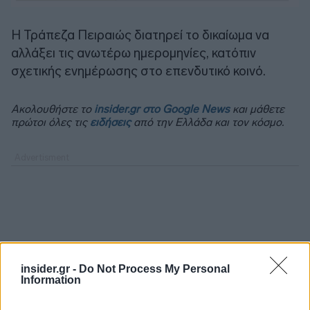
Η Τράπεζα Πειραιώς διατηρεί το δικαίωμα να
αλλάξει τις ανωτέρω ημερομηνίες, κατόπιν
σχετικής ενημέρωσης στο επενδυτικό κοινό.
Ακολουθήστε το
insider.gr στο Google News
και μάθετε
πρώτοι όλες τις
ειδήσεις
από την Ελλάδα και τον κόσμο.
insider.gr -
Do Not Process My Personal
Information