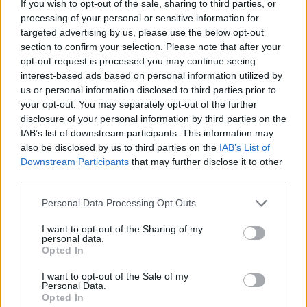
If you wish to opt-out of the sale, sharing to third parties, or
processing of your personal or sensitive information for
targeted advertising by us, please use the below opt-out
section to confirm your selection. Please note that after your
opt-out request is processed you may continue seeing
interest-based ads based on personal information utilized by
Διαβάζονται αυτή τη στιγμή
us or personal information disclosed to third parties prior to
your opt-out. You may separately opt-out of the further
Η γαλάζια «θετική ατζέντα» στο δρόμο για το
disclosure of your personal information by third parties on the
2027 - Το παράπονο της Καρυστιανού - Στον
IAB’s list of downstream participants. This information may
ΣΥΡΙΖΑ μελετούν Ιστορία
also be disclosed by us to third parties on the
IAB’s List of
Downstream Participants
that may further disclose it to other
Πυρόπληκτοι: Τι σημαίνουν τα «πράσινα»,
third parties.
«κίτρινα» και «κόκκινα» σπίτια για τις
αποζημιώσεις
Please note that this website/app uses one or more Google
Personal Data Processing Opt Outs
Ποια είναι η (κυβερνητική) λίστα με τα μεγάλα
services and may gather and store information including but
οδικά έργα και τα εκτιμώμενα
not limited to your visit or usage behaviour. You may click to
I want to opt-out of the Sharing of my
personal data.
χρονοδιαγράμματα
grant or deny consent to Google and its third-party tags to
Opted In
use your data for below specified purposes in below Google
consent section.
I want to opt-out of the Sale of my
Personal Data.
Opted In