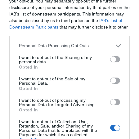
your opt-out. You may separately opt-out of the further
αναγνωρίσει στον Νίκο Ταγαρά την καθοριστική
disclosure of your personal information by third parties on the
συμβολή του σε σειρά νομοθετημάτων τα οποία ο
IAB’s list of downstream participants. This information may
ίδιος προώθησε, ή συνέβαλλε στην εφαρμογή ή
also be disclosed by us to third parties on the
IAB’s List of
συμμετείχε στην θέσπισή τους, όπως:
Downstream Participants
that may further disclose it to other
third parties.
Please note that this website/app uses one or more Google
Personal Data Processing Opt Outs
services and may gather and store information including but
not limited to your visit or usage behaviour. You may click to
I want to opt-out of the Sharing of my
personal data.
grant or deny consent to Google and its third-party tags to
Opted In
use your data for below specified purposes in below Google
consent section.
I want to opt-out of the Sale of my
Personal Data.
Opted In
I want to opt-out of processing my
Personal Data for Targeted Advertising.
Opted In
I want to opt-out of Collection, Use,
Retention, Sale, and/or Sharing of my
Personal Data that Is Unrelated with the
Purposes for which it was collected.