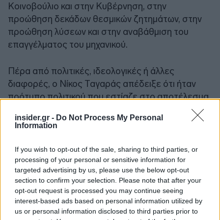
Κοινοβούλιο και στην Κυβέρνηση, στην
προώθηση δεκάδων θεσμικών ζητημάτων, στην
προώθηση λύσεων και στην αναβάθμιση του
επαγγέλματος του μηχανικού.
Πέρα από πολιτικές, ιδεολογικές ή άλλες
διαφορές, ο Νίκος Ταγαράς απέδειξε ότι ήταν
πρότυπο πολιτικού που εστίαζε στο αποτέλεσμα.
Με το έργο του, τεκμηρίωσε την ανάγκη για την
insider.gr -
Do Not Process My Personal
επιλογή πολιτικών με σπουδές μηχανικού σε
Information
κυβερνητικές θέσεις ευθύνης κρίσιμων
παραγωγικών υπουργείων. Το ΤΕΕ χάνει έναν
If you wish to opt-out of the sale, sharing to third parties, or
συνάδελφο που μεριμνούσε πάντα για όσα
processing of your personal or sensitive information for
targeted advertising by us, please use the below opt-out
απασχολούν τους μηχανικούς και προωθούσε
section to confirm your selection. Please note that after your
λύσεις για προβλήματα δεκαετιών.
opt-out request is processed you may continue seeing
interest-based ads based on personal information utilized by
Η Διοικούσα Επιτροπή του ΤΕΕ οφείλει να
us or personal information disclosed to third parties prior to