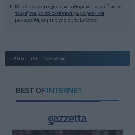
Μετά την επιτυχία των καθαρών οικοπέδων, ας
τολμήσουμε τα «καθαρά χωράφια» και
μεταρρύθμιση της γης στην Ελλάδα
TAGS:
ΤΕΕ
Πολεοδομία
BEST OF
INTERNET