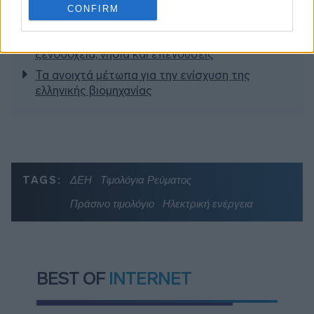
από τα δάνεια του ν. Κατσέλη
CONFIRM
Νέο Χωροταξικό Τουρισμού: Οι νέες «κόκκινες
γραμμές» για το περιβάλλον και τι αλλάζει σε
ξενοδοχεία, νησιά και επενδύσεις
Τα ανοιχτά μέτωπα για την ενίσχυση της
ελληνικής βιομηχανίας
TAGS:
ΔΕΗ
Τιμολόγια Ρεύματος
Πράσινο τιμολόγιο
Ηλεκτρική ενέργεια
BEST OF
INTERNET