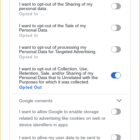
not limited to your visit or usage behaviour. You may click to
I want to opt-out of the Sharing of my
personal data.
grant or deny consent to Google and its third-party tags to
Opted In
use your data for below specified purposes in below Google
consent section.
I want to opt-out of the Sale of my
Personal Data.
Opted In
I want to opt-out of processing my
Personal Data for Targeted Advertising.
Opted In
I want to opt-out of Collection, Use,
Η
ΔΕΗ
συνεχίζει να προσφέρει ένα
Retention, Sale, and/or Sharing of my
Personal Data that Is Unrelated with the
ολοκληρωμένο χαρτοφυλάκιο προϊόντων που
Purposes for which it was collected.
Opted Out
ανταποκρίνεται σε διαφορετικές ανάγκες
κατανάλωσης, συνδυάζοντας επιλογές σταθερής,
Google consents
κυμαινόμενης και δυναμικής τιμολόγησης με
I want to allow Google to enable storage
διαφάνεια και σαφήνεια στη χρέωση.
related to advertising like cookies on web or
device identifiers in apps.
Ακολουθήστε το
insider.gr στο Google News
και μάθετε
πρώτοι όλες τις
ειδήσεις
από την Ελλάδα και τον κόσμο.
I want to allow my user data to be sent to