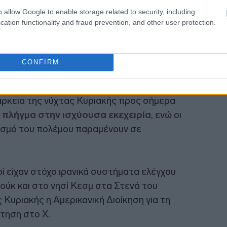
o allow Google to enable storage related to security, including
09:21
cation functionality and fraud prevention, and other user protection.
CONFIRM
09:08
 Ιράν ανακοίνωσαν ότι
εξαπέλυσαν
άρκεια της νύχτας Κυριακής προς σήμερα
 πλήγμα στην ισχύουσα εκεχειρία
, ενώ οι
τισμό του πολέμου παραμένουν σε
οί είχαν στόχο ιρανικά συστήματα ελέγχου
ούκ και στο νησί Κεσμ στα Στενά του
Κυριακής η Αμερικανική Διοίκηση για τη
τηση στο X.