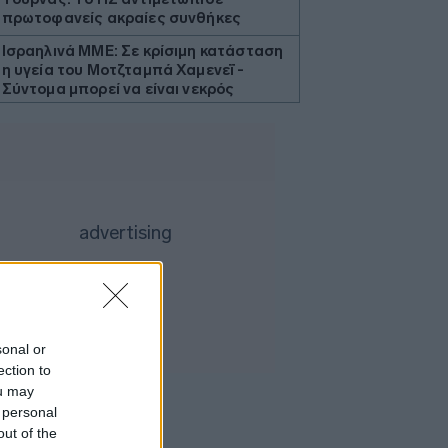
πρωτοφανείς ακραίες συνθήκες
Ισραηλινά ΜΜΕ: Σε κρίσιμη κατάσταση
η υγεία του Μοτζταμπά Χαμενεΐ -
Σύντομα μπορεί να είναι νεκρός
Marfin: Επιμένει ο δικηγόρος της
46χρονης για την ταυτοποίηση - «Η
ίδια εξέταση είχε γίνει και το 2022»
Situational Awareness: Συρροή
επενδυτών παρότι το hedge fund
βρέθηκε στα όρια της κατάρρευσης
ΙΣΑ: Ζητά άμεση αναστολή της
υποχρεωτικής καταχώρισης
αποτελεσμάτων στο Ψηφιακό
Αποθετήριο
sonal or
Η ακραία ζέστη δημιουργεί μια νέα
ection to
κλιματική πραγματικότητα
ou may
BP: Μια πώληση της καθιστά
 personal
Αμερικανό επενδυτή τον δεύτερο
out of the
μεγαλύτερο διυλιστή πετρελαίου της