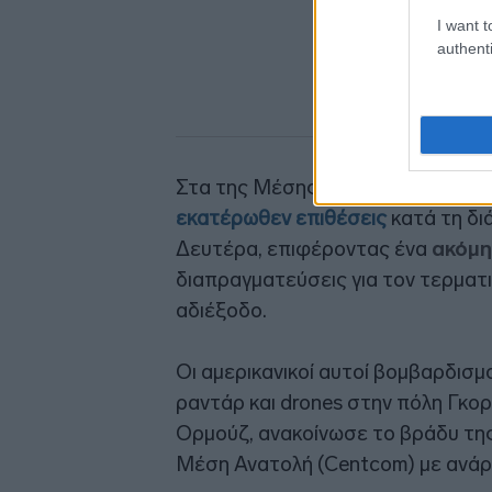
I want t
authenti
Στα της Μέσης Ανατολής, ΗΠΑ και
εκατέρωθεν επιθέσεις
κατά τη δι
Δευτέρα, επιφέροντας ένα
ακόμη
διαπραγματεύσεις για τον τερμα
αδιέξοδο.
Οι αμερικανικοί αυτοί βομβαρδισμ
ραντάρ και drones στην πόλη Γκορ
Ορμούζ, ανακοίνωσε το βράδυ της 
Μέση Ανατολή (Centcom) με ανάρ