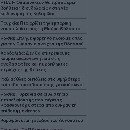
ΗΠΑ: Η Ουάσινγκτον θα προσφέρει
βοήθεια 1 δισ. δολαρίων στη νέα
κυβέρνηση της Κολομβίας
Τουρκία: Περιορίζει την εμπορική
ναυσιπλοΐα προς τη Μαύρη Θάλασσα
Ρωσία: Έπληξε φορτηγό πλοίο με όπλα
για την Ουκρανία ανοιχτά της Οδησσού
Χαρδαλιάς: Δεν θα επιτρέψουμε
καμμία ανεμογεννήτρια στις
αναδασωτέες και πυρόπληκτες
περιοχές της Αττικής
Ιταλία: Όλες οι πόλεις στο υψηλότερο
επίπεδο προειδοποίησης για καύσωνα
Ρωσία: Πυρκαγιά σε διυλιστήριο
πετρελαίου της περιφέρειας
Κρασνοντάρ ύστερα από ουκρανική
επίθεση με drones
Κορυφώνεται η έξοδος του Αυγούστου
Τουρνάς: Το ΠΣ αντιμετώπισε