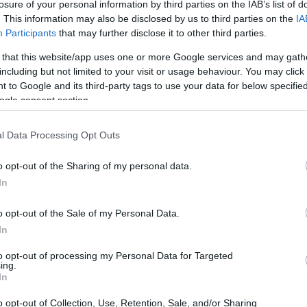
losure of your personal information by third parties on the IAB’s list of
. This information may also be disclosed by us to third parties on the
IA
11:46
Participants
that may further disclose it to other third parties.
 that this website/app uses one or more Google services and may gath
including but not limited to your visit or usage behaviour. You may click 
11:39
ανικός
DAX
στο Χρηματιστήριο της
 to Google and its third-party tags to use your data for below specifi
κατά 0,12% στις 25.121 μονάδες, ενώ ο
ogle consent section.
.184 μονάδες, με οριαά κέρδη 0,01%. Στο
11:22
l Data Processing Opt Outs
είκτης
FTSE 100
υποχωρεί κατά 0,22%
ριφέρεια της Ευρωζώνης, ο ιταλικός
11:03
o opt-out of the Sharing of my personal data.
ταγράφει κέρδη 0,02% στις 50.043
In
είκτης
IBEX 35
χάνει 0,10% και
10:53
o opt-out of the Sale of my Personal Data.
ων 18.343 μονάδων.
In
λι άνω του 9% σημειώνει η μετοχή της low
to opt-out of processing my Personal Data for Targeted
10:43
ing.
Jet
, μετά την ανακοίνωση πως
δεν έχει
In
 από την αμερικανική επενδυτική
o opt-out of Collection, Use, Retention, Sale, and/or Sharing