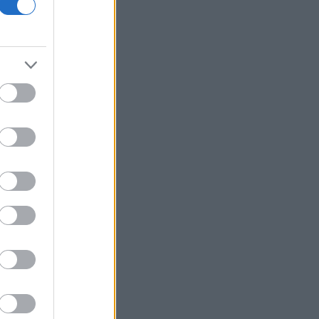
Ρωσία
Κολομβία: Ο Αμπελάρδο ντε λα
Εσπριέγια ορκίστηκε πρόεδρος της
χώρας
Υπ. Εργασίας: Ο «χάρτης» των
πληρωμών από e-ΕΦΚΑ, ΔΥΠΑ για την
περίοδο 10 έως 14 Αυγούστου
Health Monitoring: Η εθνική υποδομή
για αξιοποίηση δεδομένων υγείας
προς όφελος των πολιτών
ΟΗΕ: Προειδοποιεί ότι υπάρχει
κίνδυνος ανανέωσης μιας μεγάλης
κλίμακας σύγκρουσης στην Υεμένη
Βραζιλία: Σε χαμηλό δεκαετίας
υποχώρησε η αποψίλωση του
τροπικού δάσους του Αμαζονίου
SEC: Απέσυρε αγωγή για insider
trading κατά πρώην στελέχους του
κλάδου υγείας που έλαβε χάρη από