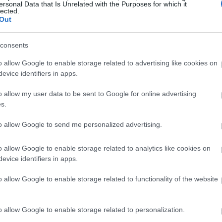
ο πως «θα εξετάσει οποιαδήποτε
ersonal Data that Is Unrelated with the Purposes for which it
lected.
ληθεί».
Out
10:38
consents
10:31
o allow Google to enable storage related to advertising like cookies on
evice identifiers in apps.
10:21
o allow my user data to be sent to Google for online advertising
s.
to allow Google to send me personalized advertising.
10:14
o allow Google to enable storage related to analytics like cookies on
evice identifiers in apps.
09:54
o allow Google to enable storage related to functionality of the website
09:45
o allow Google to enable storage related to personalization.