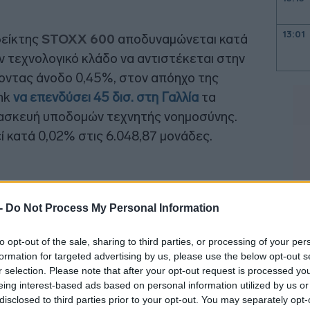
13:01
δείκτης
STOXX 600
αποδυναμώνεται κατά
ν τεχνολογικό κλάδο να αντιστέκεται στην
νοντας άνοδο 0,45%, στον απόηχο της
12:50
nk
να επενδύσει 45 δισ. στη Γαλλία
τα
τασκευή υποδομών τεχνητής νοημοσύνης.
12:43
 κατά 0,02% στις 6.048,87 μονάδες.
12:23
 -
Do Not Process My Personal Information
to opt-out of the sale, sharing to third parties, or processing of your per
12:16
formation for targeted advertising by us, please use the below opt-out s
r selection. Please note that after your opt-out request is processed y
12:03
eing interest-based ads based on personal information utilized by us or
disclosed to third parties prior to your opt-out. You may separately opt-