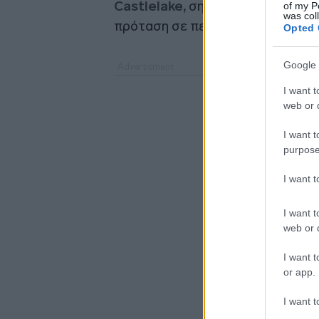
Castlelake,
σημειώνοντας ωστόσ
of my P
was col
πρόταση σε περίπτωση που υποβ
Opted 
Google 
I want t
web or d
I want t
purpose
I want 
I want t
web or d
I want t
or app.
I want t