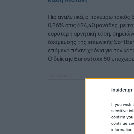
Μέση Ανατολή
Πιο αναλυτικά, ο πανευρωπαϊκός 
0,26% στις 624,40 μονάδες, με το
ευρύτερη αρνητική τάση, σημειώ
δέσμευσης της ιαπωνικής SoftBa
επόμενα πέντε χρόνια για την κα
Ο δείκτης
Eurostoxx 50
υποχωρεί
insider.gr
If you wish 
sensitive in
confirm you
continue se
information 