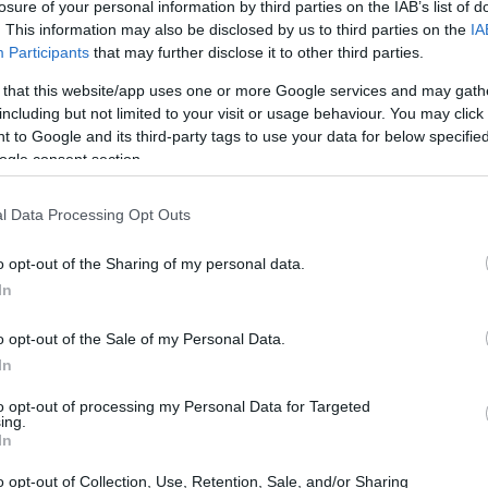
losure of your personal information by third parties on the IAB’s list of
. This information may also be disclosed by us to third parties on the
IA
υσιαστικό: Η Ευρώπη ξεκινά την περίοδο
Participants
that may further disclose it to other third parties.
14:49
Τα αποθέματα φυσικού αερίου κινούνται
 that this website/app uses one or more Google services and may gath
υταίων ετών, ενώ η αγορά LNG παραμένει
including but not limited to your visit or usage behaviour. You may click 
για φορτία.
 to Google and its third-party tags to use your data for below specifi
ogle consent section.
14:42
όχαστρο: Γιατί η Ελλάδα βρίσκεται
l Data Processing Opt Outs
εργειακού ρίσκου
14:34
o opt-out of the Sharing of my personal data.
ται για την επάρκεια
In
14:21
o opt-out of the Sale of my Personal Data.
κή ασφάλεια αποκτά πιο πρακτική
In
ακριβό είναι το φυσικό αέριο, αλλά αν και
14:17
to opt-out of processing my Personal Data for Targeted
νάγκη να γεμίσουν οι αποθήκες νωρίς, σε
ing.
τονο ανταγωνισμό για φορτία LNG, φέρνει
In
14:06
 δύσκολο δίλημμα: να αγοράσουν ακριβά
o opt-out of Collection, Use, Retention, Sale, and/or Sharing