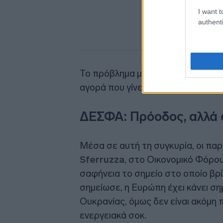
I want t
authenti
Το πρόβλημα μετατοπίζεται έτσι 
αγορά που γίνεται όλο και πιο ευα
ΔΕΣΦΑ: Πρόοδος, αλλά 
Μέσα σε αυτή τη συγκυρία, οι πα
Sferruzza
, στο Οικονομικό Φόρ
σαφήνεια το σημείο στο οποίο βρ
σημείωσε, η Ευρώπη έχει κάνει ση
Ουκρανίας, όμως δεν είναι ακόμη
ενεργειακά σοκ.