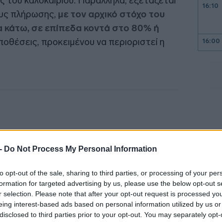
 του καλοκαιριού. Παράλληλα, εξετάζεται
16:10
ους πλήρωσης,
με τον αρχικό στόχο του
 κάτω, σε επίπεδα κοντά στο 80% ή
οθέσεις, προκειμένου να περιοριστεί η
16:00
15:47
15:35
15:23
 -
Do Not Process My Personal Information
to opt-out of the sale, sharing to third parties, or processing of your per
15:00
formation for targeted advertising by us, please use the below opt-out s
r selection. Please note that after your opt-out request is processed y
eing interest-based ads based on personal information utilized by us or
disclosed to third parties prior to your opt-out. You may separately opt-
14:51