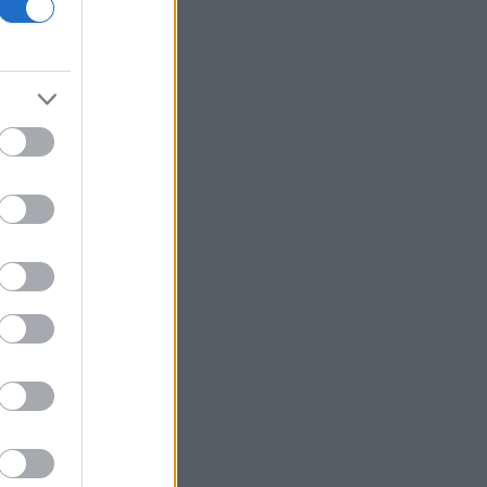
Χαρδαλιάς: Δεν θα επιτρέψουμε
καμμία ανεμογεννήτρια στις
αναδασωτέες και πυρόπληκτες
περιοχές της Αττικής
Ιταλία: Όλες οι πόλεις στο υψηλότερο
επίπεδο προειδοποίησης για καύσωνα
Ρωσία: Πυρκαγιά σε διυλιστήριο
πετρελαίου της περιφέρειας
Κρασνοντάρ ύστερα από ουκρανική
επίθεση με drones
Κορυφώνεται η έξοδος του Αυγούστου
Τουρνάς: Το ΠΣ αντιμετώπισε
πρωτοφανείς ακραίες συνθήκες
Ισραηλινά ΜΜΕ: Σε κρίσιμη κατάσταση
η υγεία του Μοτζταμπά Χαμενεΐ -
Σύντομα μπορεί να είναι νεκρός
Marfin: Επιμένει ο δικηγόρος της
46χρονης για την ταυτοποίηση - «Η
ίδια εξέταση είχε γίνει και το 2022»