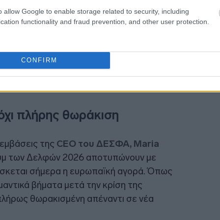
o allow Google to enable storage related to security, including
cation functionality and fraud prevention, and other user protection.
CONFIRM
από το κόστος στη διαθεσιμότητα, σε μια
ίσθητη σε γεωπολιτικά γεγονότα.
όχι πλήρης θωράκιση
ρεμβάσεις της
CEO του ΔΕΣΦΑ, Maria
ουμ των Δελφών 2026 αποτυπώνουν με
ίσκεται σήμερα η ευρωπαϊκή αγορά. Όπως
μαντικά βήματα μετά την κρίση της
 πλήρως θωρακισμένη απέναντι σε νέα