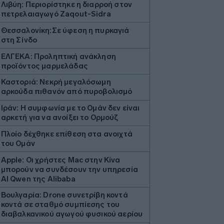
Λιβύη: Περιορίστηκε η διαρροή στον
πετρελαιαγωγό Zaqout-Sidra
Θεσσαλονίκη:Σε ύφεση η πυρκαγιά
στη Σίνδο
ΕΛΓΕΚΑ: Προληπτική ανάκληση
προϊόντος μαρμελάδας
Καστοριά: Νεκρή μεγαλόσωμη
αρκούδα πιθανόν από πυροβολισμό
Ιράν: Η συμφωνία με το Ομάν δεν είναι
αρκετή για να ανοίξει το Ορμούζ
Πλοίο δέχθηκε επίθεση στα ανοιχτά
του Ομάν
Apple: Οι χρήστες Mac στην Κίνα
μπορούν να συνδέσουν την υπηρεσία
AI Qwen της Alibaba
Βουλγαρία: Drone συνετρίβη κοντά
κοντά σε σταθμό συμπίεσης του
διαβαλκανικού αγωγού φυσικού αερίου