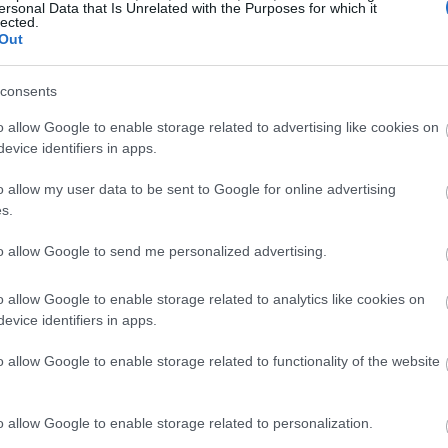
ersonal Data that Is Unrelated with the Purposes for which it
πίεση αργότερα.
13:56
lected.
Out
consents
13:42
o allow Google to enable storage related to advertising like cookies on
evice identifiers in apps.
13:35
o allow my user data to be sent to Google for online advertising
s.
13:17
to allow Google to send me personalized advertising.
13:13
o allow Google to enable storage related to analytics like cookies on
evice identifiers in apps.
13:01
o allow Google to enable storage related to functionality of the website
12:50
o allow Google to enable storage related to personalization.