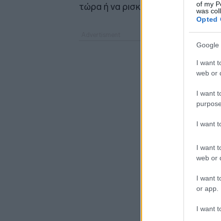
of my P
τώρα ή να ρισκάρουν μεγαλύτερη 
was col
Opted 
Google 
I want t
web or d
I want t
purpose
I want 
I want t
web or d
I want t
or app.
I want t