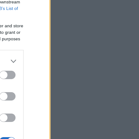
 downstream
βρέθηκε σε προχωρημένη σήψη στον
B’s List of
Λυκαβηττό
Τσίπρας: Στις 2 Σεπτεμβρίου η
παρουσίαση του οικονομικού
er and store
προγράμματος της ΕΛ.Α.Σ. στη
to grant or
Θεσσαλονίκη
ed purposes
ΗΠΑ: Η Γερουσία ενέκρινε
βραχυπρόθεσμη χρηματοδότηση της
ομοσπονδιακής κυβέρνησης - Αγνόησε
τον Τραμπ για το Ιράν
ΓΓΠΠ: Red Code την Κυριακή σε
αρκετές περιοχές της χώρας
ΗΠΑ: Η Ουάσινγκτον θα προσφέρει
βοήθεια 1 δισ. δολαρίων στη νέα
κυβέρνηση της Κολομβίας
Τουρκία: Περιορίζει την εμπορική
ναυσιπλοΐα προς τη Μαύρη Θάλασσα
Ρωσία: Έπληξε φορτηγό πλοίο με όπλα
για την Ουκρανία ανοιχτά της Οδησσού