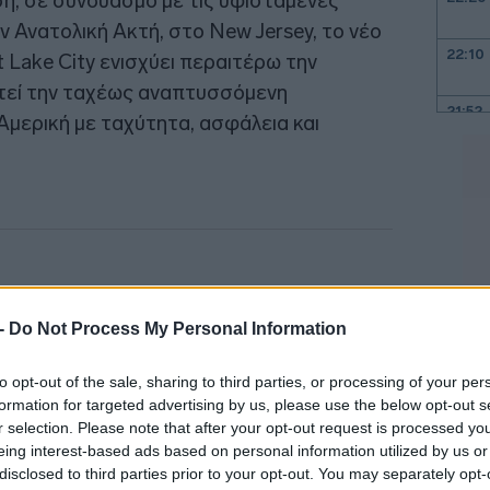
η, σε συνδυασμό με τις υφιστάμενες
 Ανατολική Ακτή, στο New Jersey, το νέο
22:10
Lake City ενισχύει περαιτέρω την
ετεί την ταχέως αναπτυσσόμενη
21:52
Αμερική με ταχύτητα, ασφάλεια και
21:37
21:15
21:03
 -
Do Not Process My Personal Information
to opt-out of the sale, sharing to third parties, or processing of your per
20:55
formation for targeted advertising by us, please use the below opt-out s
r selection. Please note that after your opt-out request is processed y
eing interest-based ads based on personal information utilized by us or
20:41
disclosed to third parties prior to your opt-out. You may separately opt-