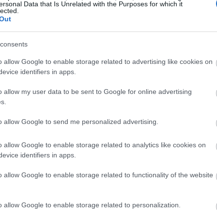
οντας σταθερά κορυφαία ποιότητα σε όλες
ersonal Data that Is Unrelated with the Purposes for which it
lected.
Out
19:47
δοσης:
Με τη δημιουργία αυτού του κόμβου
consents
 δραστικά τους χρόνους αποστολής προς τις
τι οι τελικοί πελάτες παραλαμβάνουν τις
19:35
o allow Google to enable storage related to advertising like cookies on
ς ταχύτερα από ποτέ.
evice identifiers in apps.
19:22
o allow my user data to be sent to Google for online advertising
ντρο στο Salt Lake City αποτελεί την πλέον
s.
αφοσίωσης της Εταιρίας στους συνεργάτες
μές που ανεβάζουν τον πήχη της
to allow Google to send me personalized advertising.
ία του πελάτη στο επίκεντρο.
19:14
o allow Google to enable storage related to analytics like cookies on
κησης και Διευθύνων Σύμβουλος του
19:12
evice identifiers in apps.
ε: «Η έναρξη λειτουργίας του κέντρου στο
o allow Google to enable storage related to functionality of the website
σημείο στη στρατηγική ανάπτυξης στις
18:54
 από τις πλέον δυναμικές και απαιτητικές
αγκοσμίως, και η δέσμευσή μας σε αυτήν
o allow Google to enable storage related to personalization.