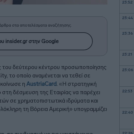
23:52
23:44
άρθρα στα αποτελέσματα αναζήτησης.
23:36
υ insider.gr στην Google
23:21
ίας του δεύτερου κέντρου προσωποποίησης
23:06
ty, το οποίο αναμένεται να τεθεί σε
νακοίνωσε η
AustriaCard
. «Η στρατηγική
22:53
 στη δέσμευση της Εταιρίας να παρέχει
τών σε χρηματοπιστωτικά ιδρύματα και
ολόκληρη τη Βόρεια Αμερική» υπογραμμίζει
22:40
22:26