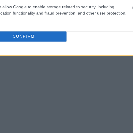
 πλέον διπλές εγκαταστάσεις και στις δύο
o allow Google to enable storage related to security, including
 τρέχουσες ανάγκες των συνεργατών μας,
cation functionality and fraud prevention, and other user protection.
ς για το μέλλον (future-proofing), ώστε
μενη γενιά της ψηφιακής τραπεζικής, την
νάπτυξη των εκδοτών καρτών».
CONFIRM