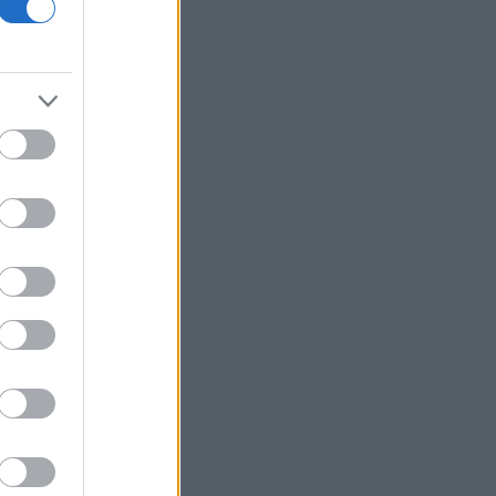
της επέκτασης του Μετρό
Θεσσαλονίκης προς την Καλαμαριά
Ο ΟΤΕ στους δείκτες FTSE4Good για
18η συνεχόμενη χρονιά
Νέος γύρος χρηματοδότησης 8 δισ.
δολαρίων για τη DeepSeek
Βρεττού (Credia): Πιστωτική επέκταση
άνω των 1,3 δισ. ευρώ φέτος -
Επιταχύνει την ανάπτυξη, μεταθέτει
το μέρισμα
Στα πράσινα οι ευρωαγορές - Νέο
ενδοσυνεδριακό ρεκόρ για τον Stoxx
Πυρκαγιές: 325 αυτοψίες στις
πληγείσες περιοχές - 118 «κόκκινα»
κτίρια σε Δυτ. Αττική και Ρέθυμνο
Σε εξέλιξη πυρκαγιές σε Σκύρο και
Φάρσαλα