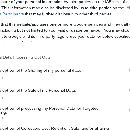
losure of your personal information by third parties on the IAB’s list of
. This information may also be disclosed by us to third parties on the
IA
20:38
Participants
that may further disclose it to other third parties.
ς της επένδυσης αναμένεται να ανέλθει
 that this website/app uses one or more Google services and may gath
 κέντρο προσωποποίησης αναμένεται να
20:33
including but not limited to your visit or usage behaviour. You may click 
 παραγωγική ικανότητα προσωποποίησης
 to Google and its third-party tags to use your data for below specifi
ogle consent section.
20:20
l Data Processing Opt Outs
εονεκτήματα της Νέας
20:12
o opt-out of the Sharing of my personal data.
In
ης:
Το μοντέλο διπλής εγκατάστασης παρέχει
20:12
o opt-out of the Sale of my Personal Data.
ημένη παραγωγική ικανότητα,
In
θετική ανάπτυξη τόσο των neobanks όσο και
ών ιδρυμάτων.
to opt-out of processing my Personal Data for Targeted
19:56
ing.
In
έτησης:
Και τα δύο κέντρα χρησιμοποιούν
ολοκληρωμένων (end-to-end) υπηρεσιών
o opt-out of Collection, Use, Retention, Sale, and/or Sharing
19:55