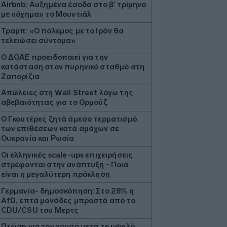
Airbnb: Αυξημένα έσοδα στο β’ τρίμηνο
με «όχημα» το Μουντιάλ
Τραμπ: «Ο πόλεμος με το Ιράν θα
τελειώσει σύντομα»
Ο ΔΟΑΕ προειδοποιεί για την
κατάσταση στον πυρηνικό σταθμό στη
Ζαπορίζια
Απώλειες στη Wall Street λόγω της
αβεβαιότητας για το Ορμούζ
Ο Γκουτέρες ζητά άμεσο τερματισμό
των επιθέσεων κατά αμάχων σε
Ουκρανία και Ρωσία
Οι ελληνικές scale-ups επιχειρήσεις
στρέφονται στην ανάπτυξη - Ποια
είναι η μεγαλύτερη πρόκληση
Γερμανία- δημοσκόπηση: Στο 28% η
AfD, επτά μονάδες μπροστά από το
CDU/CSU του Μερτς
Πτώση για τον χρυσό μετά το υψηλό