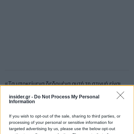
«Τα υποκείμενα δεδομένα αυτή τη στιγμή είναι
πολύ καλά. Το βραχυπρόθεσμο μέλλον μπορεί να
insider.gr -
Do Not Process My Personal
προκαλέσει κάποιο "θόρυβο", αλλά παραμένουμε
Information
αισιόδοξοι για τη μακροπρόθεσμη εξέλιξη»,
δήλωσε ο Διευθύνων Σύμβουλος Ντάνιελ Εκ.
If you wish to opt-out of the sale, sharing to third parties, or
processing of your personal or sensitive information for
targeted advertising by us, please use the below opt-out
Ακολουθήστε το
insider.gr στο Google News
και μάθετε