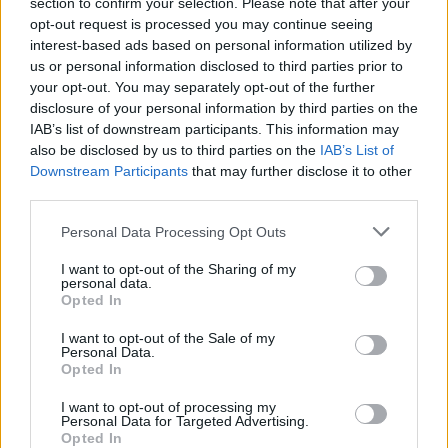
section to confirm your selection. Please note that after your
πρώτοι όλες τις
ειδήσεις
από την Ελλάδα και τον κόσμο.
opt-out request is processed you may continue seeing
interest-based ads based on personal information utilized by
us or personal information disclosed to third parties prior to
your opt-out. You may separately opt-out of the further
disclosure of your personal information by third parties on the
IAB’s list of downstream participants. This information may
also be disclosed by us to third parties on the
IAB’s List of
Downstream Participants
that may further disclose it to other
third parties.
Please note that this website/app uses one or more Google
Personal Data Processing Opt Outs
services and may gather and store information including but
not limited to your visit or usage behaviour. You may click to
I want to opt-out of the Sharing of my
personal data.
grant or deny consent to Google and its third-party tags to
Opted In
use your data for below specified purposes in below Google
consent section.
I want to opt-out of the Sale of my
Personal Data.
Opted In
I want to opt-out of processing my
Διαβάζονται αυτή τη στιγμή
Personal Data for Targeted Advertising.
Opted In
Η χώρα που ζει το δημογραφικό μας μέλλον