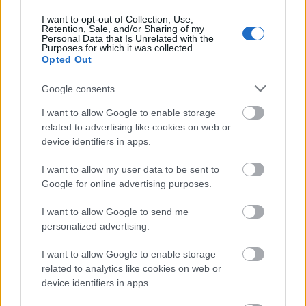
προβλέπεται να χάσει το 30% του πληθυσμού
I want to opt-out of Collection, Use,
της μέχρι το 2070
Retention, Sale, and/or Sharing of my
Personal Data that Is Unrelated with the
Ακαθάριστα οικόπεδα: Τι γίνεται όταν ο
Purposes for which it was collected.
Opted Out
ιδιοκτήτης δεν τα καθαρίσει - Πώς κινούνται
δήμοι και ΠΣ, ποιος πληρώνει τον λογαριασμό
Google consents
Η επίθεση στη Hugging Face σηματοδοτεί την
έναρξη μιας επικίνδυνης εποχής
I want to allow Google to enable storage
related to advertising like cookies on web or
κυβερνοεπιθέσεων με AI
device identifiers in apps.
I want to allow my user data to be sent to
Google for online advertising purposes.
I want to allow Google to send me
TAGS:
Spotify
personalized advertising.
I want to allow Google to enable storage
related to analytics like cookies on web or
device identifiers in apps.
BEST OF
INTERNET