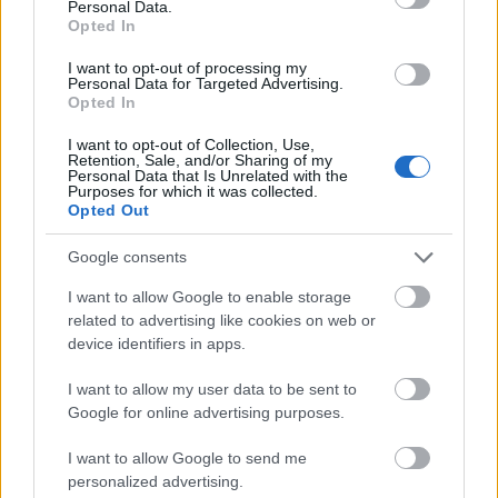
Personal Data.
αναμένεται να επηρεάσει σε μικρό βαθμό την
Opted In
κερδοφορία της εταιρείας την επόμενη χρονιά».
I want to opt-out of processing my
Personal Data for Targeted Advertising.
Opted In
Οι προκλήσεις
I want to opt-out of Collection, Use,
Retention, Sale, and/or Sharing of my
Personal Data that Is Unrelated with the
Όπως αναφέρει επίσης η διοίκηση «η εταιρεία
Purposes for which it was collected.
δραστηριοποιείται στον κλάδο των τροφίμων,
Opted Out
έναν κλάδο ο οποίος παρά τη γενικότερη
Google consents
καταναλωτική ύφεση δεν φαίνεται να έχει
επηρεαστεί σε μεγάλο βαθμό και η ζήτηση
I want to allow Google to enable storage
related to advertising like cookies on web or
παραμένει σχετικά σταθερή σε αντίθεση με
device identifiers in apps.
άλλους κλάδους, οι οποίοι έχουν δεχθεί ισχυρό
πλήγμα.
I want to allow my user data to be sent to
Google for online advertising purposes.
Παρά ταύτα ο συγκεκριμένος κίνδυνος
I want to allow Google to send me
αξιολογείται ως αρκετά σημαντικός λόγω των
personalized advertising.