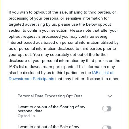
If you wish to opt-out of the sale, sharing to third parties, or
processing of your personal or sensitive information for
targeted advertising by us, please use the below opt-out
section to confirm your selection. Please note that after your
opt-out request is processed you may continue seeing
interest-based ads based on personal information utilized by
us or personal information disclosed to third parties prior to
your opt-out. You may separately opt-out of the further
disclosure of your personal information by third parties on the
IAB’s list of downstream participants. This information may
also be disclosed by us to third parties on the
IAB’s List of
Downstream Participants
that may further disclose it to other
Σύμφωνα δε με την οικονομική έκθεση «η
third parties.
διοίκηση εκτιμά ότι, εξαιρουμένης κάποιας
Please note that this website/app uses one or more Google
Personal Data Processing Opt Outs
σχετικής σημαντικής (αρνητικής) εξέλιξης, μη
services and may gather and store information including but
αναμενόμενης με τα σημερινά δεδομένα, η
not limited to your visit or usage behaviour. You may click to
I want to opt-out of the Sharing of my
personal data.
σταθερή και εντεινόμενη αύξηση των πωλήσεων
grant or deny consent to Google and its third-party tags to
Opted In
use your data for below specified purposes in below Google
θα συνεχιστεί και το 2024, ωστόσο η έναρξη της
consent section.
I want to opt-out of the Sale of my
λειτουργίας της νέας παραγωγικής μονάδας