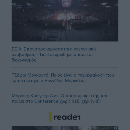
ΣΕΦ: Επαναπροκηρύσσεται η ενεργειακή
αναβάθμιση - Γιατί ακυρώθηκε ο πρώτος
διαγωνισμός
Τζέφρι Μονκαντά: Ποιος είναι ο «εγκέφαλος» που
εμπιστεύτηκε ο Βαγγέλης Μαρινάκης
Μάριους Κράιγκερ Λιντ: Ο ποδοσφαιριστής που
παίζει στο Conference χωρίς δεξί χέρι (vid)!