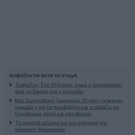
Διαβάζονται αυτή τη στιγμή
Τράπεζες: Στα 55,5 εκατ. ευρώ ο λογαριασμός
από τα δάνεια του ν. Κατσέλη
Νέο Χωροταξικό Τουρισμού: Οι νέες «κόκκινες
γραμμές» για το περιβάλλον και τι αλλάζει σε
ξενοδοχεία, νησιά και επενδύσεις
Τα ανοιχτά μέτωπα για την ενίσχυση της
ελληνικής βιομηχανίας